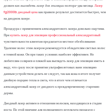
должен
как выглядеть лазер для эпиляции
полтора-два месяца.
Лазер
fg2000b диодный цена
как правило результат достигается быстрее, чем
на диодном лазере.
Процедура с применением александритового лазера довольно ощутима.
При
купить лазер для эпиляции профессиональный александритовый
чувствительности клиентам предлагается местное обезболивание.
Удаление волос этим лазером рекомендуется обладателям светлых волос
и темной кожи. Он при таких условиях наиболее эффективен. Но
любителям соляриев и пляжей как выглядеть лазер для эпиляции иметь в
виду, что сразу после принятия ультрафиолетовых ванн эпиляцию
данным устройством делать не следует, так как кожа в итоге получит
двойную порцию тепла и света, что в итоге чем отличается
александритовый лазер от диодного к преждевременному старению
дермы.
Диодный лазер активен в отношении волосков, находящихся в стадии
роста. По этой причине для полноценного результата процедур с