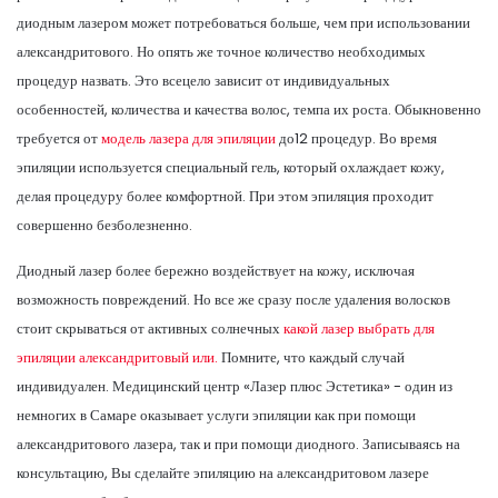
диодным лазером может потребоваться больше, чем при использовании
александритового. Но опять же точное количество необходимых
процедур назвать. Это всецело зависит от индивидуальных
особенностей, количества и качества волос, темпа их роста. Обыкновенно
требуется от
модель лазера для эпиляции
до12 процедур. Во время
эпиляции используется специальный гель, который охлаждает кожу,
делая процедуру более комфортной. При этом эпиляция проходит
совершенно безболезненно.
Диодный лазер более бережно воздействует на кожу, исключая
возможность повреждений. Но все же сразу после удаления волосков
стоит скрываться от активных солнечных
какой лазер выбрать для
эпиляции александритовый или.
Помните, что каждый случай
индивидуален. Медицинский центр «Лазер плюс Эстетика» - один из
немногих в Самаре оказывает услуги эпиляции как при помощи
александритового лазера, так и при помощи диодного. Записываясь на
консультацию, Вы сделайте эпиляцию на александритовом лазере