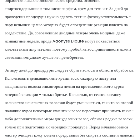
обработки никакие косметические средства, особенно
спиртосодержащие в том числе парфюм, крем для тела и т. За дней до
проведения процедуры нужно сделать тест на фоточувствительность -
пару вспышек, целью которых будет определение реакции клиента на
воздействие. Да, современные диодные лазеры очень мощные, даже
компактные модели, вроде Adonyss DioLite могут похвастаться
киловаттным излучателем, поэтому пробой на восприимчивость кожи в
световым импульсам лучше не пренебрегать.
За пару дней до процедуры следует сбрить волосы в области обработки.
Использовать депиляционные крема, воск, сахарную пасту или
выщипывать волосы эпилятором нельзя на протяжении всего курса
лазерной эпиляции - только бритье. К счастью, от сеанса к сеансу
количество ненавистных волосков будет уменьшаться, так что во второй
половине курса некоторые клиенты и вовсе перестают принимать какие-
либо дополнительные меры для удаления волос, сбривая редкие волоски
только при подготовке к очередной процедуре. Перед началом сеанса
мастер очищает кожу клиента средствами без спирта в составе и наносит