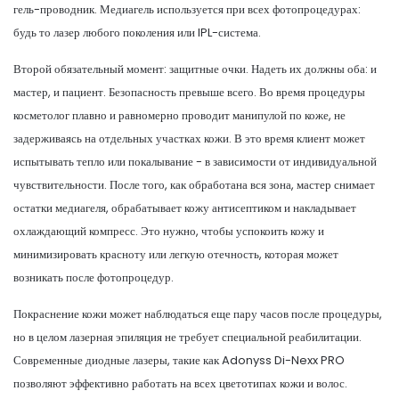
гель-проводник. Медиагель используется при всех фотопроцедурах:
будь то лазер любого поколения или IPL-система.
Второй обязательный момент: защитные очки. Надеть их должны оба: и
мастер, и пациент. Безопасность превыше всего. Во время процедуры
косметолог плавно и равномерно проводит манипулой по коже, не
задерживаясь на отдельных участках кожи. В это время клиент может
испытывать тепло или покалывание - в зависимости от индивидуальной
чувствительности. После того, как обработана вся зона, мастер снимает
остатки медиагеля, обрабатывает кожу антисептиком и накладывает
охлаждающий компресс. Это нужно, чтобы успокоить кожу и
минимизировать красноту или легкую отечность, которая может
возникать после фотопроцедур.
Покраснение кожи может наблюдаться еще пару часов после процедуры,
но в целом лазерная эпиляция не требует специальной реабилитации.
Современные диодные лазеры, такие как Adonyss Di-Nexx PRO
позволяют эффективно работать на всех цветотипах кожи и волос.