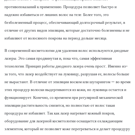
противопоказаний к применению. Процедура позволяет быстро и
надежно избавиться от лишних волос на теле. Более того, это
безболезненный процесс, обеспечивающий долгосрочный результат, в
отличие от других видов эпиляции, которые достаточно болезненны и не
избавляют от волосяного покрова на период дольше месяца.
В современной косметологии для удаления волос используются диодные
лазеры. Это самая продвинутая и, пока что, самая эффективная
технология. Принцип работы диодного лазера очень прост:. Именно из-
за того, что лазер воздействует на луковицу, разрушая ее, волосы больше
не вырастают. В отличие от эпиляции воском или шугарингом — во время
этих процедур волоски выдергиваются из кожи, но луковица остается и
функционирует. Конечно, со временем при регулярной механической
эпиляции растительность снизится, но полностью от волос такая
процедура не избавляет. Так как лазер нагревает кожный покров,
оборудование для лазерной косметологии оснащается охлаждающим
элементом, который не позволяет коже перегреваться и делает процедуру