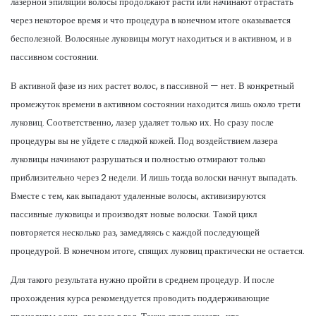
лазерной эпиляции волосы продолжают расти или начинают отрастать
через некоторое время и что процедура в конечном итоге оказывается
бесполезной. Волосяные луковицы могут находиться и в активном, и в
пассивном состоянии.
В активной фазе из них растет волос, в пассивной — нет. В конкретный
промежуток времени в активном состоянии находится лишь около трети
луковиц. Соответственно, лазер удаляет только их. Но сразу после
процедуры вы не уйдете с гладкой кожей. Под воздействием лазера
луковицы начинают разрушаться и полностью отмирают только
приблизительно через 2 недели. И лишь тогда волоски начнут выпадать.
Вместе с тем, как выпадают удаленные волосы, активизируются
пассивные луковицы и производят новые волоски. Такой цикл
повторяется несколько раз, замедляясь с каждой последующей
процедурой. В конечном итоге, спящих луковиц практически не остается.
Для такого результата нужно пройти в среднем процедур. И после
прохождения курса рекомендуется проводить поддерживающие