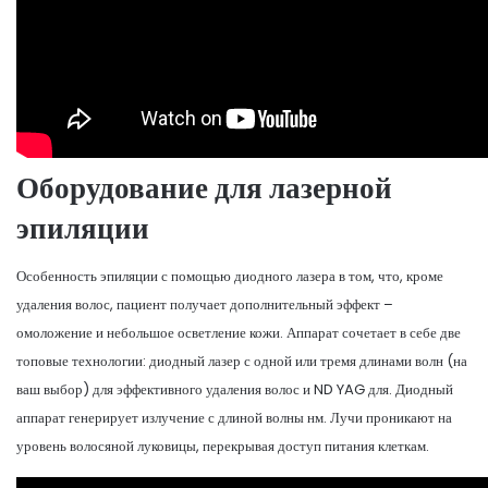
Оборудование для лазерной
эпиляции
Особенность эпиляции с помощью диодного лазера в том, что, кроме
удаления волос, пациент получает дополнительный эффект –
омоложение и небольшое осветление кожи. Аппарат сочетает в себе две
топовые технологии: диодный лазер с одной или тремя длинами волн (на
ваш выбор) для эффективного удаления волос и ND YAG для. Диодный
аппарат генерирует излучение с длиной волны нм. Лучи проникают на
уровень волосяной луковицы, перекрывая доступ питания клеткам.