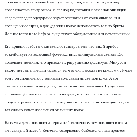
обрабатывать их нужно будет уже тогда, когда они покажутся над
поверхностью эпидермиса. В период подготовки к лазерной эпиляции
недели перед процедурой следует отказаться от солнечных ванн и
посещения солярия, а для удаления волос использовать только бритье.
Дольше всего в этой сфере существует оборудование для фотоэпиляции.
Его принцип работы отличается от лазеров тем, что такой прибор
воздействует на волосяной фолликул высокоимпульсным светом. Его
поглощает меланин, что приводит к разрушению фолликула. Минусом
такого метода эпиляции является то, что он подходит не каждому. Лучше
всего он справляется с темными волосками на светлой коже. А вот
светлые и седые он не удалит, так как в них нет меланина. Существует
несколько убеждений об этой процедуре, которые не имеют ничего
общего с реальностью и лишь отпугивают от лазерной эпиляции тех, кто
так сильно хочет избавиться от лишних волос.
На самом деле, эпиляция лазером не болезненнее, чем эпиляция воском
или сахарной пастой. Конечно, совершенно безболезненным процесс