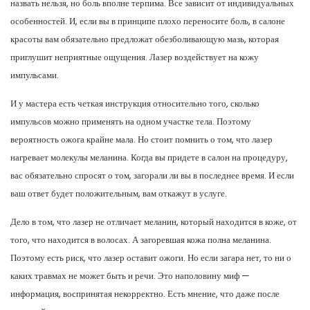
назвать нельзя, но боль вполне терпима. Все зависит от индивидуальных
особенностей. И, если вы в принципе плохо переносите боль, в салоне
красоты вам обязательно предложат обезболивающую мазь, которая
приглушит неприятные ощущения. Лазер воздействует на кожу
импульсами.
И у мастера есть четкая инструкция относительно того, сколько
импульсов можно применять на одном участке тела. Поэтому
вероятность ожога крайне мала. Но стоит помнить о том, что лазер
нагревает молекулы меланина. Когда вы придете в салон на процедуру,
вас обязательно спросят о том, загорали ли вы в последнее время. И если
ваш ответ будет положительным, вам откажут в услуге.
Дело в том, что лазер не отличает меланин, который находится в коже, от
того, что находится в волосах. А загоревшая кожа полна меланина.
Поэтому есть риск, что лазер оставит ожоги. Но если загара нет, то ни о
каких травмах не может быть и речи. Это наполовину миф —
информация, воспринятая некорректно. Есть мнение, что даже после