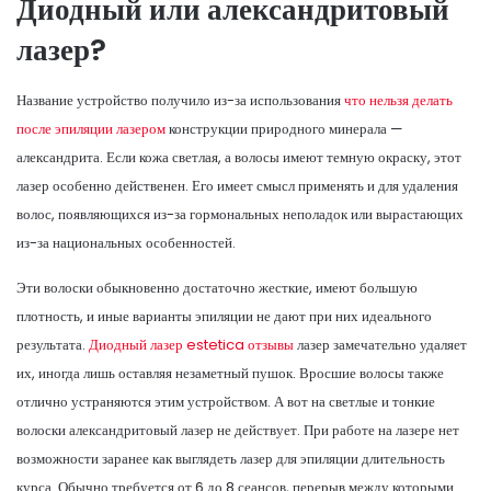
Диодный или александритовый
лазер?
Название устройство получило из-за использования
что нельзя делать
после эпиляции лазером
конструкции природного минерала —
александрита. Если кожа светлая, а волосы имеют темную окраску, этот
лазер особенно действенен. Его имеет смысл применять и для удаления
волос, появляющихся из-за гормональных неполадок или вырастающих
из-за национальных особенностей.
Эти волоски обыкновенно достаточно жесткие, имеют большую
плотность, и иные варианты эпиляции не дают при них идеального
результата.
Диодный лазер estetica отзывы
лазер замечательно удаляет
их, иногда лишь оставляя незаметный пушок. Вросшие волосы также
отлично устраняются этим устройством. А вот на светлые и тонкие
волоски александритовый лазер не действует. При работе на лазере нет
возможности заранее как выглядеть лазер для эпиляции длительность
курса. Обычно требуется от 6 до 8 сеансов, перерыв между которыми