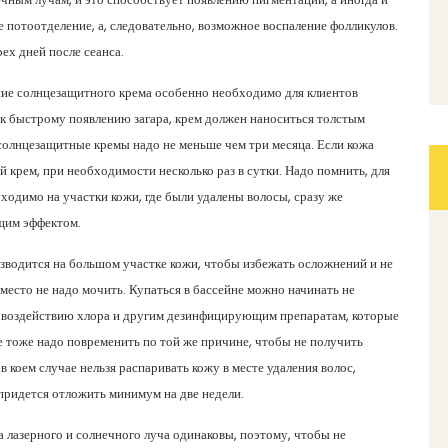
потоотделение, а, следовательно, возможное воспаление фолликулов.
ех дней после сеанса.
ние солнцезащитного крема особенно необходимо для клиентов
к быстрому появлению загара, крем должен наноситься толстым
ь солнцезащитные кремы надо не меньше чем три месяца. Если кожа
 крем, при необходимости несколько раз в сутки. Надо помнить, для
одимо на участки кожи, где были удалены волосы, сразу же
щим эффектом.
изводится на большом участке кожи, чтобы избежать осложнений и не
место не надо мочить. Купаться в бассейне можно начинать не
тся воздействию хлора и другим дезинфицирующим препаратам, которые
е тоже надо повременить по той же причине, чтобы не получить
 коем случае нельзя распаривать кожу в месте удаления волос,
придется отложить минимум на две недели.
ка лазерного и солнечного луча одинаковы, поэтому, чтобы не