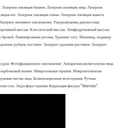
. Лазерная эпиляция бикини. Лазерная эпиляция лица. Лазерная
ляция ног. Лазерная эпиляция спины. Лазерная эпиляция живота.
 Лазерное интимное омоложение. Ультразвуковая диагностика.
портивный массаж. Классический массаж. Лимфодренажный массаж.
 бровей. Ламинирование ресниц. Удаление тату. Маникюр, педикюр.
даление рубцов, постакне. Лазерное удаление растяжек. Лазерное
осудов. Фотофракционное омоложение. Аппаратная косметология лица.
 карбоновый пилинг. Микротоковая терапия. Микроигольчатая
ковая чистка лица. Безинъекционная мезотерапия. Ручная
огия тела. Эндосфера терапия. Коррекция фигуры "Starvac".