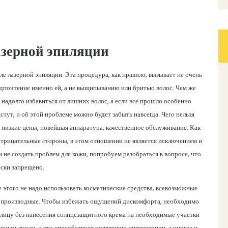
азерной эпиляции
ле лазерной эпиляции. Эта процедура, как правило, вызывает не очень
едпочтение именно ей, а не выщипыванию или бритью волос. Чем же
 надолго избавиться от лишних волос, а если все прошло особенно
стут, и об этой проблеме можно будет забыть навсегда. Чего нельзя
с низкие цены, новейшая аппаратура, качественное обслуживание. Как
отрицательные стороны, в этом отношении не является исключением и
 не создать проблем для кожи, попробуем разобраться в вопросе, что
ески запрещено.
е этого не надо использовать косметические средства, всевозможные
го производные. Чтобы избежать ощущений дискомфорта, необходимо
 улицу без нанесения солнцезащитного крема на необходимые участки
нечным лучам, и это способствует появлению пигментации, а иногда и