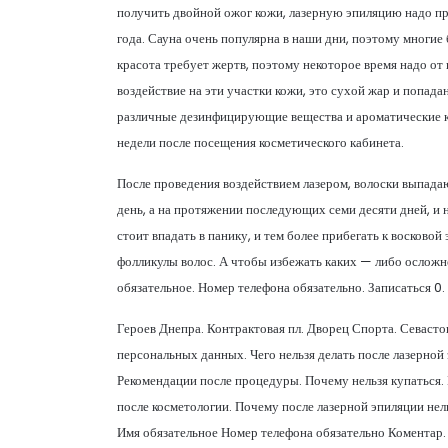
получить двойной ожог кожи, лазерную эпиляцию надо пров
года. Сауна очень популярна в наши дни, поэтому многие б
красота требует жертв, поэтому некоторое время надо от 
воздействие на эти участки кожи, это сухой жар и попада
различные дезинфицирующие вещества и ароматические к
недели после посещения косметического кабинета.
После проведения воздействием лазером, волоски выпада
день, а на протяжении последующих семи десяти дней, и 
стоит впадать в панику, и тем более прибегать к восков
фолликулы волос. А чтобы избежать каких — либо осложне
обязательное. Номер телефона обязательно. Записаться 0
Героев Днепра. Контрактовая пл. Дворец Спорта. Севасто
персональных данных. Чего нельзя делать после лазерной 
Рекомендации после процедуры. Почему нельзя купаться.
после косметологии. Почему после лазерной эпиляции нель
Имя обязательное Номер телефона обязательно Коментар.