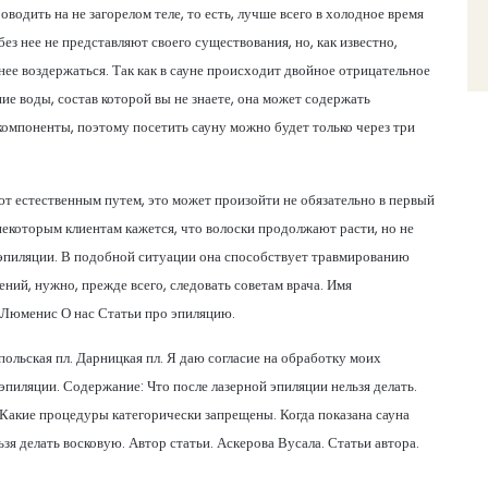
одить на не загорелом теле, то есть, лучше всего в холодное время
ез нее не представляют своего существования, но, как известно,
нее воздержаться. Так как в сауне происходит двойное отрицательное
ние воды, состав которой вы не знаете, она может содержать
омпоненты, поэтому посетить сауну можно будет только через три
ют естественным путем, это может произойти не обязательно в первый
некоторым клиентам кажется, что волоски продолжают расти, но не
ой эпиляции. В подобной ситуации она способствует травмированию
ний, нужно, прежде всего, следовать советам врача. Имя
. Люменис О нас Статьи про эпиляцию.
польская пл. Дарницкая пл. Я даю согласие на обработку моих
эпиляции. Содержание: Что после лазерной эпиляции нельзя делать.
 Какие процедуры категорически запрещены. Когда показана сауна
зя делать восковую. Автор статьи. Аскерова Вусала. Статьи автора.