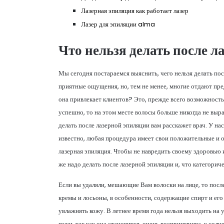
Лазерная эпиляция как работает лазер
Лазер для эпиляции alma
Что нельзя делать после л
Мы сегодня постараемся выяснить, чего нельзя делать пос
приятные ощущения, но, тем не менее, многие отдают пр
она привлекает клиентов? Это, прежде всего возможность
успешно, то на этом месте волосы больше никогда не выра
делать после лазерной эпиляции вам расскажет врач. У на
известно, любая процедура имеет свои положительные и 
лазерная эпиляция. Чтобы не навредить своему здоровью и
же надо делать после лазерной эпиляции и, что категорич
Если вы удаляли, мешающие Вам волоски на лице, то посл
кремы и лосьоны, в особенности, содержащие спирт и е
увлажнять кожу. В летнее время года нельзя выходить на
кожи, так как она становится, очень восприимчива, к сол