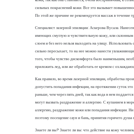
сильных покраснений кожи. Все это вызывает повышенное 
По этой же причине не рекомендуется массаж в течение тр
Специалист лазерной эпиляции: Аскерова Вусала. Нанесе
имеющих смуглую и чувствительную кожу, или склонным 
слоем и без него нельзя выходить на улицу. Использоват
сильно пересыхает, то на нее можно нанести увлажняющий
того, чтобы чувство дискомфорта было наименьшим, необх
приложить лед, или же обработать ее кремом с охлаждаю
Как правило, во время лазерной эпиляции, обработка про
допустить попадания инфекции, на протяжении суток это 
раньше, чем через пять дней, так как вода в нем поддае
могут вызвать раздражение и аллергию. С купанием в мор
аллергию, раздражение кожи или попадания инфекции. Ни в
поэтому посещение саун и бань, принятия горячего душа 
Знаете ли вы? Знаете ли вы: что действие на кожу челове