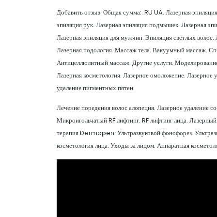
Добавить отзыв. Общая сумма:. RU UA. Лазерная эпиляция
эпиляция рук. Лазерная эпиляция подмышек. Лазерная эпи
Лазерная эпиляция для мужчин. Эпиляция светлых волос.
Лазерная подология. Массаж тела. Вакуумный массаж. С
Антицеллюлитный массаж. Другие услуги. Моделирование
Лазерная косметология. Лазерное омоложение. Лазерное у
удаление пигментных пятен.
Лечение поредения волос алопеция. Лазерное удаление с
Микроигольчатый RF лифтинг. RF лифтинг лица. Лазерный
терапия Dermapen. Ультразвуковой фонофорез. Ультразву
косметология лица. Уходы за лицом. Аппаратная косметол