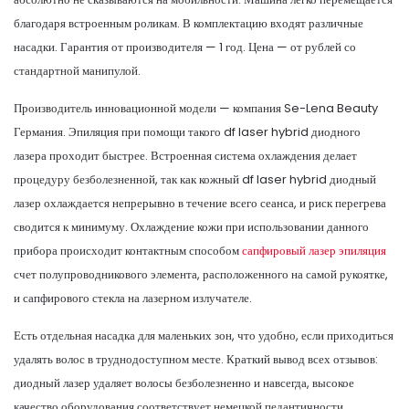
благодаря встроенным роликам. В комплектацию входят различные
насадки. Гарантия от производителя — 1 год. Цена — от рублей со
стандартной манипулой.
Производитель инновационной модели — компания Se-Lena Beauty
Германия. Эпиляция при помощи такого df laser hybrid диодного
лазера проходит быстрее. Встроенная система охлаждения делает
процедуру безболезненной, так как кожный df laser hybrid диодный
лазер охлаждается непрерывно в течение всего сеанса, и риск перегрева
сводится к минимуму. Охлаждение кожи при использовании данного
прибора происходит контактным способом
сапфировый лазер эпиляция
счет полупроводникового элемента, расположенного на самой рукоятке,
и сапфирового стекла на лазерном излучателе.
Есть отдельная насадка для маленьких зон, что удобно, если приходиться
удалять волос в труднодоступном месте. Краткий вывод всех отзывов:
диодный лазер удаляет волосы безболезненно и навсегда, высокое
качество оборудования соответствует немецкой педантичности.