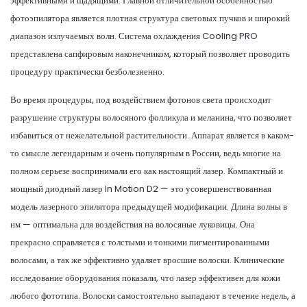
эффективными и щадящими. Главной отличительной особенностью
фотоэпилятора является плотная структура световых пучков и широкий
диапазон излучаемых волн. Система охлаждения Cooling PRO
представлена сапфировым наконечником, который позволяет проводить
процедуру практически безболезненно.
Во время процедуры, под воздействием фотонов света происходит
разрушение структуры волосяного фолликула и меланина, что позволяет
избавиться от нежелательной растительности. Аппарат является в каком-
то смысле легендарным и очень популярным в России, ведь многие на
полном серьезе воспринимали его как настоящий лазер. Компактный и
мощный диодный лазер In Motion D2 — это усовершенствованная
модель лазерного эпилятора предыдущей модификации. Длина волны в
нм — оптимальна для воздействия на волосяные луковицы. Она
прекрасно справляется с толстыми и тонкими пигментированными
волосами, а так же эффективно удаляет вросшие волоски. Клинические
исследование оборудования показали, что лазер эффективен для кожи
любого фототипа. Волоски самостоятельно выпадают в течение недель, а