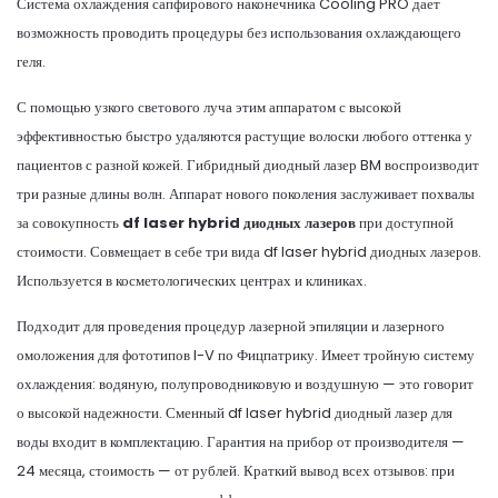
Система охлаждения сапфирового наконечника Cooling PRO дает
возможность проводить процедуры без использования охлаждающего
геля.
С помощью узкого светового луча этим аппаратом с высокой
эффективностью быстро удаляются растущие волоски любого оттенка у
пациентов с разной кожей. Гибридный диодный лазер BM воспроизводит
три разные длины волн. Аппарат нового поколения заслуживает похвалы
за совокупность
df laser hybrid диодных лазеров
при доступной
стоимости. Совмещает в себе три вида df laser hybrid диодных лазеров.
Используется в косметологических центрах и клиниках.
Подходит для проведения процедур лазерной эпиляции и лазерного
омоложения для фототипов I-V по Фицпатрику. Имеет тройную систему
охлаждения: водяную, полупроводниковую и воздушную — это говорит
о высокой надежности. Сменный df laser hybrid диодный лазер для
воды входит в комплектацию. Гарантия на прибор от производителя —
24 месяца, стоимость — от рублей. Краткий вывод всех отзывов: при