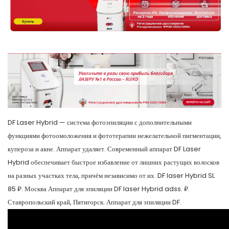
DF Laser Hybrid — система фотоэпиляции с дополнительными
функциями фотоомоложения и фототерапии нежелательной пигментации,
купероза и акне. Аппарат удаляет. Современный аппарат DF Laser
Hybrid обеспечивает быстрое избавление от лишних растущих волосков
на разных участках тела, причём независимо от их. DF laser Hybrid SL
85 ₽. Москва Аппарат для эпиляции DF laser Hybrid adss. ₽.
Ставропольский край, Пятигорск. Аппарат для эпиляции DF.