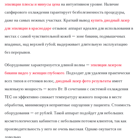
эпиляции плюсы и минусы цена
на интуитивном уровне. Наличие
сапфирового охлаждения гарантирует безболезненность процедуры,
даже на самых нежных участках. Краткий вывод
купить диодный лазер
для эпиляции в краснодаре
отзывов: аппарат идеален для использования в
местах с самой чувствительной кожей — зоне бикини, подмышечных
впадинах, над верхней губой; выдерживает длительную эксплуатацию
без перерывов.
Оборудование характеризуется длиной волны —
эпиляция лазером
бикини видео у женщин глубокого.
Подходит для удаления практически
всех типов и оттенков волос,
диодный лазер фото результаты
имеет
маленькую мощность — всего Вт. В сочетании с системой охлаждения
TEC он эффективно снижает температуру кожного покрова в месте
обработки, минимизируя неприятные ощущения у пациента. Стоимость
оборудования — от рублей. Такой аппарат подойдет для небольших
косметологических кабинетов с небольшим потоком клиентов, так как
производительность у него не очень высокая. Однако окупается он
довольно.