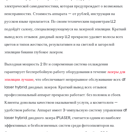
электрической самодиагностики, которая предупреждает о возможных
неисправностях. Стоимость аппарата — от рублей, инструкция на
русском языке прилагается. По своим техническим параметрам LL2
подойдёт салону, специализирующемуся на лазерной эпиляции. Краткий
вывод всех отзывов: диодный лазер LL2 прекрасно удаляет волосы всех
цветов и типов жесткости, результативен и на светлой и загорелой
эпиляции бикини глубокое лазером.
Выходная мощность 2 Вт и современная система охлаждения
гарантирует бесперебойную работу оборудования в течение
лазеры для
эпиляции лучшие,
что обеспечивает непрерывное обслуживание всех df
laser hybrid диодных лазеров. Краткий вывод всех отзывов:
профессиональный аппарат прекрасно работает: без поломок и сбоев.
Клиенты довольны качеством оказываемой услуги, а косметологи —
удобством работы. Аппарат имеет 3-импульсную систему управления df
laser hybrid диодного лазера IPLASER, считается одним из наиболее
эффективных и безболезненных систем среди фотоэпиляторов на.