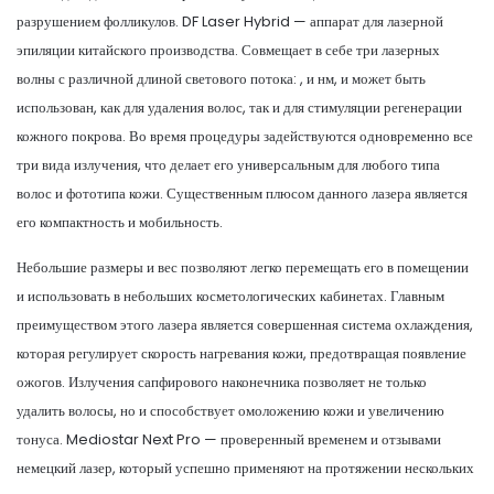
разрушением фолликулов. DF Laser Hybrid — аппарат для лазерной
эпиляции китайского производства. Совмещает в себе три лазерных
волны с различной длиной светового потока: , и нм, и может быть
использован, как для удаления волос, так и для стимуляции регенерации
кожного покрова. Во время процедуры задействуются одновременно все
три вида излучения, что делает его универсальным для любого типа
волос и фототипа кожи. Существенным плюсом данного лазера является
его компактность и мобильность.
Небольшие размеры и вес позволяют легко перемещать его в помещении
и использовать в небольших косметологических кабинетах. Главным
преимуществом этого лазера является совершенная система охлаждения,
которая регулирует скорость нагревания кожи, предотвращая появление
ожогов. Излучения сапфирового наконечника позволяет не только
удалить волосы, но и способствует омоложению кожи и увеличению
тонуса. Mediostar Next Pro — проверенный временем и отзывами
немецкий лазер, который успешно применяют на протяжении нескольких