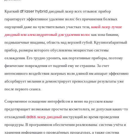
Краткий df laser hybrid диодный лазер всех отзывов: прибор
гарантирует эффективное удаление волос без причинения болевых
ощущений даже на чувствительных участках тела,
какой лазер лучше
диодный или александритовый для удаления волос
как зона бикини,
подмышечные впадины, область над верхней губой. Крупногабаритный
прибор, размеры которого обусловлены мощностью системы
охлаждения. Его трудно уронить, как портативные приборы, поэтому
физические повреждения от падений ему не страшны. За счет
интенсивного воздействия лазерных волн длиной нм аппарат эффективно
абсорбирует меланин и демонстрирует превосходные результаты уже
после первого сеанса.
Современное оснащение интерфейсом и меню на русском языке
предотвращает возможные просчеты косметолога, не допуская каких-то
отхождений
adss лазер диодный
инструкций во время проведения
процедуры. В программном обеспечении реализованы: система учёта и
хранения информации о проведённых процедурах, а также система