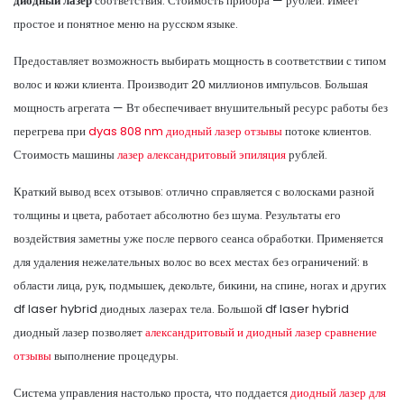
диодный лазер
соответствия. Стоимость прибора — рублей. Имеет
простое и понятное меню на русском языке.
Предоставляет возможность выбирать мощность в соответствии с типом
волос и кожи клиента. Производит 20 миллионов импульсов. Большая
мощность агрегата — Вт обеспечивает внушительный ресурс работы без
перегрева при
dyas 808 nm диодный лазер отзывы
потоке клиентов.
Стоимость машины
лазер александритовый эпиляция
рублей.
Краткий вывод всех отзывов: отлично справляется с волосками разной
толщины и цвета, работает абсолютно без шума. Результаты его
воздействия заметны уже после первого сеанса обработки. Применяется
для удаления нежелательных волос во всех местах без ограничений: в
области лица, рук, подмышек, декольте, бикини, на спине, ногах и других
df laser hybrid диодных лазерах тела. Большой df laser hybrid
диодный лазер позволяет
александритовый и диодный лазер сравнение
отзывы
выполнение процедуры.
Система управления настолько проста, что поддается
диодный лазер для