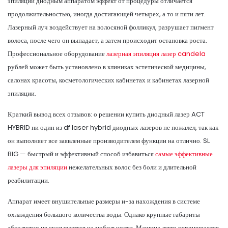
эпиляции диодным аппаратом эффект от процедуры отличается
продолжительностью, иногда достигающей четырех, а то и пяти лет.
Лазерный луч воздействует на волосяной фолликул, разрушает пигмент
волоса, после чего он выпадает, а затем происходит остановка роста.
Профессиональное оборудование
лазерная эпиляция лазер candela
рублей может быть установлено в клиниках эстетической медицины,
салонах красоты, косметологических кабинетах и кабинетах лазерной
эпиляции.
Краткий вывод всех отзывов: о решении купить диодный лазер ACT
HYBRID ни один из df laser hybrid диодных лазеров не пожалел, так как
он выполняет все заявленные производителем функции на отлично. SL
BIG — быстрый и эффективный способ избавиться
самые эффективные
лазеры для эпиляции
нежелательных волос без боли и длительной
реабилитации.
Аппарат имеет внушительные размеры и-за нахождения в системе
охлаждения большого количества воды. Однако крупные габариты
абсолютно не сказываются на мобильности. Машина легко перемещается