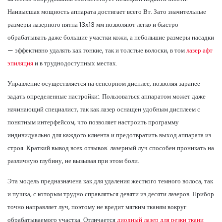
Наивысшая мощность аппарата достигает всего Вт. Зато значительные
размеры лазерного пятна 13х13 мм позволяют легко и быстро
обрабатывать даже большие участки кожи, а небольшие размеры насадки
— эффективно удалять как тонкие, так и толстые волоски, в том
лазер афт
эпиляция
и в труднодоступных местах.
Управление осуществляется на сенсорном дисплее, позволяя заранее
задать определенные настройки:. Пользоваться аппаратом может даже
начинающий специалист, так как лазер оснащен удобным дисплеем с
понятным интерфейсом, что позволяет настроить программу
индивидуально для каждого клиента и предотвратить выход аппарата из
строя. Краткий вывод всех отзывов: лазерный луч способен проникать на
различную глубину, не вызывая при этом боли.
Эта модель предназначена как для удаления жесткого темного волоса, так
и пушка, с которым трудно справляться девяти из десяти лазеров. Прибор
точно направляет луч, поэтому не вредит мягким тканям вокруг
обрабатываемого участка. Отличается
диодный лазер для резки ткани