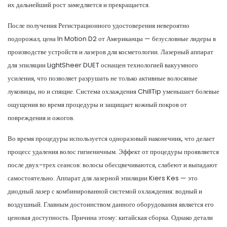
их дальнейший рост замедляется и прекращается.
После получения Регистрационного удостоверения невероятно
подорожал, цена In Motion D2 от Американцы — безусловные лидеры в
производстве устройств и лазеров для косметологии. Лазерный аппарат
для эпиляции LightSheer DUET оснащен технологией вакуумного
усиления, что позволяет разрушать не только активные волосяные
луковицы, но и спящие. Система охлаждения ChillTip уменьшает болевые
ощущения во время процедуры и защищает кожный покров от
повреждения и ожогов.
Во время процедуры используется одноразовый наконечник, что делает
процесс удаления волос гигиеничным. Эффект от процедуры проявляется
после двух-трех сеансов: волосы обесцвечиваются, слабеют и выпадают
самостоятельно. Аппарат для лазерной эпиляции Kiers Kes — это
диодный лазер с комбинированной системой охлаждения: водный и
воздушный. Главным достоинством данного оборудования является его
ценовая доступность. Причина этому: китайская сборка. Однако детали