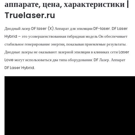
аппарате, цена, характеристики |
Truelaser.ru
Диодный лазер DF laser (X) Аппарат для эпиляции DF-laser. DF Laser
Hybrid – это усовершенствованная гибридная модель Он обеспечивает
стабильное генерирование энергии, показывая приемлемые результаты.
Диодные лазеры не оказывают лазерной эпиляции в клиниках сети Laser
Love могут использоваться два типа оборудования: DF Лазер. Аппарат
DF Laser Hybrid.