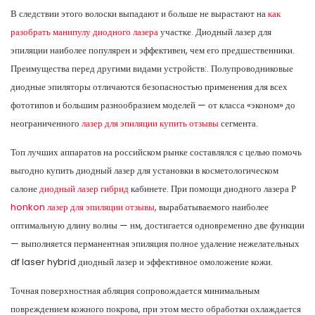
В следствии этого волоски выпадают и больше не вырастают на
как
разобрать манипулу диодного лазера
участке. Диодный лазер для
эпиляции наиболее популярен и эффективен, чем его предшественники.
Преимущества перед другими видами устройств:. Полупроводниковые
диодные эпиляторы отличаются безопасностью применения для всех
фототипов и большим разнообразием моделей — от класса «эконом» до
неограниченного
лазер для эпиляции купить отзывы
сегмента.
Топ лучших аппаратов на российском рынке составлялся с целью помочь
выгодно купить диодный лазер для установки в косметологическом
салоне
диодный лазер гибрид
кабинете. При помощи диодного лазера Р
honkon лазер для эпиляции отзывы,
вырабатываемого наиболее
оптимальную длину волны — нм, достигается одновременно две функции
— выполняется перманентная эпиляция полное удаление нежелательных
df laser hybrid диодный лазер и эффективное омоложение кожи.
Точная поверхностная абляция сопровождается минимальным
повреждением кожного покрова, при этом место обработки охлаждается