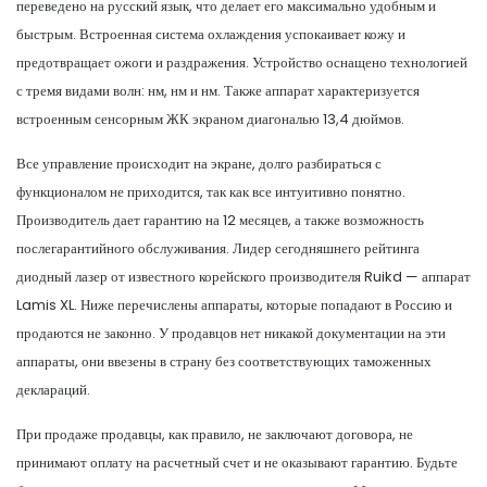
переведено на русский язык, что делает его максимально удобным и
быстрым. Встроенная система охлаждения успокаивает кожу и
предотвращает ожоги и раздражения. Устройство оснащено технологией
с тремя видами волн: нм, нм и нм. Также аппарат характеризуется
встроенным сенсорным ЖК экраном диагональю 13,4 дюймов.
Все управление происходит на экране, долго разбираться с
функционалом не приходится, так как все интуитивно понятно.
Производитель дает гарантию на 12 месяцев, а также возможность
послегарантийного обслуживания. Лидер сегодняшнего рейтинга
диодный лазер от известного корейского производителя Ruikd — аппарат
Lamis XL. Ниже перечислены аппараты, которые попадают в Россию и
продаются не законно. У продавцов нет никакой документации на эти
аппараты, они ввезены в страну без соответствующих таможенных
деклараций.
При продаже продавцы, как правило, не заключают договора, не
принимают оплату на расчетный счет и не оказывают гарантию. Будьте