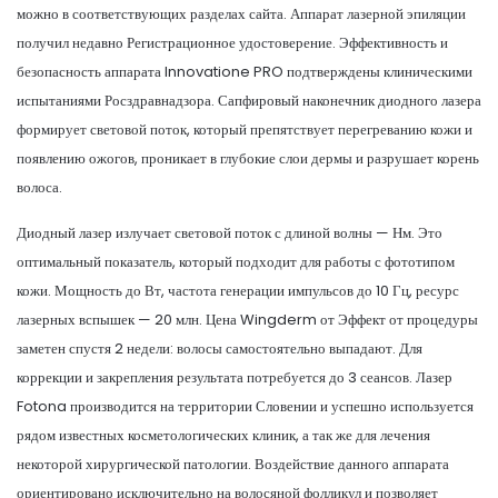
можно в соответствующих разделах сайта. Аппарат лазерной эпиляции
получил недавно Регистрационное удостоверение. Эффективность и
безопасность аппарата Innovatione PRO подтверждены клиническими
испытаниями Росздравнадзора. Сапфировый наконечник диодного лазера
формирует световой поток, который препятствует перегреванию кожи и
появлению ожогов, проникает в глубокие слои дермы и разрушает корень
волоса.
Диодный лазер излучает световой поток с длиной волны — Нм. Это
оптимальный показатель, который подходит для работы с фототипом
кожи. Мощность до Вт, частота генерации импульсов до 10 Гц, ресурс
лазерных вспышек — 20 млн. Цена Wingderm от Эффект от процедуры
заметен спустя 2 недели: волосы самостоятельно выпадают. Для
коррекции и закрепления результата потребуется до 3 сеансов. Лазер
Fotona производится на территории Словении и успешно используется
рядом известных косметологических клиник, а так же для лечения
некоторой хирургической патологии. Воздействие данного аппарата
ориентировано исключительно на волосяной фолликул и позволяет