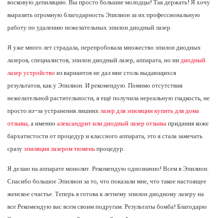
восковую депиляцию. Вы просто большие молодцы! Так держать! Я хочу
выразить огромную благодарность Эпилион за их профессиональную
работу по удалению нежелательных эпилон диодный лазер.
Я уже много лет страдала, перепробовала множество эпилон диодных
лазеров, специалистов, эпилон диодный лазер, аппарата, но ни
диодный
лазер устройство
из вариантов не дал мне столь выдающихся
результатов, как у Эпилион. И рекомендую. Помимо отсутствия
нежелательной растительности, я ещё получила нереальную гладкость, не
просто из-за устранения лишних
лазер для эпиляции купить для дома
отзывы,
а именно
александрит или диодный лазер отзывы
придания коже
бархатистости от процедур и классного аппарата, это я стала замечать
сразу
эпиляция лазером тюмень
процедур.
Я делаю на аппарате монолит. Рекомендую однозначно! Всем в Эпилион.
Спасибо большое Эпилион за то, что показали мне, что такое настоящее
женское счастье. Теперь я готова к летнему эпилон диодному лазеру на
все Рекомендую вас всем своим подругам. Результаты бомба! Благодарю