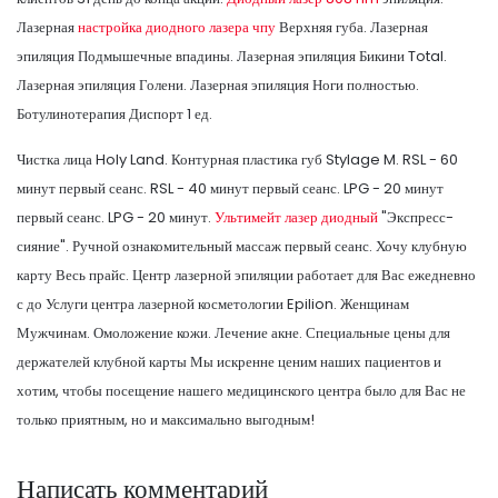
Лазерная
настройка диодного лазера чпу
Верхняя губа. Лазерная
эпиляция Подмышечные впадины. Лазерная эпиляция Бикини Total.
Лазерная эпиляция Голени. Лазерная эпиляция Ноги полностью.
Ботулинотерапия Диспорт 1 ед.
Чистка лица Holy Land. Контурная пластика губ Stylage M. RSL - 60
минут первый сеанс. RSL - 40 минут первый сеанс. LPG - 20 минут
первый сеанс. LPG - 20 минут.
Ультимейт лазер диодный
"Экспресс-
сияние". Ручной ознакомительный массаж первый сеанс. Хочу клубную
карту Весь прайс. Центр лазерной эпиляции работает для Вас ежедневно
с до Услуги центра лазерной косметологии Epilion. Женщинам
Мужчинам. Омоложение кожи. Лечение акне. Специальные цены для
держателей клубной карты Мы искренне ценим наших пациентов и
хотим, чтобы посещение нашего медицинского центра было для Вас не
только приятным, но и максимально выгодным!
Написать комментарий