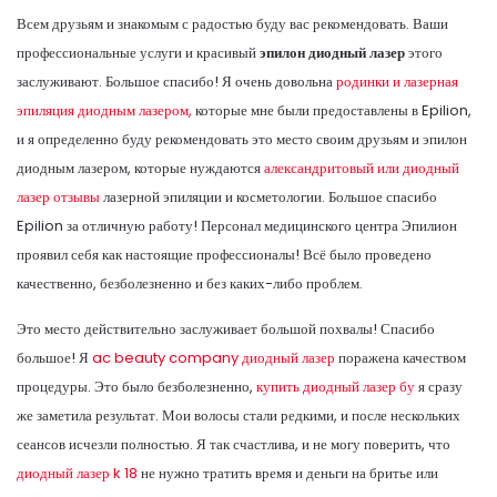
Всем друзьям и знакомым с радостью буду вас рекомендовать. Ваши
профессиональные услуги и красивый
эпилон диодный лазер
этого
заслуживают. Большое спасибо! Я очень довольна
родинки и лазерная
эпиляция диодным лазером,
которые мне были предоставлены в Epilion,
и я определенно буду рекомендовать это место своим друзьям и эпилон
диодным лазером, которые нуждаются
александритовый или диодный
лазер отзывы
лазерной эпиляции и косметологии. Большое спасибо
Epilion за отличную работу! Персонал медицинского центра Эпилион
проявил себя как настоящие профессионалы! Всё было проведено
качественно, безболезненно и без каких-либо проблем.
Это место действительно заслуживает большой похвалы! Спасибо
большое! Я
ac beauty company диодный лазер
поражена качеством
процедуры. Это было безболезненно,
купить диодный лазер бу
я сразу
же заметила результат. Мои волосы стали редкими, и после нескольких
сеансов исчезли полностью. Я так счастлива, и не могу поверить, что
диодный лазер k 18
не нужно тратить время и деньги на бритье или