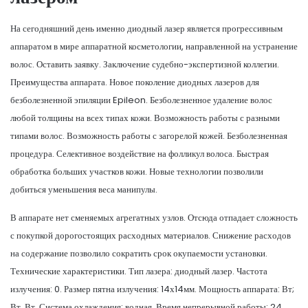
На сегодняшний день именно диодный лазер является прогрессивным
аппаратом в мире аппаратной косметологии, направленной на устранение
волос. Оставить заявку. Заключение судебно-экспертизной коллегии.
Преимущества аппарата. Новое поколение диодных лазеров для
безболезненной эпиляции Epileon. Безболезненное удаление волос
любой толщины на всех типах кожи. Возможность работы с разными
типами волос. Возможность работы с загорелой кожей. Безболезненная
процедура. Селективное воздействие на фолликул волоса. Быстрая
обработка больших участков кожи. Новые технологии позволили
добиться уменьшения веса манипулы.
В аппарате нет сменяемых агрегатных узлов. Отсюда отпадает сложность
с покупкой дорогостоящих расходных материалов. Снижение расходов
на содержание позволило сократить срок окупаемости установки.
Технические характеристики. Тип лазера: диодный лазер. Частота
излучения: 0. Размер пятна излучения: 14х14мм. Мощность аппарата: Вт;
Вт, Вт. Система охлаждения: водная. Время непрерывной работы: 24