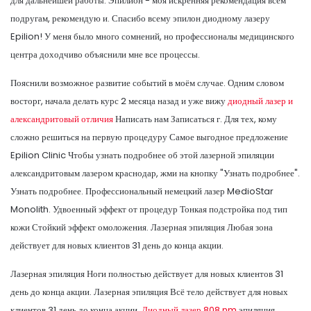
для дальнейшей работы. Эпилион - моя искренняя рекомендация всем
подругам, рекомендую и. Спасибо всему эпилон диодному лазеру
Epilion! У меня было много сомнений, но профессионалы медицинского
центра доходчиво объяснили мне все процессы.
Пояснили возможное развитие событий в моём случае. Одним словом
восторг, начала делать курс 2 месяца назад и уже вижу
диодный лазер и
александритовый отличия
Написать нам Записаться г. Для тех, кому
сложно решиться на первую процедуру Самое выгодное предложение
Epilion Clinic Чтобы узнать подробнее об этой лазерной эпиляции
александритовым лазером краснодар, жми на кнопку "Узнать подробнее".
Узнать подробнее. Профессиональный немецкий лазер MedioStar
Monolith. Удвоенный эффект от процедур Тонкая подстройка под тип
кожи Стойкий эффект омоложения. Лазерная эпиляция Любая зона
действует для новых клиентов 31 день до конца акции.
Лазерная эпиляция Ноги полностью действует для новых клиентов 31
день до конца акции. Лазерная эпиляция Всё тело действует для новых
клиентов 31 день до конца акции.
Диодный лазер 808 nm
эпиляция.