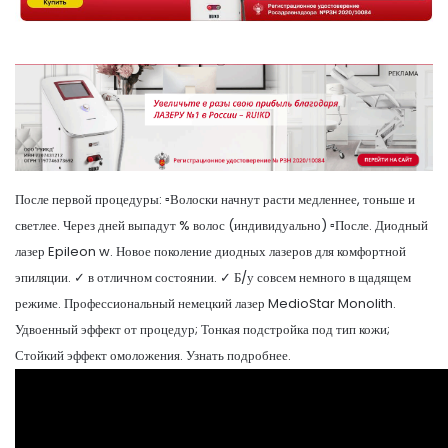
После первой процедуры: ▫️Волоски начнут расти медленнее, тоньше и
светлее. Через дней выпадут % волос (индивидуально) ▫️После. Диодный
лазер Epileon w. Новое поколение диодных лазеров для комфортной
эпиляции. ✓ в отличном состоянии. ✓ Б/у совсем немного в щадящем
режиме. Профессиональный немецкий лазер MedioStar Monolith.
Удвоенный эффект от процедур; Тонкая подстройка под тип кожи;
Стойкий эффект омоложения. Узнать подробнее.