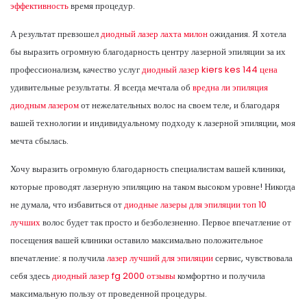
эффективность
время процедур.
А результат превзошел
диодный лазер лахта милон
ожидания. Я хотела
бы выразить огромную благодарность центру лазерной эпиляции за их
профессионализм, качество услуг
диодный лазер kiers kes 144 цена
удивительные результаты. Я всегда мечтала об
вредна ли эпиляция
диодным лазером
от нежелательных волос на своем теле, и благодаря
вашей технологии и индивидуальному подходу к лазерной эпиляции, моя
мечта сбылась.
Хочу выразить огромную благодарность специалистам вашей клиники,
которые проводят лазерную эпиляцию на таком высоком уровне! Никогда
не думала, что избавиться от
диодные лазеры для эпиляции топ 10
лучших
волос будет так просто и безболезненно. Первое впечатление от
посещения вашей клиники оставило максимально положительное
впечатление: я получила
лазер лучший для эпиляции
сервис, чувствовала
себя здесь
диодный лазер fg 2000 отзывы
комфортно и получила
максимальную пользу от проведенной процедуры.