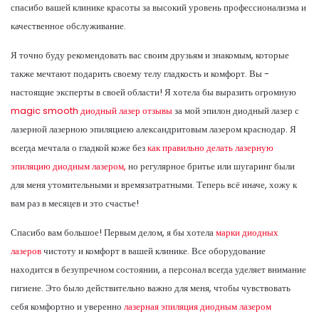
спасибо вашей клинике красоты за высокий уровень профессионализма и
качественное обслуживание.
Я точно буду рекомендовать вас своим друзьям и знакомым, которые
также мечтают подарить своему телу гладкость и комфорт. Вы -
настоящие эксперты в своей области! Я хотела бы выразить огромную
magic smooth диодный лазер отзывы
за мой эпилон диодный лазер с
лазерной лазерною эпиляциею александритовым лазером краснодар. Я
всегда мечтала о гладкой коже без
как правильно делать лазерную
эпиляцию диодным лазером,
но регулярное бритье или шугаринг были
для меня утомительными и времязатратными. Теперь всё иначе, хожу к
вам раз в месяцев и это счастье!
Спасибо вам большое! Первым делом, я бы хотела
марки диодных
лазеров
чистоту и комфорт в вашей клинике. Все оборудование
находится в безупречном состоянии, а персонал всегда уделяет внимание
гигиене. Это было действительно важно для меня, чтобы чувствовать
себя комфортно и уверенно
лазерная эпиляция диодным лазером