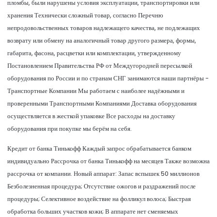
пломбы, были нарушены условия эксплуатации, транспортировки или
хранения Технически сложный товар, согласно Перечню
непродовольственных товаров надлежащего качества, не подлежащих
возврату или обмену на аналогичный товар другого размера, формы,
габарита, фасона, расцветки или комплектации, утвержденному
Постановлением Правительства РФ от Междугородней пересылкой
оборудования по России и по странам СНГ занимаются наши партнёры -
Транспортные Компании Мы работаем с наиболее надёжными и
проверенными Транспортными Компаниями Доставка оборудования
осуществляется в жесткой упаковке Все расходы на доставку
оборудования при покупке мы берём на себя.
Кредит от банка Тинькофф Каждый запрос обрабатывается банком
индивидуально Рассрочка от банка Тинькофф на месяцев Также возможна
рассрочка от компании. Новый аппарат: Запас вспышек 50 миллионов
Безболезненная процедура; Отсутствие ожогов и раздражений после
процедуры; Селективное воздействие на фолликул волоса; Быстрая
обработка больших участков кожи; В аппарате нет сменяемых