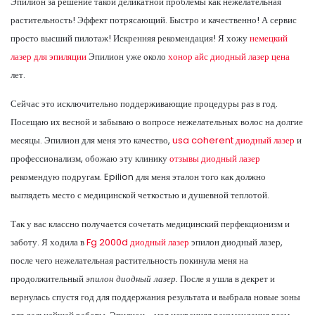
Эпилион за решение такой деликатной проблемы как нежелательная
растительность! Эффект потрясающий. Быстро и качественно! А сервис
просто высший пилотаж! Искренняя рекомендация! Я хожу
немецкий
лазер для эпиляции
Эпилион уже около
хонор айс диодный лазер цена
лет.
Сейчас это исключительно поддерживающие процедуры раз в год.
Посещаю их весной и забываю о вопросе нежелательных волос на долгие
месяцы. Эпилион для меня это качество,
usa coherent диодный лазер
и
профессионализм, обожаю эту клинику
отзывы диодный лазер
рекомендую подругам. Epilion для меня эталон того как должно
выглядеть место с медицинской четкостью и душевной теплотой.
Так у вас классно получается сочетать медицинский перфекционизм и
заботу. Я ходила в
Fg 2000d диодный лазер
эпилон диодный лазер,
после чего нежелательная растительность покинула меня на
продолжительный
эпилон диодный лазер.
После я ушла в декрет и
вернулась спустя год для поддержания результата и выбрала новые зоны