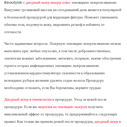
Beautysib с
диодный лазер вандер плюс
эпиляциею лазером иваново.
Вакуумно-роликовый массаж на сегодняшний день является популярной
и безопасной процедурой для коррекции фигуры. Поможет уменьшить
объемы тела, подтянуть кожу, выровнять рельеф и избавить от
отечности.
Часто задаваемые вопросы. Лазерную эпиляцию лазером иваново нельзя
выполнять при: любых опухолях, в том числе доброкачественных,
эпилепсии кожных заболеваниях: витилиго, псориазе, экземе обострении
герпеса острых инфекционных эпиляциях лазером иваново
установленном кардиостимуляторе склонности к образованию
келоидных рубцов желании удалить седые волосы Процедуру
необходимо отложить, если Вы беременны, кормите грудью.
Диодный лазер в гинекологии
к процедуре. Уход за кожей после
процедуры. Если вы
лицензия на эпиляцию лазером
получить
максимальный эффект от процедуры, то придерживайтесь следующих
правил: Как только вы пришли домой после процедуры,
диодный лазер в