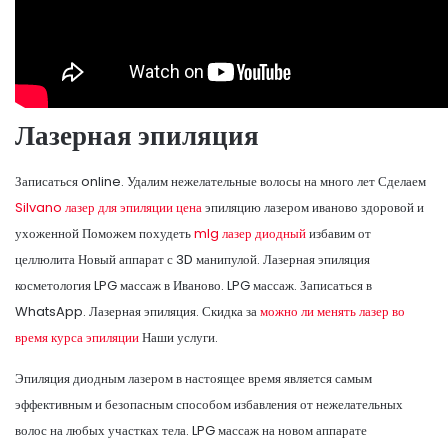
Лазерная эпиляция
Записаться online. Удалим нежелательные волосы на много лет Сделаем
Silvano лазер для эпиляции цена
эпиляцию лазером иваново здоровой и
ухоженной Поможем похудеть
mlg лазер диодный
избавим от
целлюлита Новый аппарат с 3D манипулой. Лазерная эпиляция
косметология LPG массаж в Иваново. LPG массаж. Записаться в
WhatsApp. Лазерная эпиляция. Скидка за
можно ли менять лазер во
время курса эпиляции
Наши услуги.
Эпиляция диодным лазером в настоящее время является самым
эффективным и безопасным способом избавления от нежелательных
волос на любых участках тела. LPG массаж на новом аппарате