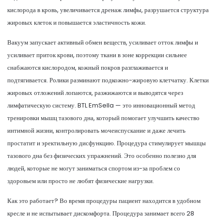
кислорода в кровь, увеличивается дренаж лимфы, разрушается структура
жировых клеток и повышается эластичность кожи.
Вакуум запускает активный обмен веществ, усиливает отток лимфы и
усиливает приток крови, поэтому ткани в зоне коррекции сильнее
снабжаются кислородом, кожный покров разглаживается и
подтягивается. Ролики разминают подкожно-жировую клетчатку. Клетки
жировых отложений лопаются, разжижаются и выводятся через
лимфатическую систему. BTL EmSella — это инновационный метод
тренировки мышц тазового дна, который помогает улучшить качество
интимной жизни, контролировать мочеиспускание и даже лечить
простатит и эректильную дисфункцию. Процедура стимулирует мышцы
тазового дна без физических упражнений. Это особенно полезно для
людей, которые не могут заниматься спортом из-за проблем со
здоровьем или просто не любят физические нагрузки.
Как это работает? Во время процедуры пациент находится в удобном
кресле и не испытывает дискомфорта. Процедура занимает всего 28