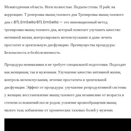
Межягодичная область. Ноги полностью. Подъем стопы. П райс на
коррекцию. Т ренеровка мышц тазового дна Тренировка мышц тазового
дна с BTL EmSella BTL EmSella — это инновационный метод
тренировки мышц тазового дна, который помогает улучшить качество
интимной жизни, контролировать мочеиспускание и даже лечить
простатит и эректильную дисфункцию. Преимущества процедуры:
Безопасность и безболезненность.
Процедура неинвазивна и не требует специальной подготовки. Подходит
как женщинам, так и мужчинам. Улучшение качество интимной жизни,
контроль мочеиспускания, лечение простатита и эректильной
дисфункции. Эффект от процедуры: улучшение репродуктивной системы
у женщин; восстановление мышц тазового дна независимо от возраста и
степени осложнений после родов; усиление кровообращения мышц
малого таза; избавление от хронических тазовых болей у мужчин.