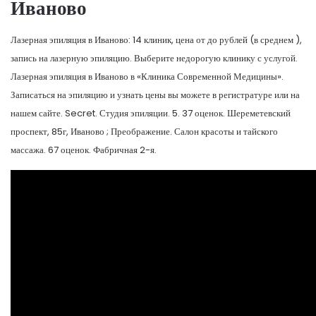
Иваново
Лазерная эпиляция в Иваново: 14 клиник, цена от до рублей (в среднем ),
запись на лазерную эпиляцию. Выберите недорогую клинику с услугой.
Лазерная эпиляция в Иваново в «Клиника Современной Медицины».
Записаться на эпиляцию и узнать цены вы можете в регистратуре или на
нашем сайте. Secret. Студия эпиляции. 5. 37 оценок. ​Шереметевский
проспект, 85г, Иваново ; Преображение. Салон красоты и тайского
массажа. 67 оценок. ​Фабричная 2-я.