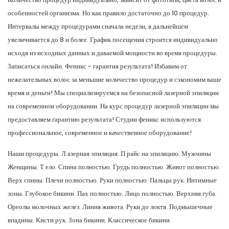
особенностей организма. Но как правило достаточно до 10 процедур.
Интервалы между процедурами сначала недели, в дальнейшем
увеличивается до 8 и более. График посещения строится индивидуально
исходя из исходных данных и даваемой мощности во время процедуры.
Записаться онлайн. Феникс - гарантия результата! Избавим от
нежелательных волос за меньшие количество процедур и сэкономим ваше
время и деньги! Мы специализируемся на безопасной лазерной эпиляции
на современном оборудовании. На курс процедур лазерной эпиляции мы
предоставляем гарантию результата! Студии феникс используются
профессиональное, современное и качественное оборудование!
Наши процедуры. Л азерная эпиляция. П райс на эпиляцию. Мужчины
Женщины. Т ело. Спина полностью. Грудь полностью. Живот полностью.
Верх спины. Плечи полностью. Руки полностью. Пальцы рук. Интимные
зоны. Глубокое бикини. Пах полностью. Лицо полностью. Верхняя губа.
Ореолы молочных желез. Линия живота. Руки до локтя. Подмышечные
впадины. Кисти рук. Зона бикини. Классическое бикини.