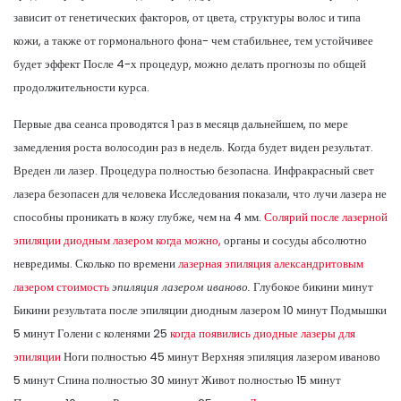
зависит от генетических факторов, от цвета, структуры волос и типа
кожи, а также от гормонального фона- чем стабильнее, тем устойчивее
будет эффект После 4-х процедур, можно делать прогнозы по общей
продолжительности курса.
Первые два сеанса проводятся 1 раз в месяцв дальнейшем, по мере
замедления роста волосодин раз в недель. Когда будет виден результат.
Вреден ли лазер. Процедура полностью безопасна. Инфракрасный свет
лазера безопасен для человека Исследования показали, что лучи лазера не
способны проникать в кожу глубже, чем на 4 мм.
Солярий после лазерной
эпиляции диодным лазером когда можно,
органы и сосуды абсолютно
невредимы. Сколько по времени
лазерная эпиляция александритовым
лазером стоимость
эпиляция лазером иваново.
Глубокое бикини минут
Бикини результата после эпиляции диодным лазером 10 минут Подмышки
5 минут Голени с коленями 25
когда появились диодные лазеры для
эпиляции
Ноги полностью 45 минут Верхняя эпиляция лазером иваново
5 минут Спина полностью 30 минут Живот полностью 15 минут