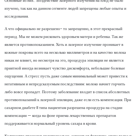
Основные из них:. Воздействие лазерного излучения на плод не было
изучено, так как на данном сегменте людей запрещены любые опыты и
исследования.
А что официально не разрешено- то запрещенно, в этот прекрасный
период. Мы не можем рисковать здоровьем матери и ребенка. Так же
является противопоказанием. Хоть и лазерное излучение проникает в
кожные покровы всего на несколько миллиметров и на качество молока
никак не влияет, но несмотря на это, процедура эпиляции не является
приятной иногда возникает чувство дискомфорта, небольшие болевые
ощущения. А стресс пусть даже самым минимальный может привести к
негативным и непредсказуемым последствиям: молоко начнет горчить
либо вовсе пропадет. Поэтому заболевание входит в список абсолютных
противопоказаний к лазерной эпиляции, даже если есть компенсация. При
сахарном диабете II типа пациентам разрешена процедура на стадии
компенсации — когда на фоне приема лекарственных препаратов
поддерживается нормальный уровень сахара в крови.
Количество процедур индивидуально, зависит от фототипа, цвета волос и