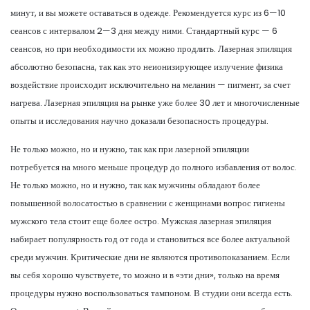
минут, и вы можете оставаться в одежде. Рекомендуется курс из 6—10
сеансов с интервалом 2—3 дня между ними. Стандартный курс — 6
сеансов, но при необходимости их можно продлить. Лазерная эпиляция
абсолютно безопасна, так как это неионизирующее излучение физика
воздействие происходит исключительно на меланин — пигмент, за счет
нагрева. Лазерная эпиляция на рынке уже более 30 лет и многочисленные
опыты и исследования научно доказали безопасность процедуры.
Не только можно, но и нужно, так как при лазерной эпиляции
потребуется на много меньше процедур до полного избавления от волос.
Не только можно, но и нужно, так как мужчины обладают более
повышенной волосатостью в сравнении с женщинами вопрос гигиены
мужского тела стоит еще более остро. Мужская лазерная эпиляция
набирает популярность год от года и становиться все более актуальной
среди мужчин. Критические дни не являются противопоказанием. Если
вы себя хорошо чувствуете, то можно и в «эти дни», только на время
процедуры нужно воспользоваться тампоном. В студии они всегда есть.