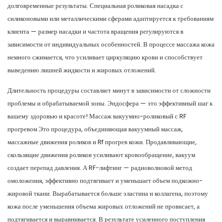
долговременные результаты. Специальная роликовая насадка с
силиконовыми или металлическими сферами адаптируется к требованиям
клиента — размер насадки и частота вращения регулируются в
зависимости от индивидуальных особенностей. В процессе массажа кожа
немного сжимается, что усиливает циркуляцию крови и способствует
выведению лишней жидкости и жировых отложений.
Длительность процедуры составляет минут в зависимости от сложности
проблемы и обрабатываемой зоны. Эндосфера — это эффективный шаг к
вашему здоровью и красоте! Массаж вакуумно-роликовый с RF
прогревом Это процедура, объединяющая вакуумный массаж,
массажные движения роликов и Rf прогрев кожи. Продавливающие,
скользящие движения роликов усиливают кровообращение, вакуум
создает перепад давления. А RF-лифтинг — радиоволновой метод
омоложения, эффективно подтягивает и уменьшает объем подкожно-
жировой ткани. Вырабатывается больше эластина и коллагена, поэтому
кожа после уменьшения объема жировых отложений не провисает, а
подтягивается и выравнивается. В результате усиленного поступления