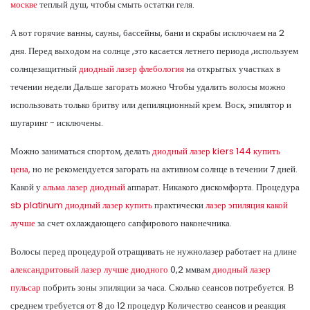
москве
теплый душ, чтобы смыть остатки геля.
А вот горячие ванны, сауны, бассейны, бани и скрабы исключаем на 2
дня. Перед выходом на солнце ,это касается летнего периода ,используем
солнцезащитный
диодный лазер флебология
на открытых участках в
течении недели Дальше загорать можно Чтобы удалить волосы можно
использовать только бритву или депиляционный крем. Воск, эпилятор и
шугаринг - исключены.
Можно заниматься спортом, делать
диодный лазер kiers 144 купить
цена,
но не рекомендуется загорать на активном солнце в течении 7 дней.
Какой у
альма лазер диодный
аппарат. Никакого дискомфорта. Процедура
sb platinum диодный лазер купить
практически
лазер эпиляция какой
лучше
за счет охлаждающего сапфирового наконечника.
Волосы перед процедурой отращивать не нужнолазер работает на длине
александритовый лазер лучше диодного
0,2 ммвам
диодный лазер
пульсар
побрить зоны эпиляции за часа. Сколько сеансов потребуется. В
среднем требуется от 8 до 12 процедур Количество сеансов и реакция