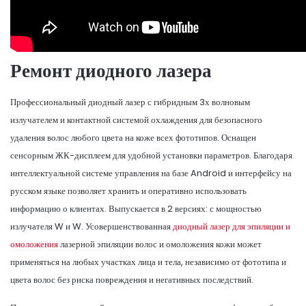
Ремонт диодного лазера
Профессиональный диодный лазер с гибридным 3х волновым
излучателем и контактной системой охлаждения для безопасного
удаления волос любого цвета на коже всех фототипов. Оснащен
сенсорным ЖК-дисплеем для удобной установки параметров. Благодаря
интеллектуальной системе управления на базе Android и интерфейсу на
русском языке позволяет хранить и оперативно использовать
информацию о клиентах. Выпускается в 2 версиях: с мощностью
излучателя W и W. Усовершенствованная
диодный лазер для эпиляции и
омоложения
лазерной эпиляции волос и омоложения кожи может
применяться на любых участках лица и тела, независимо от фототипа и
цвета волос без риска повреждения и негативных последствий.