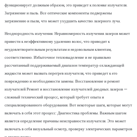
функционирует должным образом, это приведет к поломке излучателя.
Загрязнение и пыль. Все оптические компоненты подвержены
загрязнению и пыли, что может ухудшить качество лазерного луча.
Неоднородность излучения. Неравномерность излучения лазеров может
привести к неэффективному удалению волос, что приводит к
неудовлетворительным результатам и недовольным клиентам,
соответственно. Избыточное тепловыделение и не правильно
рассчитанный поддерживаемый диапазон температур охлаждающей
жидкости может вызвать перегрев излучателя, что приведет к его
повреждению и необходимости замены. Восстановление и ремонт
излучателей Ремонт и восстановление излучателей диодных лазеров —
сложный технический процесс, который требует опыта и
специализированного оборудования. Вот некоторые шаги, которые могут
включать в себя этот процесс: Диагностика проблемы. Важным шагом
является определение причины неисправности излучателя. Это может
включать в себя визуальный осмотр, проверку электрических параметров
и другие тесты.