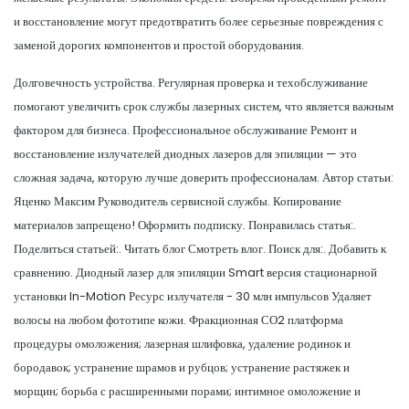
и восстановление могут предотвратить более серьезные повреждения с
заменой дорогих компонентов и простой оборудования.
Долговечность устройства. Регулярная проверка и техобслуживание
помогают увеличить срок службы лазерных систем, что является важным
фактором для бизнеса. Профессиональное обслуживание Ремонт и
восстановление излучателей диодных лазеров для эпиляции — это
сложная задача, которую лучше доверить профессионалам. Автор статьи:
Яценко Максим Руководитель сервисной службы. Копирование
материалов запрещено! Оформить подписку. Понравилась статья:.
Поделиться статьей:. Читать блог Смотреть влог. Поиск для:. Добавить к
сравнению. Диодный лазер для эпиляции Smart версия стационарной
установки In-Motion Ресурс излучателя - 30 млн импульсов Удаляет
волосы на любом фототипе кожи. Фракционная СО2 платформа
процедуры омоложения; лазерная шлифовка, удаление родинок и
бородавок; устранение шрамов и рубцов; устранение растяжек и
морщин; борьба с расширенными порами; интимное омоложение и