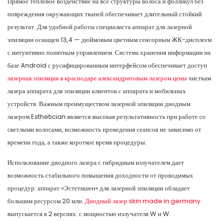
Прямое тепловое воздействие на все структуры волоса и фолликул без
повреждения окружающих тканей обеспечивает длительный стойкий
результат. Для удобной работы специалиста аппарат для лазерной
эпиляции оснащен 13,4 — дюймовым цветным сенсорным ЖК-дисплеем
с интуитивно понятным управлением. Система хранения информации на
базе Android с русифицированным интерфейсом обеспечивает доступ
лазерная эпиляция в краснодаре александритовым лазером цены
чисткам
лазера аппарата для эпиляции клиентов с аппарата и мобильных
устройств. Важным преимуществом лазерной эпиляции диодным
лазером Esthetician является высокая результативность при работе со
светлыми волосами, возможность проведения сеансов не зависимо от
времени года, а также короткое время процедуры.
Использование диодного лазера с гибридным излучателем дает
возможность стабильного повышения доходности от проводимых
процедур: аппарат «Эстетишен» для лазерной эпиляции обладает
большим ресурсом 20 млн.
Диодный лазер skin made in germany
выпускается в 2 версиях: с мощностью излучателя W и W.