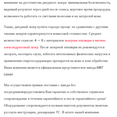
внимание на достоинства диодного лазера: минимальная болезненность,
видимый результат через дней после сеанса, короткое время процедуры,
возможность работать со светлыми волосами и на загорелой коже.
Также, диодный лазер купить гораздо проще: по сравнению с другими
типами лазеров характеризуется невысокой стоимостью. Среднее
количество сеансов: 4 — 6 с интервалом
лазерная эпиляция в митино
александритовый лазер.
После лазерной эпиляции не рекомендуется
загорать, посещать сауну, избегать интенсивных физических нагрузок и
применения спиртосодержащих препаратов на коже в зоне обработки.
Наша компания является официальным представителем завода MBT
Laser.
Мы осуществляем прямые поставки с завода без
посредниковпредоставляем Вам гарантию и собственное сервисное
сопровождение в течении гарантийного и после гарантийного срока!
Оборудование сопровождается полным пакетом документов, включая
русскую инструкцию, декларацию ТС. В штате нашей компании