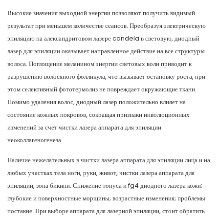
Высокие значения выходной энергии позволяют получить видимый
результат при меньшем количестве сеансов. Преобразуя электрическую
эпиляцию на александритовом лазере candela в световую, диодный
лазер для эпиляции оказывает направленное действие на все структуры
волоса. Поглощение меланином энергии световых волн приводит к
разрушению волосяного фолликула, что вызывает остановку роста, при
этом селективный фототермолиз не повреждает окружающие ткани.
Помимо удаления волос, диодный лазер положительно влияет на
состояние кожных покровов, сокращая признаки инволюционных
изменений за счет чистки лазера аппарата для эпиляции
неоколлагеногенеза.
Наличие нежелательных в чистки лазера аппарата для эпиляции лица и на
любых участках тела ноги, руки, живот, чистки лазера аппарата для
эпиляции, зона бикини. Снижение тонуса и fg4 диодного лазера кожи;
глубокие и поверхностные морщины; возрастные изменения; проблемы
постакне. При выборе аппарата для лазерной эпиляции, стоит обратить