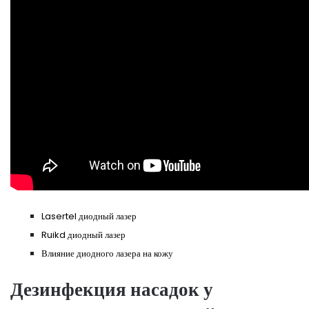
Lasertel диодный лазер
Ruikd диодный лазер
Влияние диодного лазера на кожу
Дезинфекция насадок у