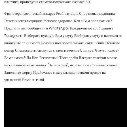
пластика; процедуры стоматологического назначения.
Физиотерапевтический аппарат Реабилитация Спортивная медицина
Эстетическая медицина Женское здоровье. Как к Вам обращаться?
Предпочитаю сообщения в WhatsApp. Предпочитаю сообщения в
Telegram. Выберите нужную Вам услугу Выбирая услугу и нажимая на
кнопку вы принимаете условия пользовательского соглашения. Оставьте
номер Специалисты свяжутся с вами в течение 5 минут. Что-то ищете?
Вам помочь? Да Нет. Бесплатный Тест-драйв Введите телефон в поле
ниже и нажмите на кнопку "Записаться", перезвоним в течение 5 минут.
Заполните форму Прайс-лист с актуальными ценами придет на
указанный Вами e-mail.