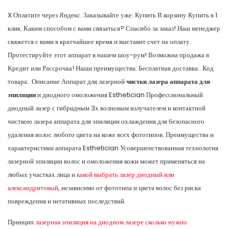
X Оплатите через Яндекс. Заказывайте уже. Купить В корзину Купить в 1
клик. Каким способом с вами связаться? Спасибо за заказ! Наш менеджер
свяжется с вами в кратчайшее время и выставит счет на оплату.
Протестируйте этот аппарат в нашем шоу-рум! Возможна продажа в
Кредит или Рассрочка! Наши преимущества. Бесплатная доставка:. Код
товара:. Описание Аппарат для лазерной
чистки лазера аппарата для
эпиляции
и диодного омоложения Esthetician Профессиональный
диодный лазер с гибридным 3х волновым излучателем и контактной
чисткою лазера аппарата для эпиляции охлаждения для безопасного
удаления волос любого цвета на коже всех фототипов. Преимущества и
характеристики аппарата Esthetician Усовершенствованная технология
лазерной эпиляции волос и омоложения кожи может применяться на
любых участках лица и
какой выбрать лазер диодный или
александритовый,
независимо от фототипа и цвета волос без риска
повреждения и негативных последствий.
Принцип
лазерная эпиляция на диодном лазере сколько нужно