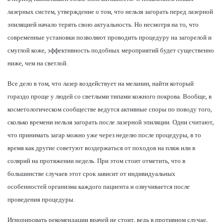
лазерных систем, утверждение о том, что нельзя загорать перед лазерной
эпиляцией начало терять свою актуальность. Но несмотря на то, что
современные установки позволяют проводить процедуру на загорелой и
смуглой коже, эффективность подобных мероприятий будет существенно
ниже, чем на светлой.
Все дело в том, что лазер воздействует на меланин, найти который
гораздо проще у людей со светлыми типами кожного покрова. Вообще, в
косметологическом сообществе ведутся активные споры по поводу того,
сколько времени нельзя загорать после лазерной эпиляции. Одни считают,
что принимать загар можно уже через неделю после процедуры, в то
время как другие советуют воздержаться от походов на пляж или в
солярий на протяжении недель. При этом стоит отметить, что в
большинстве случаев этот срок зависит от индивидуальных
особенностей организма каждого пациента и озвучивается после
проведения процедуры.
Игнорировать рекомендации врачей не стоит, ведь в противном случае,