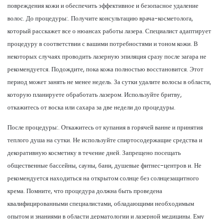
повреждения кожи и обеспечить эффективное и безопасное удаление
волос. До процедуры:. Получите консультацию врача-косметолога,
который расскажет все о нюансах работы лазера. Специалист адаптирует
процедуру в соответствии с вашими потребностями и тоном кожи. В
некоторых случаях проводить лазерную эпиляция сразу после загара не
рекомендуется. Подождите, пока кожа полностью восстановится. Этот
период может занять не менее недель. За сутки удалите волосы в области,
которую планируете обработать лазером. Используйте бритву,
откажитесь от воска или сахара за две недели до процедуры.
После процедуры:. Откажитесь от купания в горячей ванне и принятия
теплого душа на сутки. Не используйте спиртосодержащие средства и
декоративную косметику в течение дней. Запрещено посещать
общественные бассейны, сауны, бани, душевые фитнес-центров и. Не
рекомендуется находиться на открытом солнце без солнцезащитного
крема. Помните, что процедура должна быть проведена
квалифицированными специалистами, обладающими необходимым
опытом и знаниями в области дерматологии и лазерной медицины. Ему