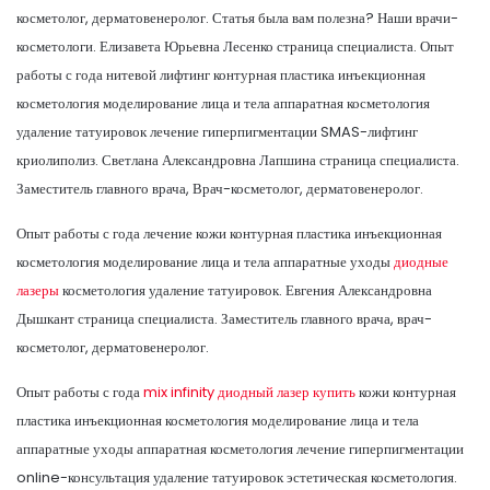
косметолог, дерматовенеролог. Статья была вам полезна? Наши врачи-
косметологи. Елизавета Юрьевна Лесенко страница специалиста. Опыт
работы с года нитевой лифтинг контурная пластика инъекционная
косметология моделирование лица и тела аппаратная косметология
удаление татуировок лечение гиперпигментации SMAS-лифтинг
криолиполиз. Светлана Александровна Лапшина страница специалиста.
Заместитель главного врача, Врач-косметолог, дерматовенеролог.
Опыт работы с года лечение кожи контурная пластика инъекционная
косметология моделирование лица и тела аппаратные уходы
диодные
лазеры
косметология удаление татуировок. Евгения Александровна
Дышкант страница специалиста. Заместитель главного врача, врач-
косметолог, дерматовенеролог.
Опыт работы с года
mix infinity диодный лазер купить
кожи контурная
пластика инъекционная косметология моделирование лица и тела
аппаратные уходы аппаратная косметология лечение гиперпигментации
online-консультация удаление татуировок эстетическая косметология.