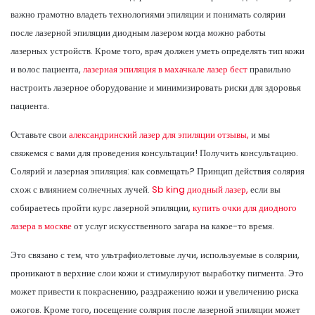
важно грамотно владеть технологиями эпиляции и понимать солярии
после лазерной эпиляции диодным лазером когда можно работы
лазерных устройств. Кроме того, врач должен уметь определять тип кожи
и волос пациента,
лазерная эпиляция в махачкале лазер бест
правильно
настроить лазерное оборудование и минимизировать риски для здоровья
пациента.
Оставьте свои
александринский лазер для эпиляции отзывы,
и мы
свяжемся с вами для проведения консультации! Получить консультацию.
Солярий и лазерная эпиляция: как совмещать? Принцип действия солярия
схож с влиянием солнечных лучей.
Sb king диодный лазер,
если вы
собираетесь пройти курс лазерной эпиляции,
купить очки для диодного
лазера в москве
от услуг искусственного загара на какое-то время.
Это связано с тем, что ультрафиолетовые лучи, используемые в солярии,
проникают в верхние слои кожи и стимулируют выработку пигмента. Это
может привести к покраснению, раздражению кожи и увеличению риска
ожогов. Кроме того, посещение солярия после лазерной эпиляции может