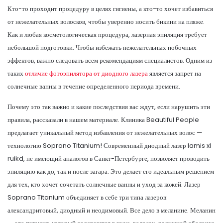
Кто-то проходит процедуру в целях гигиены, а кто-то хочет избавиться
от нежелательных волосков, чтобы уверенно носить бикини на пляже.
Как и любая косметологическая процедура, лазерная эпиляция требует
небольшой подготовки. Чтобы избежать нежелательных побочных
эффектов, важно следовать всем рекомендациям специалистов. Одним из
таких
отличие фотоэпилятора от диодного лазера
является запрет на
солнечные ванны в течение определенного периода времени.
Почему это так важно и какие последствия вас ждут, если нарушить эти
правила, рассказали в нашем материале. Клиника Beautiful People
предлагает уникальный метод избавления от нежелательных волос —
технологию Soprano Titanium! Современный диодный лазер lamis xl
ruikd, не имеющий аналогов в Санкт-Петербурге, позволяет проводить
эпиляцию как до, так и после загара. Это делает его идеальным решением
для тех, кто хочет сочетать солнечные ванны и уход за кожей. Лазер
Soprano Titanium объединяет в себе три типа лазеров:
александритовый, диодный и неодимовый. Все дело в меланине. Меланин