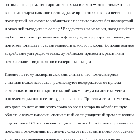
оптимальное время планирования похода в салон — конец зимы-начало
весны: до старта пляжного сезона, даже при возникновении негативных
последствий, вы сможете избавиться от растительности без последствий
и опасений выходить на солнце! Воздействуя на меланин, находящийся в
глубинной структуре волосяного фолликула, лазер разрушает волос, но
при этом повышает чувствительность кожного покрова. Дополнительное
воздействие ультрафиолетовых лучей может привести к различным
осложнениям в виде ожогов и гиперпигментации.
Именно поэтому эксперты склонны считать, что после лазерной
эпиляции нельзя загорать и рекомендуют воздержаться от приема
солнечных ванн и походов в солярий как минимум на дня с момента
проведения удачного сеанса удаления волос. При этом стоит отметить,
что даже по истечении этого срока во время загара на обработанную
область следует наносить специальный солнцезащитный крем с высоким
содержанием SPF и степенью защиты не менее Во избежание различных
проблем и осложнений, процедуру следует проводить зимой или осенью,
в период наименьшей солнечной активности. С появлением новых