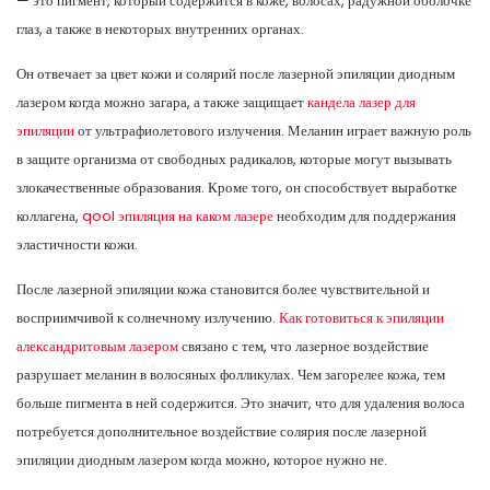
— это пигмент, который содержится в коже, волосах, радужной оболочке
глаз, а также в некоторых внутренних органах.
Он отвечает за цвет кожи и солярий после лазерной эпиляции диодным
лазером когда можно загара, а также защищает
кандела лазер для
эпиляции
от ультрафиолетового излучения. Меланин играет важную роль
в защите организма от свободных радикалов, которые могут вызывать
злокачественные образования. Кроме того, он способствует выработке
коллагена,
qool эпиляция на каком лазере
необходим для поддержания
эластичности кожи.
После лазерной эпиляции кожа становится более чувствительной и
восприимчивой к солнечному излучению.
Как готовиться к эпиляции
александритовым лазером
связано с тем, что лазерное воздействие
разрушает меланин в волосяных фолликулах. Чем загорелее кожа, тем
больше пигмента в ней содержится. Это значит, что для удаления волоса
потребуется дополнительное воздействие солярия после лазерной
эпиляции диодным лазером когда можно, которое нужно не.