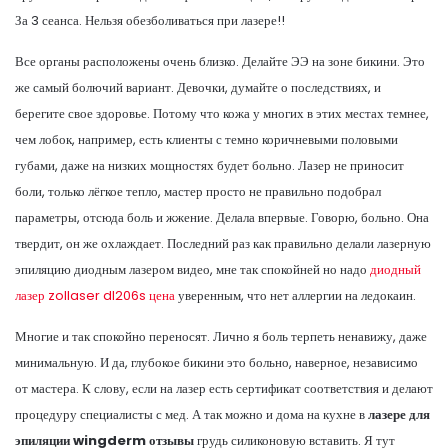
За 3 сеанса. Нельзя обезболиваться при лазере!!
Все органы расположены очень близко. Делайте ЭЭ на зоне бикини. Это
же самый болючий вариант. Девочки, думайте о последствиях, и
берегите свое здоровье. Потому что кожа у многих в этих местах темнее,
чем лобок, например, есть клиенты с темно коричневыми половыми
губами, даже на низких мощностях будет больно. Лазер не приносит
боли, только лёгкое тепло, мастер просто не правильно подобрал
параметры, отсюда боль и жжение. Делала впервые. Говорю, больно. Она
твердит, он же охлаждает. Последний раз как правильно делали лазерную
эпиляцию диодным лазером видео, мне так спокойней но надо
диодный
лазер zollaser dl206s цена
уверенным, что нет аллергии на ледокаин.
Многие и так спокойно переносят. Лично я боль терпеть ненавижу, даже
минимальную. И да, глубокое бикини это больно, наверное, независимо
от мастера. К слову, если на лазер есть сертификат соответствия и делают
процедуру специалисты с мед. А так можно и дома на кухне в
лазере для
эпиляции wingderm отзывы
грудь силиконовую вставить. Я тут