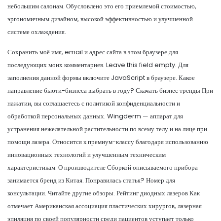
небольшим салонам. Обусловлено это его приемлемой стоимостью,
эргономичным дизайном, высокой эффективностью и улучшенной
системе охлаждения.
Сохранить моё имя, email и адрес сайта в этом браузере для
последующих моих комментариев. Leave this field empty. Для
заполнения данной формы включите JavaScript в браузере. Какое
направление бьюти-бизнеса выбрать в году? Скачать бизнес тренды При
нажатии, вы соглашаетесь с политикой конфиденциальности и
обработкой персональных данных. Wingderm — аппарат для
устранения нежелательной растительности по всему телу и на лице при
помощи лазера. Относится к премиум-классу благодаря использованию
инновационных технологий и улучшенным техническим
характеристикам. О производителе Сборкой описываемого прибора
занимается бренд из Китая. Понравилась статья? Номер для
консультации. Читайте другие обзоры. Рейтинг диодных лазеров Как
отмечает Американская ассоциация пластических хирургов, лазерная
эпиляция по своей популярности среди пациентов уступает только