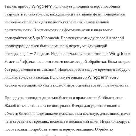
Так как прибор Wingderm использует диодный лазер, способный
разрушать только волосы, находящиеся в активной фазе, понадобится
несколько обработок для полного устранения нежелательной
растительности. В зависимости от фототипа кожи и вида волос
понадобится от 5 до 10 сеансов. Промежуток между первой и второй
процедурой должен быть не менее 4 недель, между каждой
последующей — 2 недели. Недавно начала курс эпиляции на Wingderm.
Заметный эффект появился только после второй обработки. Кожа гладкая
без раздражения и высыпаний. Надеюсь, что в скором времени я забуду о
лишних волосах навсегда. Используем эпилятор Wingderm всего
несколько месяцев, но уже в полной мере оценили все его преимущества.
Процедура проходит довольно быстро и практически безболезненно.
Жалоб от клиентов пока не поступало. Всегда для удаления волос в
области бикини и подмышками использовала восковую депиляцию, из-за
чего страдала от вросших волосков и воспалений кожи. Недавно подруга
посоветовала попробовать мне лазерную эпиляцию. Обработку