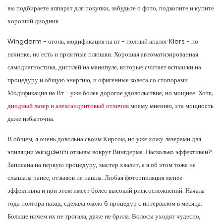
вы подбираете аппарат для покупки, забудьте о фото, подкопите и купите
хороший диодник.
Wingderm - огонь, модификация на вт - полный аналог Kiers - по
начинке, но есть и приятные плюшки. Хорошая автоматизированная
самодиагностика, дисплей на манипуле, которые считает вспышки на
процедуру и общую энергию, и офигенные колеса со стопорами.
Модификация на Вт - уже более дорогое удовольствие, но мощнее. Хотя,
диодный лазер и александритовый отличия
моему мнению, эта мощность
даже избыточна.
В общем, я очень довольна своим Кирсом, но уже хожу лазерами для
эпиляции wingderm отзывы вокруг Вингдерма. Насколько эффективен?
Записана на первую процедуру, мастер хвалит, а я об этом тоже не
слышала ранее, отзывов не нашла. Любая фотоэпиляция менее
эффективна и при этом имеет более высокий риск осложнений. Начала
года полтора назад, сделала около 6 процедур с интервалом в месяца.
Больше ничем их не трогала, даже не брила. Волосы уходят чудесно,