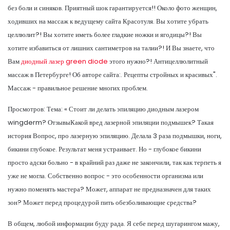
без боли и синяков. Приятный шок гарантируется!! Около фото женщин,
ходивших на массаж к ведущему сайта Красотуля. Вы хотите убрать
целлюлит?! Вы хотите иметь более гладкие ножки и ягодицы?! Вы
хотите избавиться от лишних сантиметров на талии?! И Вы знаете, что
Вам
диодный лазер green diode
этого нужно?! Антицеллюлитный
массаж в Петербурге! Об авторе сайта:. Рецепты стройных и красивых".
Массаж - правильное решение многих проблем.
Просмотров: Тема: « Стоит ли делать эпиляцию диодным лазером
wingderm? ОтзывыКакой вред лазерной эпиляции подмышек? Такая
история Вопрос, про лазерную эпиляцию. Делала 3 раза подмышки, ноги,
бикини глубокое. Результат меня устраивает. Но - глубокое бикини
просто адски больно - в крайний раз даже не закончили, так как терпеть я
уже не могла. Собственно вопрос - это особенности организма или
нужно поменять мастера? Может, аппарат не предназначен для таких
зон? Может перед процедурой пить обезболивающие средства?
В общем, любой информации буду рада. Я себе перед шугарингом мажу,