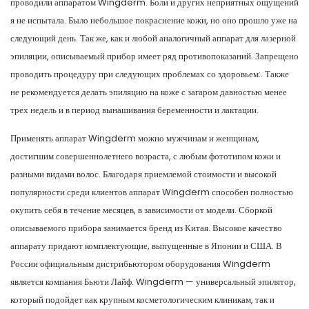
проводили аппаратом Wingderm. Боли и других неприятных ощущений
я не испытала. Было небольшое покраснение кожи, но оно прошло уже на
следующий день. Так же, как и любой аналогичный аппарат для лазерной
эпиляции, описываемый прибор имеет ряд противопоказаний. Запрещено
проводить процедуру при следующих проблемах со здоровьем:. Также
не рекомендуется делать эпиляцию на коже с загаром давностью менее
трех недель и в период вынашивания беременности и лактации.
Применять аппарат Wingderm можно мужчинам и женщинам,
достигшим совершеннолетнего возраста, с любым фототипом кожи и
разными видами волос. Благодаря приемлемой стоимости и высокой
популярности среди клиентов аппарат Wingderm способен полностью
окупить себя в течение месяцев, в зависимости от модели. Сборкой
описываемого прибора занимается бренд из Китая. Высокое качество
аппарату придают комплектующие, выпущенные в Японии и США. В
России официальным дистрибьютором оборудования Wingderm
является компания Бьюти Лайф. Wingderm — универсальный эпилятор,
который подойдет как крупным косметологическим клиникам, так и