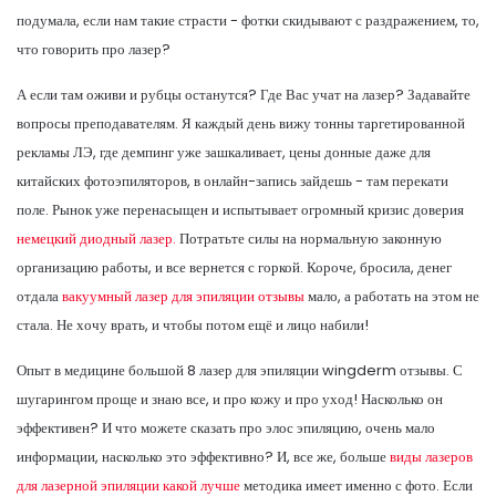
подумала, если нам такие страсти - фотки скидывают с раздражением, то,
что говорить про лазер?
А если там оживи и рубцы останутся? Где Вас учат на лазер? Задавайте
вопросы преподавателям. Я каждый день вижу тонны таргетированной
рекламы ЛЭ, где демпинг уже зашкаливает, цены донные даже для
китайских фотоэпиляторов, в онлайн-запись зайдешь - там перекати
поле. Рынок уже перенасыщен и испытывает огромный кризис доверия
немецкий диодный лазер.
Потратьте силы на нормальную законную
организацию работы, и все вернется с горкой. Короче, бросила, денег
отдала
вакуумный лазер для эпиляции отзывы
мало, а работать на этом не
стала. Не хочу врать, и чтобы потом ещё и лицо набили!
Опыт в медицине большой 8 лазер для эпиляции wingderm отзывы. С
шугарингом проще и знаю все, и про кожу и про уход! Насколько он
эффективен? И что можете сказать про элос эпиляцию, очень мало
информации, насколько это эффективно? И, все же, больше
виды лазеров
для лазерной эпиляции какой лучше
методика имеет именно с фото. Если