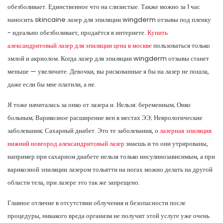
обезболивает. Единственное что на слизистые. Также можно за 1 час
наносить skincaine лазер для эпиляции wingderm отзывы под пленку
- идеально обезболивает, продаётся в интернете.
Купить
александритовый лазер для эпиляции цена в москве
пользоваться только
эмлой и акриолом. Когда лазер для эпиляции wingderm отзывы станет
меньше — увеличите. Девочки, вы рискованные я бы на лазер не пошла,
даже если бы мне платили, а не.
Я тоже начиталась за онко от лазера и. Нельзя: беременным; Онко
больным; Варикозное расширение вен в местах ЭЭ; Неврологические
заболевания; Сахарный диабет. Это те заболевания, о
лазерная эпиляция
нижний новгород александритовый лазер
знаешь и то они утрированы,
например при сахарном диабете нельзя только инсулинозависимым, а при
варикозной эпиляции лазером тольятти на ногах можно делать на другой
области тела, при лазере это так же запрещено.
Главное отличие в отсутствии облучения и безопасности после
процедуры, никакого вреда организм не получит этой услуге уже очень