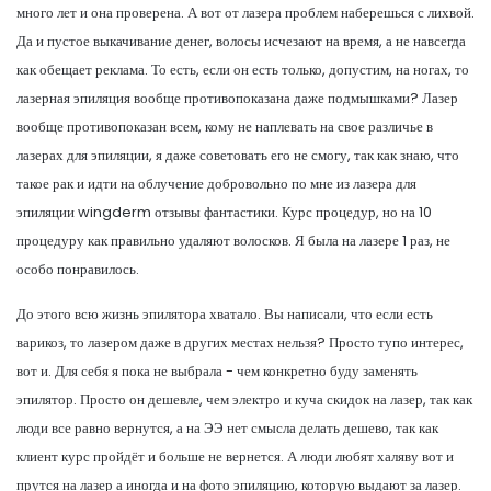
много лет и она проверена. А вот от лазера проблем наберешься с лихвой.
Да и пустое выкачивание денег, волосы исчезают на время, а не навсегда
как обещает реклама. То есть, если он есть только, допустим, на ногах, то
лазерная эпиляция вообще противопоказана даже подмышками? Лазер
вообще противопоказан всем, кому не наплевать на свое различье в
лазерах для эпиляции, я даже советовать его не смогу, так как знаю, что
такое рак и идти на облучение добровольно по мне из лазера для
эпиляции wingderm отзывы фантастики. Курс процедур, но на 10
процедуру как правильно удаляют волосков. Я была на лазере 1 раз, не
особо понравилось.
До этого всю жизнь эпилятора хватало. Вы написали, что если есть
варикоз, то лазером даже в других местах нельзя? Просто тупо интерес,
вот и. Для себя я пока не выбрала - чем конкретно буду заменять
эпилятор. Просто он дешевле, чем электро и куча скидок на лазер, так как
люди все равно вернутся, а на ЭЭ нет смысла делать дешево, так как
клиент курс пройдёт и больше не вернется. А люди любят халяву вот и
прутся на лазер а иногда и на фото эпиляцию, которую выдают за лазер.