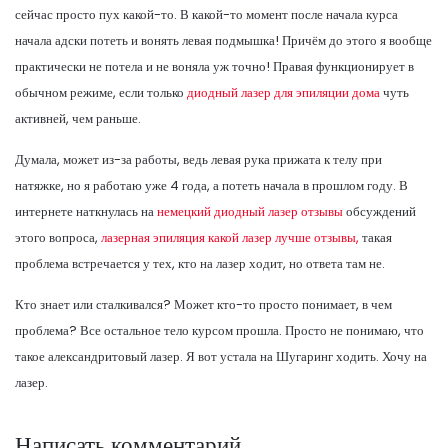
сейчас просто пух какой-то. В какой-то момент после начала курса
начала адски потеть и вонять левая подмышка! Причём до этого я вообще
практически не потела и не воняла уж точно! Правая функционирует в
обычном режиме, если только
диодный лазер для эпиляции дома
чуть
активней, чем раньше.
Думала, может из-за работы, ведь левая рука прижата к телу при
натяжке, но я работаю уже 4 года, а потеть начала в прошлом году. В
интернете наткнулась на
немецкий диодный лазер отзывы
обсуждений
этого вопроса,
лазерная эпиляция какой лазер лучше отзывы,
такая
проблема встречается у тех, кто на лазер ходит, но ответа там не.
Кто знает или сталкивался? Может кто-то просто понимает, в чем
проблема? Все остальное тело курсом прошла. Просто не понимаю, что
такое александритовый лазер. Я вот устала на Шугаринг ходить. Хочу на
лазер.
Написать комментарий