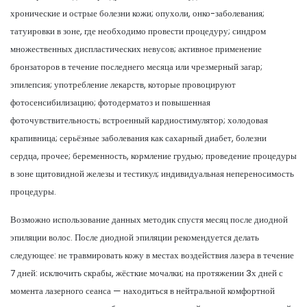
хронические и острые болезни кожи; опухоли, онко-заболевания;
татуировки в зоне, где необходимо провести процедуру; синдром
множественных диспластических невусов; активное применение
бронзаторов в течение последнего месяца или чрезмерный загар;
эпилепсия; употребление лекарств, которые провоцируют
фотосенсибилизацию; фотодерматоз и повышенная
фоточувствительность; встроенный кардиостимулятор; холодовая
крапивница; серьёзные заболевания как сахарный диабет, болезни
сердца, прочее; беременность, кормление грудью; проведение процедуры
в зоне щитовидной железы и тестикул; индивидуальная непереносимость
процедуры.
Возможно использование данных методик спустя месяц после диодной
эпиляции волос. После диодной эпиляции рекомендуется делать
следующее: не травмировать кожу в местах воздействия лазера в течение
7 дней: исключить скрабы, жёсткие мочалки; на протяжении 3х дней с
момента лазерного сеанса — находиться в нейтральной комфортной