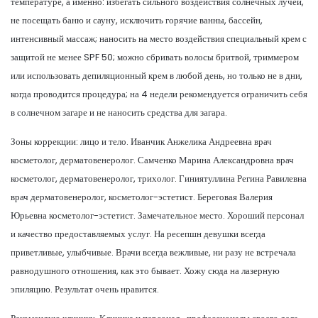
температуре, а именно: избегать сильного воздействия солнечных лучей,
не посещать баню и сауну, исключить горячие ванны, бассейн,
интенсивный массаж; наносить на место воздействия специальный крем с
защитой не менее SPF 50; можно сбривать волосы бритвой, триммером
или использовать депиляционный крем в любой день, но только не в дни,
когда проводится процедура; на 4 недели рекомендуется ограничить себя
в солнечном загаре и не наносить средства для загара.
Зоны коррекции: лицо и тело. Иванчик Анжелика Андреевна врач
косметолог, дерматовенеролог. Самченко Марина Александровна врач
косметолог, дерматовенеролог, трихолог. Гиниятуллина Регина Равилевна
врач дерматовенеролог, косметолог-эстетист. Береговая Валерия
Юрьевна косметолог-эстетист. Замечательное место. Хороший персонал
и качество предоставляемых услуг. На ресепшн девушки всегда
приветливые, улыбчивые. Врачи всегда вежливые, ни разу не встречала
равнодушного отношения, как это бывает. Хожу сюда на лазерную
эпиляцию. Результат очень нравится.