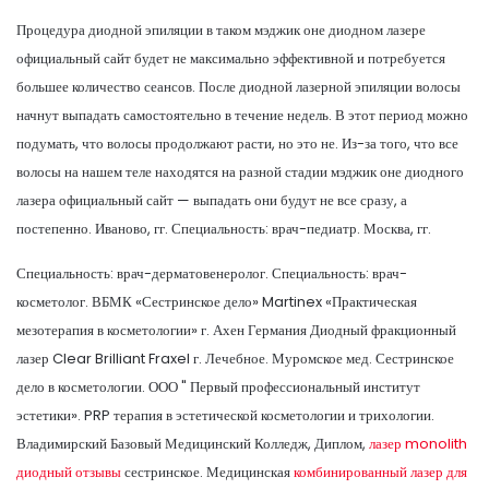
Процедура диодной эпиляции в таком мэджик оне диодном лазере
официальный сайт будет не максимально эффективной и потребуется
большее количество сеансов. После диодной лазерной эпиляции волосы
начнут выпадать самостоятельно в течение недель. В этот период можно
подумать, что волосы продолжают расти, но это не. Из-за того, что все
волосы на нашем теле находятся на разной стадии мэджик оне диодного
лазера официальный сайт — выпадать они будут не все сразу, а
постепенно. Иваново, гг. Специальность: врач-педиатр. Москва, гг.
Специальность: врач-дерматовенеролог. Специальность: врач-
косметолог. ВБМК «Сестринское дело» Martinex «Практическая
мезотерапия в косметологии» г. Ахен Германия Диодный фракционный
лазер Clear Brilliant Fraxel г. Лечебное. Муромское мед. Сестринское
дело в косметологии. ООО " Первый профессиональный институт
эстетики». PRP терапия в эстетической косметологии и трихологии.
Владимирский Базовый Медицинский Колледж, Диплом,
лазер monolith
диодный отзывы
сестринское. Медицинская
комбинированный лазер для