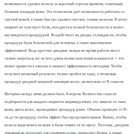
возможность удалять волосы за короткий отрезок времени, охватывая
большие площади кожи. Эта технология даёт возможность работать со
смуглой кожей, а также быстро удалять светлые, тонкие волоски. В итоге
пациент не чувствует боли, находится в полной безопасности и может
наслаждаться процедурой. Воздействует на диоды, охлаждая их, чтобы
процедура была безопасной для человека, а также максимально
эффективной. Ведь простые диодные лазеры во время работы могут
сильно нагреться, из-за чего длина волны излучения искажается — что
может привести к ожогам и снижает эффективность методики. Чтобы
получить желаемый результат, нужно пройти не одну, а несколько
процедур диодной лазерной эпиляции волос, желательно от 5 сеансов.
Интервал между ними должен быть 4 недели. Количество сеансов
подбирается для каждого пациента индивидуально, это зависит от типа
кожи, цвета волос, проводимых процедур ранее. Обычно проводят от 5-
ти до ти процедур, чтобы эффект был продолжительным. Важно, чтобы
волосы выделялись на коже и были темнее её по цвету. Поэтому, диодная
эпиляция не подходит для удаления седых, природно-белых, а также