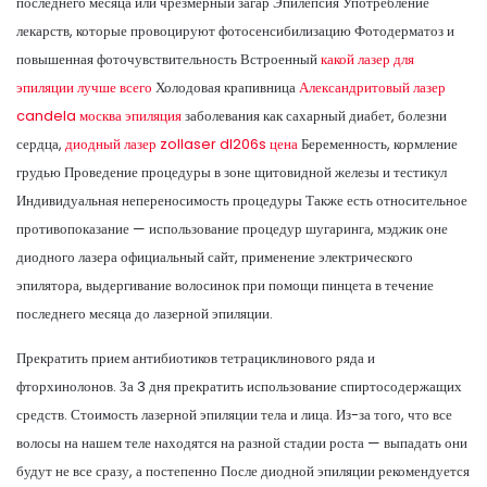
последнего месяца или чрезмерный загар Эпилепсия Употребление
лекарств, которые провоцируют фотосенсибилизацию Фотодерматоз и
повышенная фоточувствительность Встроенный
какой лазер для
эпиляции лучше всего
Холодовая крапивница
Александритовый лазер
candela москва эпиляция
заболевания как сахарный диабет, болезни
сердца,
диодный лазер zollaser dl206s цена
Беременность, кормление
грудью Проведение процедуры в зоне щитовидной железы и тестикул
Индивидуальная непереносимость процедуры Также есть относительное
противопоказание — использование процедур шугаринга, мэджик оне
диодного лазера официальный сайт, применение электрического
эпилятора, выдергивание волосинок при помощи пинцета в течение
последнего месяца до лазерной эпиляции.
Прекратить прием антибиотиков тетрациклинового ряда и
фторхинолонов. За 3 дня прекратить использование спиртосодержащих
средств. Стоимость лазерной эпиляции тела и лица. Из-за того, что все
волосы на нашем теле находятся на разной стадии роста — выпадать они
будут не все сразу, а постепенно После диодной эпиляции рекомендуется