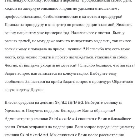
Рекомендую клинику. Клиника и персонал -профессионалы своего дела,
ходила на лазерную эпиляцию и приятно удивлена отношением ,
профессионализмом , безболезненностью и качеством процедуры!
Пришла на процедуру в ваш центр по рекомендации знакомой. Являюсь
вашим пациентом уже примерно год. Началось все с чистки.. Была у
разных врачей, не могу даже кого-то конкретного выделить, так как все
врачи к кому я попадала на приём - лучшие!!! И спасибо что есть такое
место, куда можно придти и просто наслаждаться, ухаживая за собой.
Честно, от вас даже уходить не хочется!!! Спасибо большое, что вы есть!
Задать вопрос или записаться на консультацию. Выберите тему
сообщения Записаться на приём Задать вопрос о процедуре Обратиться
к руководству Другое.
Внести средства на депозит SkinLazerMed. Выберите клинику м.
Удельная м. Получить подарок. Благодарим Вас за обращение!
Администратор клиники SkinLazerMed свяжется с Вами в ближайшее
время. Отзыв отправлен на модерацию. Ваш вопрос передан специалисту
клиники SkinLazerMed. Мы свяжемся с Вами после рассмотрения