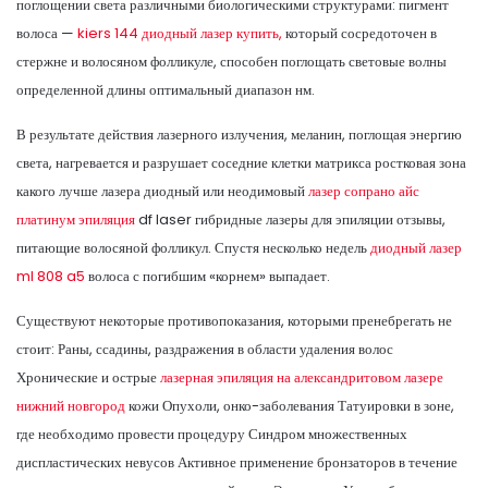
поглощении света различными биологическими структурами: пигмент
волоса —
kiers 144 диодный лазер купить,
который сосредоточен в
стержне и волосяном фолликуле, способен поглощать световые волны
определенной длины оптимальный диапазон нм.
В результате действия лазерного излучения, меланин, поглощая энергию
света, нагревается и разрушает соседние клетки матрикса ростковая зона
какого лучше лазера диодный или неодимовый
лазер сопрано айс
платинум эпиляция
df laser гибридные лазеры для эпиляции отзывы,
питающие волосяной фолликул. Спустя несколько недель
диодный лазер
ml 808 a5
волоса с погибшим «корнем» выпадает.
Существуют некоторые противопоказания, которыми пренебрегать не
стоит: Раны, ссадины, раздражения в области удаления волос
Хронические и острые
лазерная эпиляция на александритовом лазере
нижний новгород
кожи Опухоли, онко-заболевания Татуировки в зоне,
где необходимо провести процедуру Синдром множественных
диспластических невусов Активное применение бронзаторов в течение