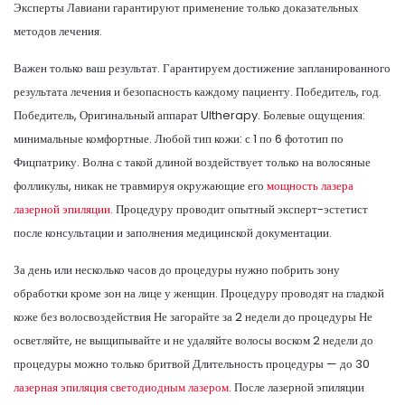
Эксперты Лавиани гарантируют применение только доказательных
методов лечения.
Важен только ваш результат. Гарантируем достижение запланированного
результата лечения и безопасность каждому пациенту. Победитель, год.
Победитель, Оригинальный аппарат Ultherapy. Болевые ощущения:
минимальные комфортные. Любой тип кожи: с 1 по 6 фототип по
Фицпатрику. Волна с такой длиной воздействует только на волосяные
фолликулы, никак не травмируя окружающие его
мощность лазера
лазерной эпиляции.
Процедуру проводит опытный эксперт-эстетист
после консультации и заполнения медицинской документации.
За день или несколько часов до процедуры нужно побрить зону
обработки кроме зон на лице у женщин. Процедуру проводят на гладкой
коже без волосвоздействия Не загорайте за 2 недели до процедуры Не
осветляйте, не выщипывайте и не удаляйте волосы воском 2 недели до
процедуры можно только бритвой Длительность процедуры — до 30
лазерная эпиляция светодиодным лазером.
После лазерной эпиляции