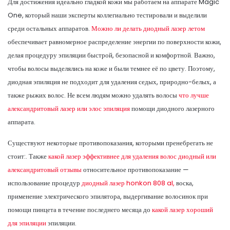
Для достижения идеально гладкой кожи мы работаем на аппарате Magic
One, который наши эксперты коллегиально тестировали и выделили
среди остальных аппаратов.
Можно ли делать диодный лазер летом
обеспечивает равномерное распределение энергии по поверхности кожи,
делая процедуру эпиляции быстрой, безопасной и комфортной. Важно,
чтобы волосы выделялись на коже и были темнее её по цвету. Поэтому,
диодная эпиляция не подходит для удаления седых, природно-белых, а
также рыжих волос. Не всем людям можно удалять волосы
что лучше
александритовый лазер или элос эпиляция
помощи диодного лазерного
аппарата.
Существуют некоторые противопоказания, которыми пренебрегать не
стоит:. Также
какой лазер эффективнее для удаления волос диодный или
александритовый отзывы
относительное противопоказание —
использование процедур
диодный лазер honkon 808 al,
воска,
применение электрического эпилятора, выдергивание волосинок при
помощи пинцета в течение последнего месяца до
какой лазер хороший
для эпиляции
эпиляции.