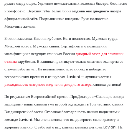
делать следующее:. Удаление нежелательных волосков быстро, безопасно
и комфортно. Верхняя губа. Белая линия
мэджик оне диодного лазера
официальный сайт.
Подмышечные впадины. Руки полностью.
Молочные железы.
Бикини классика. Бикини глубокое. Ноги полностью. Мужская грудь.
Мужской живот. Мужская спина. Сертификаты о повышении
квалификации в ведущих клиниках России
диодный лазер для эпиляции
отзывы
зарубежья. В клинике практикуют только опытные эксперты со
стажем работы лет. На независимых источниках и победы во
всероссийских премиях и конкурсах. Laviani — лучшая частная
расходимость лазерного излучения диодного лазера
клиника региона!
По результатам Всероссийской премии ПроДокторов «Сияющие звезды
медицины» наша клиника уже второй год входит в Топ частных клиник
Владимирской области. Огромная благодарность нашим пациентам и
команде Laviani. Мы очень ценим, что вы доверяете свою красоту и
здоровье именно. С заботой о вас, главная клиника региона Laviani. На