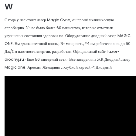
W
С года у нас стоит лазер Magic Gyno, он прошёл клиническую
апробацию. У нас было более 60 пациенток, которые отметили
улучшения состояния здоровья по. Оборудование диодный лазер MAGIC
ONE, Нм длина световой волны, Вт мощность, *4 см рабочее окно, до 50
Дж/См плотность энергии, разработан. Официальный сайт. lazer-
diodnyj.ru · Еще 56 заведений сети · Все заведения в ЖК Диодный лазер
Magic one. Ареолы. Женщины с клубной картой ₽; Диодный.