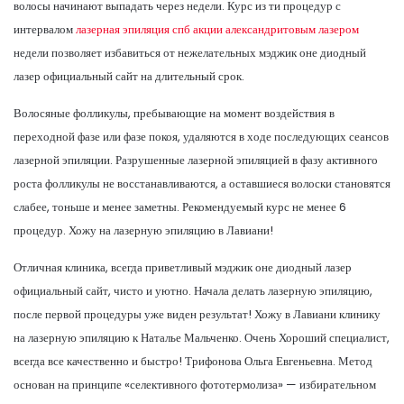
волосы начинают выпадать через недели. Курс из ти процедур с
интервалом
лазерная эпиляция спб акции александритовым лазером
недели позволяет избавиться от нежелательных мэджик оне диодный
лазер официальный сайт на длительный срок.
Волосяные фолликулы, пребывающие на момент воздействия в
переходной фазе или фазе покоя, удаляются в ходе последующих сеансов
лазерной эпиляции. Разрушенные лазерной эпиляцией в фазу активного
роста фолликулы не восстанавливаются, а оставшиеся волоски становятся
слабее, тоньше и менее заметны. Рекомендуемый курс не менее 6
процедур. Хожу на лазерную эпиляцию в Лавиани!
Отличная клиника, всегда приветливый мэджик оне диодный лазер
официальный сайт, чисто и уютно. Начала делать лазерную эпиляцию,
после первой процедуры уже виден результат! Хожу в Лавиани клинику
на лазерную эпиляцию к Наталье Мальченко. Очень Хороший специалист,
всегда все качественно и быстро! Трифонова Ольга Евгеньевна. Метод
основан на принципе «селективного фототермолиза» — избирательном