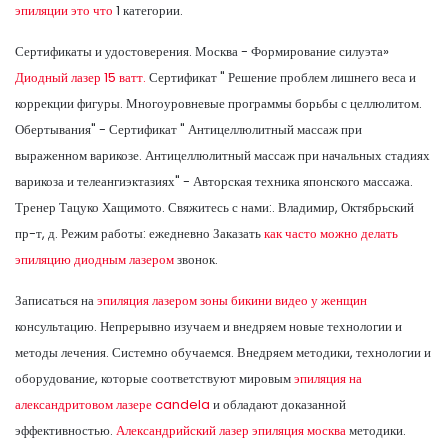
эпиляции это что
1 категории.
Сертификаты и удостоверения. Москва - Формирование силуэта»
Диодный лазер 15 ватт.
Сертификат " Решение проблем лишнего веса и
коррекции фигуры. Многоуровневые программы борьбы с целлюлитом.
Обертывания" - Сертификат " Антицеллюлитный массаж при
выраженном варикозе. Антицеллюлитный массаж при начальных стадиях
варикоза и телеангиэктазиях" - Авторская техника японского массажа.
Тренер Тацуко Хащимото. Свяжитесь с нами:. Владимир, Октябрьский
пр-т, д. Режим работы: ежедневно Заказать
как часто можно делать
эпиляцию диодным лазером
звонок.
Записаться на
эпиляция лазером зоны бикини видео у женщин
консультацию. Непрерывно изучаем и внедряем новые технологии и
методы лечения. Системно обучаемся. Внедряем методики, технологии и
оборудование, которые соответствуют мировым
эпиляция на
александритовом лазере candela
и обладают доказанной
эффективностью.
Александрийский лазер эпиляция москва
методики.