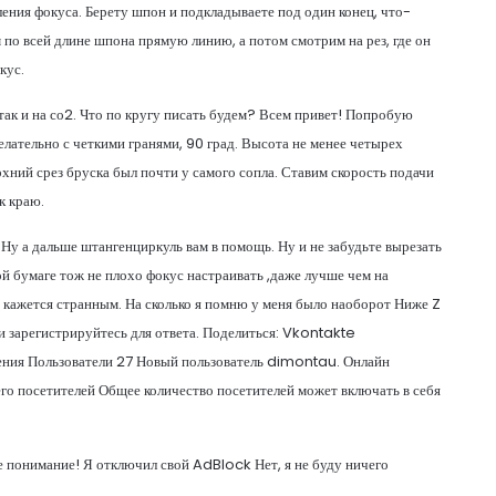
ления фокуса. Берету шпон и подкладываете под один конец, что-
 по всей длине шпона прямую линию, а потом смотрим на рез, где он
кус.
так и на со2. Что по кругу писать будем? Всем привет! Попробую
елательно с четкими гранями, 90 град. Высота не менее четырех
хний срез бруска был почти у самого сопла. Ставим скорость подачи
к краю.
 Ну а дальше штангенциркуль вам в помощь. Ну и не забудьте вырезать
й бумаге тож не плохо фокус настраивать ,даже лучше чем на
не кажется странным. На сколько я помню у меня было наоборот Ниже Z
 зарегистрируйтесь для ответа. Поделиться: Vkontakte
ения Пользователи 27 Новый пользователь dimontau. Онлайн
его посетителей Общее количество посетителей может включать в себя
 понимание! Я отключил свой AdBlock Нет, я не буду ничего