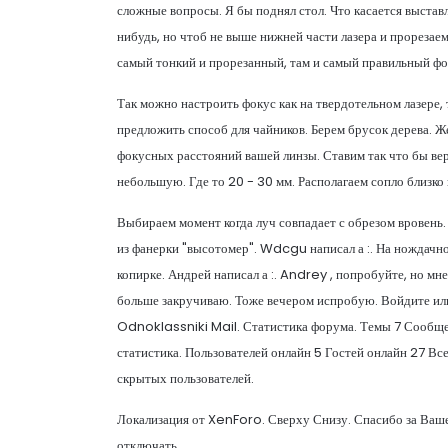
сложные вопросы. Я бы поднял стол. Что касается выстав
нибудь, но чтоб не выше нижней части лазера и прорезаем
самый тонкий и прорезанный, там и самый правильный фо
Так можно настроить фокус как на твердотельном лазере, 
предложить способ для чайников. Берем брусок дерева. Ж
фокусных расстояний вашей линзы. Ставим так что бы вер
небольшую. Где то 20 - 30 мм. Располагаем сопло близко 
Выбираем момент когда луч совпадает с обрезом вровень.
из фанерки "высотомер". Wdcgu написал а :. На нождачно
копирке. Андрей написал а :. Andrey , попробуйте, но м
больше закручиваю. Тоже вечером испробую. Войдите или
Odnoklassniki Mail. Статистика форума. Темы 7 Сообщ
статистика. Пользователей онлайн 5 Гостей онлайн 27 Вс
скрытых пользователей.
Локализация от XenForo. Сверху Снизу. Спасибо за Ваше
отключать.