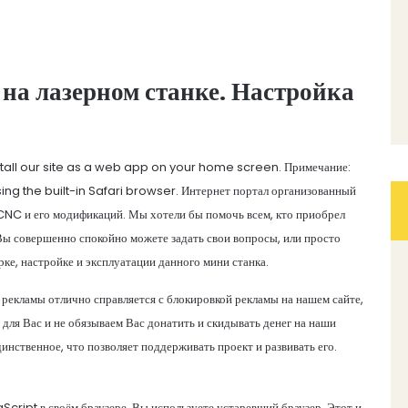
 на лазерном станке. Настройка
stall our site as a web app on your home screen. Примечание:
ing the built-in Safari browser. Интернет портал организованный
 CNC и его модификаций. Мы хотели бы помочь всем, кто приобрел
 Вы совершенно спокойно можете задать свои вопросы, или просто
е, настройке и эксплуатации данного мини станка.
рекламы отлично справляется с блокировкой рекламы на нашем сайте,
для Вас и не обязываем Вас донатить и скидывать денег на наши
инственное, что позволяет поддерживать проект и развивать его.
cript в своём браузере. Вы используете устаревший браузер. Этот и