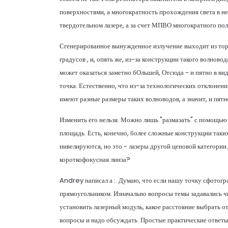
поверхностями, а многократность прохождения света в ней
твердотельном лазере, а за счет МПВО многократного по
Сгенерированное вынужденное излучение выходит из тор
градусов , и, опять же, из-за конструкции такого волнов
может оказаться заметно бОльшей, Отсюда - и пятно в ви
точка. Естественно, что из-за технологических отклонен
имеют разные размеры таких волноводов, а значит, и пятн
Изменить его нельзя. Можно лишь "размазать" с помощь
площадь. Есть, конечно, более сложные конструкции таки
нивелируются, но это - лазеры другой ценовой категори
короткофокусная линза?
Andrey написал а :. Думаю, что если нашу точку сфотогр
прямоугольником. Изначально вопросы темы задавались чис
установить лазерный модуль, какое расстояние выбрать от
вопросы и надо обсуждать. Простые практические ответы