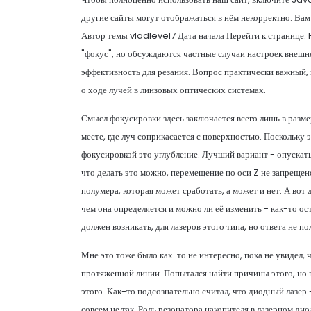
другие сайты могут отображаться в нём некорректно. Вам
Автор темы vladlevel7 Дата начала Перейти к странице. F
"фокус", но обсуждаются частные случаи настроек внеш
эффективность для резания. Вопрос практически важный,
о ходе лучей в линзовых оптических системах.
Смысл фокусировки здесь заключается всего лишь в размер
месте, где луч соприкасается с поверхностью. Поскольку 
фокусировкой это углубление. Лучший вариант - опускать
что делать это можно, перемещение по оси Z не запрещен
полумера, которая может сработать, а может и нет. А во
чем она определяется и можно ли её изменить - как-то ос
должен возникать, для лазеров этого типа, но ответа не по
Мне это тоже было как-то не интересно, пока не увидел,
протяженной линии. Попытался найти причины этого, но п
этого. Как-то подсознательно считал, что диодный лазер -
совсем не так. Роль резонатора накопителя в лазерном д