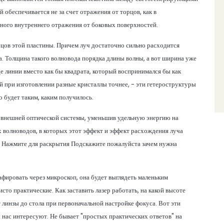
 обеспечивается не за счет отражения от торцов, как в
лного внутреннего отражения от боковых поверхностей.
цов этой пластины. Причем луч достаточно сильно расходится
ода. Толщина такого волновода порядка длины волны, а вот ширина уже
де линии вместо как бы квадрата, который воспринимался бы как
ий при изготовлении разные кристаллы точнее, - эти гетероструктуры
о будет таким, каким получилось.
ю внешней оптической системы, уменьшив удельную энергию на
х волноводов, в которых этот эффект и эффект расхождения луча
и. Нажмите для раскрытия Подскажите пожалуйста зачем нужна
афировать через микроскоп, она будет выглядеть маленьким
то практические. Как заставить лазер работать, на какой высоте
 линзы до стола при первоначальной настройке фокуса. Вот эти
 нас интересуют. Не бывает "простых практических ответов" на