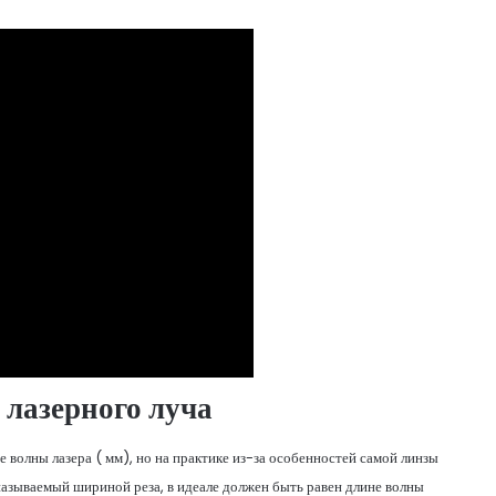
лазерного луча
 волны лазера ( мм), но на практике из-за особенностей самой линзы
называемый шириной реза, в идеале должен быть равен длине волны