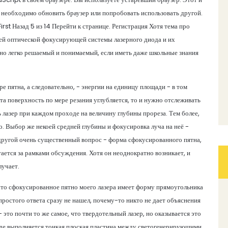
 необходимо обновить браузер или попробовать использовать другой.
irst Назад 5 из 14 Перейти к странице. Регистрация Хотя тема про
ней оптической фокусирующей системы лазерного диода и их
 но легко решаемый и понимаемый, если иметь даже школьные знания
е пятна, а следовательно, - энергии на единицу площади - в том
эта поверхность по мере резания углубляется, то и нужно отслеживать
 лазер при каждом проходе на величину глубины прореза. Тем более,
о. Выбор же некоей средней глубины и фокусировка луча на неё -
т другой очень существенный вопрос - форма сфокусированного пятна,
тается за рамками обсуждения. Хотя он неоднократно возникает, и
лучает.
 что сфокусированное пятно моего лазера имеет форму прямоугольника
ростого ответа сразу не нашел, почему-то никто не дает объяснения
 это почти то же самое, что твердотельный лазер, но оказывается это
иоде выполняется тонкая плоская пластина между светогенерирующими