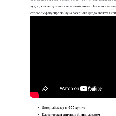
луч, сужая его до очень маленькой точки. Эта точка наз
способом фокусировки луча лазерного диода является испо
Диодный лазер sl 600 купить
Классическая эпиляция бикини лазером