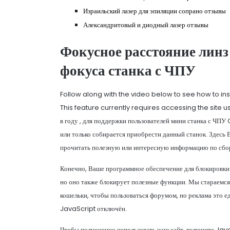
Израильский лазер для эпиляции сопрано отзывы
Александритовый и диодный лазер отзывы
Фокусное расстояние линз
фокуса станка с ЧПУ
Follow along with the video below to see how to in
This feature currently requires accessing the site us
в году , для поддержки пользователей мини станка с ЧПУ
или только собирается приобрести данный станок. Здесь
прочитать полезную или интересную информацию по сборк
Конечно, Ваше программное обеспечение для блокировки 
но оно также блокирует полезные функции. Мы стараемся 
кошельки, чтобы пользоваться форумом, но реклама это ед
JavaScript отключён.
Чтобы полноценно использовать наш сайт, включите JavaS