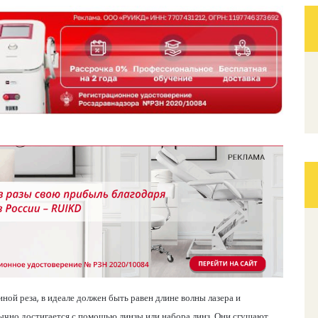
ой реза, в идеале должен быть равен длине волны лазера и
обычно достигается с помощью линзы или набора линз. Они сгущают