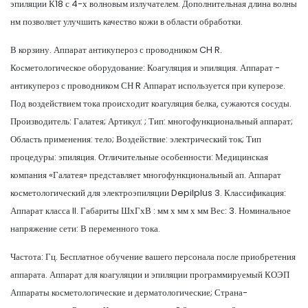
эпиляции К18 с 4-х волновым излучателем. Дополнительная длина волны
нм позволяет улучшить качество кожи в области обработки.
В корзину. Аппарат антикупероз с проводником CH R.
Косметологическое оборудование: Коагуляция и эпиляция. Аппарат -
антикупероз с проводником СН R Аппарат используется при куперозе.
Под воздействием тока происходит коагуляция белка, сужаются сосуды.
Производитель: Галатея; Артикул: ; Тип: многофункциональный аппарат;
Область применения: тело; Воздействие: электрический ток; Тип
процедуры: эпиляция. Отличительные особенности: Медицинская
компания «Галатея» представляет многофункциональный ап. Аппарат
косметологический для электроэпиляции Depilplus 3. Классификация:
Аппарат класса II. Габариты ШхГхВ : мм х мм х мм Вес: 3. Номинальное
напряжение сети: В переменного тока.
Частота: Гц. Бесплатное обучение вашего персонала после приобретения
аппарата. Аппарат для коагуляции и эпиляции программируемый КОЭП
Аппараты косметологические и дерматологические; Страна-