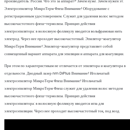
производитель: Россия. Что это за аппарат? Зачем нуже. Зачем нужен эт.
Электроэпилятор МикроТерм Флеш Внимание! Оборудование с
регистрационным удостоверением. Служит для удаления волос методом
высокочастотного флеш-термолиза. Принцип действия
электроэпилятора: в волосяную фолликулу вводится вольфрамовая нить
электрод. Через нее проходит высокочастотный. Эпилятор-коагулятор
МикроТерм Внимание! Эпилятор-коагулятор представляет собой
совмещенный вариант аппарата для эпиляции и аппарата для коагуляции.
При этом по характеристикам не отличается от эпилятора и коагулятора в
отдельности. Диодный лазер nm DiPlus Внимание! Игольчатый
электроэпилятор МикроТерм Флеш Внимание! Игольчатый
электроэпилятор МикроТерм Флеш служит для удаления волос методом
высокочастотного флеш-термолиза. Принцип действия
электроэпилятора: в волосяную фолликулу вводится игла для
электроэпиляции. Через нее проходит высокочастотный ток, под возд.