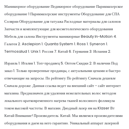
Маникюрное оборудование Педикюрное оборудование Парикмахерское
оборудование 1 Парикмахерские инструменты Оборудование для СПА
Солярии Оборудование для татуажа Расходные материалы для салонов
Запчасти и комплектующие для косметологического оборудования
Мебель для салона Инструменты маникюрные Beauty In-Motion 4.
Галатея 2. Asclepion 1. Quanta System 1. Ross 1. Syneron 1.
Termosalud 1. Unix 1. Россия 7. Китай 6. Германия 3. Испания 2.
Израиль 1. Италия 1. Топ-продавец 5. Оптом Скидки 2. В наличии Под
заказ 1. Только проверенные продавцы, с актуальными ценами и быстро
отвечающие на запросы. По рейтингу По рейтингу Сначала дешевле
Сначала дороже. Данная ссылка ведет на внешний сайт - сайт интернет
магазина. Предназначен для удаления нежелательных волос методом
локального кратковременного нагрева тканей волосяного фолликула
током высокой частоты. В магазин. Диодный лазер нм на Klaser Вт
Китай Внимание! Производитель: Китай. Мы являемся производителями
оборудования и даем на него гарантию. Уникальный аппарат лазерной