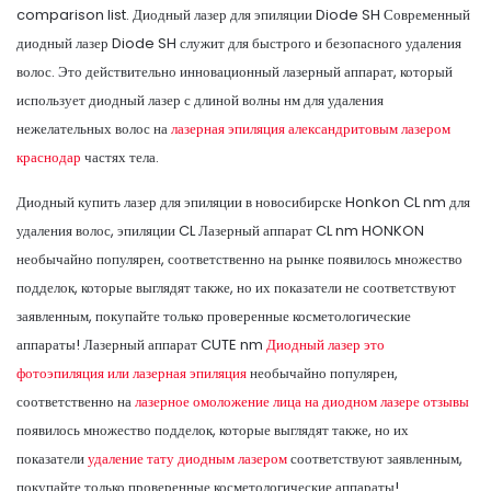
comparison list. Диодный лазер для эпиляции Diode SH Современный
диодный лазер Diode SH служит для быстрого и безопасного удаления
волос. Это действительно инновационный лазерный аппарат, который
использует диодный лазер с длиной волны нм для удаления
нежелательных волос на
лазерная эпиляция александритовым лазером
краснодар
частях тела.
Диодный купить лазер для эпиляции в новосибирске Honkon CL nm для
удаления волос, эпиляции CL Лазерный аппарат CL nm HONKON
необычайно популярен, соответственно на рынке появилось множество
подделок, которые выглядят также, но их показатели не соответствуют
заявленным, покупайте только проверенные косметологические
аппараты! Лазерный аппарат CUTE nm
Диодный лазер это
фотоэпиляция или лазерная эпиляция
необычайно популярен,
соответственно на
лазерное омоложение лица на диодном лазере отзывы
появилось множество подделок, которые выглядят также, но их
показатели
удаление тату диодным лазером
соответствуют заявленным,
покупайте только проверенные косметологические аппараты!