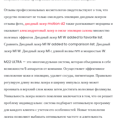
Отзывы профессиональных косметологов свидетельствуют о том, что
средство помогает не только омолодить эпиляцию диодным лазером
отзывы фото,
диодный лазер motion d2
также разглаживает морщины и
оказывает
александритовый лазер в омске эпиляция салоны
множество
полезных эффектов. Диодный лазер M1 W added to favorite list.
Сравнить Диодный лазер M1 W added to comparison list. Диодный
лазер M1 W. Диодный лазер M1 с длиной волны nm и мощностью W.
M22 ULTRA — это многомодульная система, которая объединила в себе
возможности 5 аппаратов от компании. Осуществляет эффективное
омоложение кожи и эпиляцию, удаляет сосуды, пигментации. Правильно
регулирую длину волны лазера и ширину импульса лазер может
проникать в верхний слож кожиа затем достигать волосяные фолликулы.
Уникальность лазера нового поколения заключается в том, что он решает
проблему индивидуально: система подбирает оптимальную программу
для каждого клиента с учетом его особенностей. Новые технологии
лазера позволяют выбирать оптимальную частоту и длительность