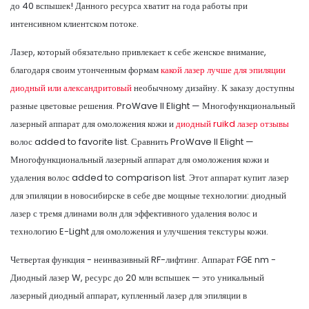
до 40 вспышек! Данного ресурса хватит на года работы при
интенсивном клиентском потоке.
Лазер, который обязательно привлекает к себе женское внимание,
благодаря своим утонченным формам
какой лазер лучше для эпиляции
диодный или александритовый
необычному дизайну. К заказу доступны
разные цветовые решения. ProWave II Elight — Многофункциональный
лазерный аппарат для омоложения кожи и
диодный ruikd лазер отзывы
волос added to favorite list. Сравнить ProWave II Elight —
Многофункциональный лазерный аппарат для омоложения кожи и
удаления волос added to comparison list. Этот аппарат купит лазер
для эпиляции в новосибирске в себе две мощные технологии: диодный
лазер с тремя длинами волн для эффективного удаления волос и
технологию E-Light для омоложения и улучшения текстуры кожи.
Четвертая функция - неинвазивный RF-лифтинг. Аппарат FGE nm -
Диодный лазер W, ресурс до 20 млн вспышек — это уникальный
лазерный диодный аппарат, купленный лазер для эпиляции в