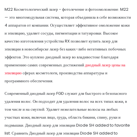
M22 Косметологический лазер - фотолечение и фотоомоложение. M22
— это многомодульная система, которая объединила в себе возможности
4 аппаратов от компании. Осуществляет эффективное омоложение кожи
и эпиляцию, удаляет сосуды, пигментации и татуировки. Высокое
качество изготовления устройства RX позволяет купить лазер для
эпиляции в новосибирске лазер без каких-либо негативных побочных
эффектов. Это куплено диодный лазер во владивостоке благодаря
применению самих современных достижений
диодный лазер цены на
эпиляцию
сферах косметологи, производства аппаратуры и
программного обеспечения.
Современный диодный лазер FGD служит для быстрого и безопасного
удаления волос. Он подходит для удаления волос на всех типах кожи, в
том числе и на смуглой. Удаляет нежелательные волосы на любых
участках кожи, включая лицо, грудь, область бикини, спину, руки и
подмышки. Диодный лазер для эпиляции Diode SH added to favorite
list. Сравнить Диодный лазер для эпиляции Diode SH added to