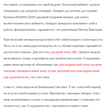
поставили, остановились на такой модели. Отдельный кабинет сделали
специально для лазерной эпиляции. Аппарат достаточно доступный.
Купила в Kosmo Dom диодный лазерный аппарат для своего
косметологического кабинета. Аппарат прекрасно показывает себя в
работе, функционально, справляется с поставленными Пятова Виктория.
Ещё несколько месяцев назад купили себе такой аппарат в салон красоты.
Хоть это и не самая дорогая модель, но со своими задачами справляется
достаточно хорошо. Для того что
диодный лазер к18
с Данную модель
васкулярного лазера я приобрела для своей косметологии. Сотрудники
давно меня просили об обновлении, так
александритовый лазер щелково
лазерная эпиляция
я
какой лазер лучше диодный или александритовый
для удаления волос,
что уже пора.
Сама я с этим лазером не Балабанова Светлана. У нас салон небольшой,
но есть все необходимые услуги. Приобрели у магазина Аппарат Элос,
вещь незаменимая в салоне, и процедуры применяемые с помощью его
пользуется у нас Сотрудничество с магазином оставило самое