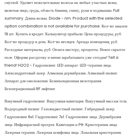
смуглой. Удаляет нежелательные волосы на любых участках кожи,
включая лицо, грудь, область бикини, спину, руки и подмышки. Full
summary. Длина волны. Diode - nm. Product with the selected
option combination is not available for purchase. Кол-во заказов:
19 шт. Купить в кредит. Калькулятор прибыли. Цена процедуры, руб.
Кол-во процедур в день. Кол-во месяцев. Аренда помещения, руб.
Расходные материалы, руб. Оплата мастеру, проценты. Новое скрытое
поле. Оформи рассрочку и начни зарабатывать уже сегодня! Tell a
friend! H2O2 - Гидропилинг. LED аппарат. LED-терапии лица.
Александритовый лазер. Алмазная дермабразия. Алмазный пилинг.
Аппарат для омоложения. Безинъекционная мезотерапия.
Безоперационный RF лифтинг.
Вакумный гидропилинг. Вакуумная кавитация. Вакуумный массаж тела.
Водородный пилинг. Газожидкостный пилинг. Гибридный лазер.
Гидропилинг 6в1. Гидропилинг 7в1. Гидропилинг лица. Дермабразия
лица. Инфракрасный прогрев. Кавитации и РФ. Криотерапии лица.
Лазерная терапия. Лазерная шлифовка лица. Локальная криотерапия.