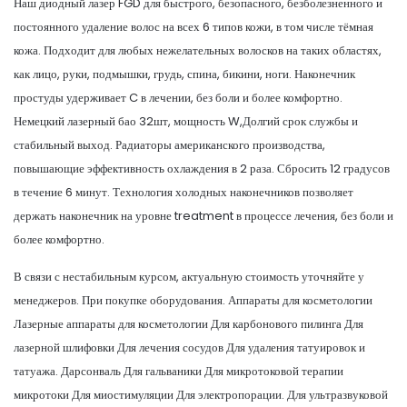
Наш диодный лазер FGD для быстрого, безопасного, безболезненного и
постоянного удаление волос на всех 6 типов кожи, в том числе тёмная
кожа. Подходит для любых нежелательных волосков на таких областях,
как лицо, руки, подмышки, грудь, спина, бикини, ноги. Наконечник
простуды удерживает C в лечении, без боли и более комфортно.
Немецкий лазерный бао 32шт, мощность W,Долгий срок службы и
стабильный выход. Радиаторы американского производства,
повышающие эффективность охлаждения в 2 раза. Сбросить 12 градусов
в течение 6 минут. Технология холодных наконечников позволяет
держать наконечник на уровне treatment в процессе лечения, без боли и
более комфортно.
В связи с нестабильным курсом, актуальную стоимость уточняйте у
менеджеров. При покупке оборудования. Аппараты для косметологии
Лазерные аппараты для косметологии Для карбонового пилинга Для
лазерной шлифовки Для лечения сосудов Для удаления татуировок и
татуажа. Дарсонваль Для гальваники Для микротоковой терапии
микротоки Для миостимуляции Для электропорации. Для ультразвуковой