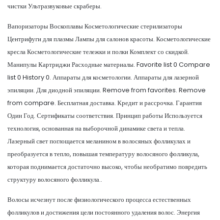
чистки Ультразвуковые скраберы.
Вапоризаторы Воскоплавы Косметологические стерилизаторы
Центрифуги для плазмы Лампы для салонов красоты. Косметологические
кресла Косметологические тележки и полки Комплект со скидкой.
Манипулы Картриджи Расходные материалы. Favorite list 0 Compare
list 0 History 0. Аппараты для косметологии. Аппараты для лазерной
эпиляции. Для диодной эпиляции. Remove from favorites. Remove
from compare. Бесплатная доставка. Кредит и рассрочка. Гарантия
Один Год. Сертификаты соответствия. Принцип работы Используется
технология, основанная на выборочной динамике света и тепла.
Лазерный свет поглощается меланином в волосяных фолликулах и
преобразуется в тепло, повышая температуру волосяного фолликула,
которая поднимается достаточно высоко, чтобы необратимо повредить
структуру волосяного фолликула..
Волосы исчезнут после физиологического процесса естественных
фолликулов и достижения цели постоянного удаления волос. Энергия