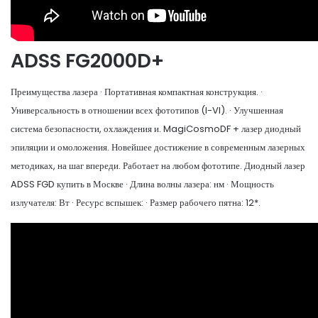
ADSS FG2000D+
Преимущества лазера · Портативная компактная конструкция. ·
Универсальность в отношении всех фототипов (I-VI). · Улучшенная
система безопасности, охлаждения и. MagiCosmoDF + лазер диодный
эпиляции и омоложения. Новейшее достижение в современным лазерных
методиках, на шаг впереди. Работает на любом фототипе. Диодный лазер
ADSS FGD купить в Москве · Длина волны лазера: нм · Мощность
излучателя: Вт · Ресурс вспышек: · Размер рабочего пятна: 12*.