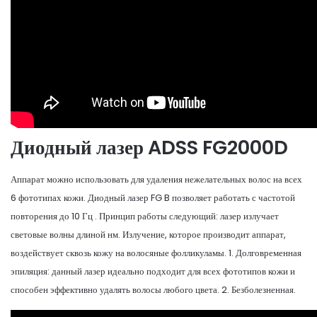
Диодный лазер ADSS FG2000D
Аппарат можно использовать для удаления нежелательных волос на всех
6 фототипах кожи. Диодный лазер FG B позволяет работать с частотой
повторения до 10 Гц . Принцип работы следующий: лазер излучает
световые волны длиной нм. Излучение, которое производит аппарат,
воздействует сквозь кожу на волосяные фолликуламы. 1. Долговременная
эпиляция: данный лазер идеально подходит для всех фототипов кожи и
способен эффективно удалять волосы любого цвета. 2. Безболезненная.