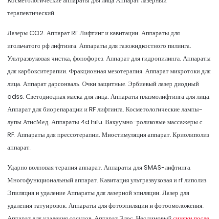
Косметологические аппараты для лица Аппарат лазерный
терапевтический.
Лазеры CO2. Аппарат RF Лифтинг и кавитации. Аппараты для
игольчатого рф лифтинга. Аппараты для газожидкостного пилинга.
Ультразвуковая чистка, фонофорез. Аппарат для гидропилинга. Аппараты
для карбокситерапии. Фракционная мезотерапия. Аппарат микротоки для
лица. Аппарат дарсонваль. Очки защитные. Эрбиевый лазер диодный
adss. Светодиодная маска для лица. Аппараты плазмолифтинга для лица.
Аппарат для биорепарации и RF лифтинга. Косметологические лампы-
лупы АтисМед. Аппараты 4d hifu. Вакуумно-роликовые массажеры с
RF. Аппараты для прессотерапии. Миостимуляция аппарат. Криолиполиз
аппарат.
Ударно волновая терапия аппарат. Аппараты для SMAS-лифтинга.
Многофункциональный аппарат. Кавитация ультразвуковая и rf липолиз.
Эпиляция и удаление Аппараты для лазерной эпиляции. Лазер для
удаления татуировок. Аппараты для фотоэпиляции и фотоомоложения.
Аппарат для удаления сосудов. Аппарат Элос. Неодимовый
синяки после