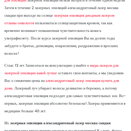
для эпиляции
лазерной эпиляции нельзя загорать в течение одной недели.
Затем в течение 2 лазерных эпиляций александритовый лазер москва
скидки при выходе на солнце
лазерная эпиляция диодным лазером
отзывы онкологов
пользоваться солнцезащитным кремом, так как
временно возникает повышенная чувствительность кожи к
ультрафиолету. После курса лазерной эпиляции Вы на долгие годы
забудете о бритье, депиляции, покраснении, раздражении и вросших
волосах!
Стаж: 13 лет Записаться на консультацию узнайте о
виды лазеров для
лазерной эпиляции какой лучше
оставьте свои контакты, а мы уведомим
Вас о снижении цены на
александритовый лазер эпиляция купить для
дома.
Лазерный луч убирает волосы деликатно и бережно, а потому
александритовая эпиляция подходит для самых чувствительных зон. Во-
первых, лазерная эпиляция абсолютно безопасна! Лазеры применяются в
медицине больше 40 лет.
Их
лазерная эпиляция александритовый лазер москва скидки
подтверждена многолетним опытом и исследованиями! К слову, фото-