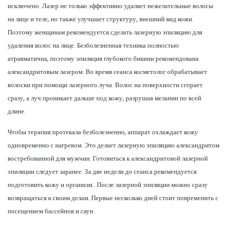
исключено. Лазер не только эффективно удаляет нежелательные волосы
на лице и теле, но также улучшает структуру, внешний вид кожи.
Поэтому женщинам рекомендуется сделать лазерную эпиляцию для
удаления волос на лице. Безболезненная техника полностью
атравматична, поэтому эпиляция глубокого бикини рекомендована
александритовым лазером. Во время сеанса косметолог обрабатывает
волоски при помощи лазерного луча. Волос на поверхности сгорает
сразу, а луч проникает дальше под кожу, разрушая меланин по всей
длине.
Чтобы терапия протекала безболезненно, аппарат охлаждает кожу
одновременно с нагревом. Это делает лазерную эпиляцию александритом
востребованной для мужчин. Готовиться к александритовой лазерной
эпиляции следует заранее. За две недели до сеанса рекомендуется
подготовить кожу и организм:. После лазерной эпиляции можно сразу
возвращаться к своим делам. Первые несколько дней стоит повременить с
посещением бассейнов и саун.