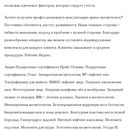
несколько ключевых факторов, которые следует учесть.
Хотите получить профессиональную консультацию врача-косметолога?
Постоянно обучаются, растут, развиваются. Наши сильные стороны -
гибкость мышления, подход к проблеме с нужной стороны. Благодаря
разнообразию аппаратов, мы можем составлять индивидуальные
комплексы для каждого клиента. Клиенты заказывают в среднем
процедуры. Рейтинг Яндекс:.
Акции Подарочные сертификаты Прайс Отзывы. Подарочные
сертификаты. О нас. Аппаратная косметология. RF-лифтинг глаз.
Ультраформер для живота. SMAS-лифтинг лица. Лазерное омоложение
шеи. Фототерапия лица. Лазерная шлифовка лба и межбровья. Лазерный
пилинг от морщин. BBL - лечение розацеа. Лаеннек в косметологии.
Инъекционная косметология. Безоперационная коррекция носа ботоксом.
Биоревитализация шеи и зоны декольте. Контурная пластика носослезной
борозды. Гипергидроз ладоней. Нитевой лифтинг влагалища. Мезонити
под глаза. Мезонити для груди. Эстетическая косметология. Уходы IS