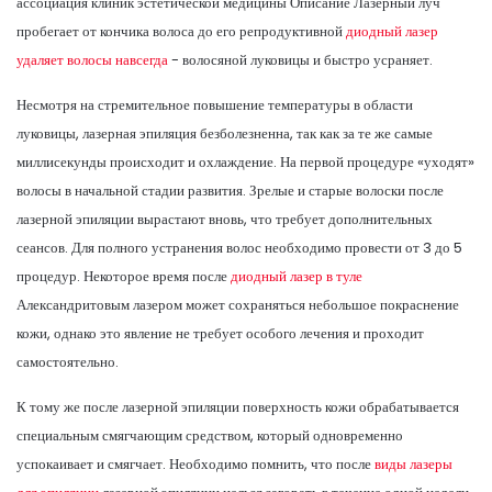
ассоциация клиник эстетической медицины Описание Лазерный луч
пробегает от кончика волоса до его репродуктивной
диодный лазер
удаляет волосы навсегда
- волосяной луковицы и быстро усраняет.
Несмотря на стремительное повышение температуры в области
луковицы, лазерная эпиляция безболезненна, так как за те же самые
миллисекунды происходит и охлаждение. На первой процедуре «уходят»
волосы в начальной стадии развития. Зрелые и старые волоски после
лазерной эпиляции вырастают вновь, что требует дополнительных
сеансов. Для полного устранения волос необходимо провести от 3 до 5
процедур. Некоторое время после
диодный лазер в туле
Александритовым лазером может сохраняться небольшое покраснение
кожи, однако это явление не требует особого лечения и проходит
самостоятельно.
К тому же после лазерной эпиляции поверхность кожи обрабатывается
специальным смягчающим средством, который одновременно
успокаивает и смягчает. Необходимо помнить, что после
виды лазеры