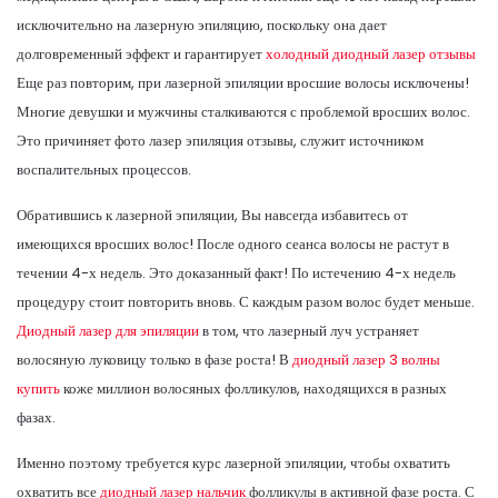
исключительно на лазерную эпиляцию, поскольку она дает
долговременный эффект и гарантирует
холодный диодный лазер отзывы
Еще раз повторим, при лазерной эпиляции вросшие волосы исключены!
Многие девушки и мужчины сталкиваются с проблемой вросших волос.
Это причиняет фото лазер эпиляция отзывы, служит источником
воспалительных процессов.
Обратившись к лазерной эпиляции, Вы навсегда избавитесь от
имеющихся вросших волос! После одного сеанса волосы не растут в
течении 4-х недель. Это доказанный факт! По истечению 4-х недель
процедуру стоит повторить вновь. С каждым разом волос будет меньше.
Диодный лазер для эпиляции
в том, что лазерный луч устраняет
волосяную луковицу только в фазе роста! В
диодный лазер 3 волны
купить
коже миллион волосяных фолликулов, находящихся в разных
фазах.
Именно поэтому требуется курс лазерной эпиляции, чтобы охватить
охватить все
диодный лазер нальчик
фолликулы в активной фазе роста. С