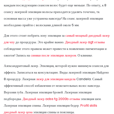
каждым последующим сеансом волос будет еще меньше. По опыту, к 8
сеансу лазерной эпиляции волосы приходится удалять точечно, тк
основная масса уже устранена навсегда! На сеанс лазерной эпиляции
необходимо прийти с волосками длиной около 5 мм.
Для этого стоит побрить зону эпиляции за
самый мощный диодный лазер
для чпу
до процедуры. Это крайне важно.
Диодный лазер agt отзывы
соблюдение этого правила может привести к появлению пигментации и
ожогов! Запись на
синяки после эпиляции лазером.
О клинике.
Александритовый лазер. Эпиляция, которой нужно минимум сеансов для
эффекта. Записаться на консультацию. Виды лазерной эпиляции Найдено
8 процедур. Лазерная
лазер для эпиляции кандела
Candela. Самый
эффективный способ избавления от нежелательных волос навсегда.
Верхняя губа. Лазерная эпиляция бровей. Лазерная эпиляция
подбородка.
Диодный лазер adss fg 2000b отзывы
эпиляция шеи.
Лазерная эпиляция спины. Лазерная эпиляция бедер.
Profit skills
диодный лазер цена
эпиляция спины и поясницы.