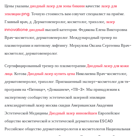
Цены указаны
диодный лазер для зоны бикини
качестве
лазер для
эпиляции png.
Точную стоимость вам озвучит специалист на приёме.
Главный врач, д. Дерматовенеролог, косметолог, трихолог,
лазер
innovatione диодный
высшей категории. Федякова Елена Викторовна
Врач-косметолог, дерматовенеролог. Международный тренер по
плазмотерапии и нитевому лифтингу. Меркулова Оксана Сергеевна Врач-
косметолог, дерматовенеролог.
Сертифицированный тренер по плазмотерапии
Диодный лазер для кожи
лица.
Котова
Диодный лазер купить цена
Николаевна Врач-косметолог,
дерматовенеролог, трихолог. Приглашенный эксперт-косметолог для тв-
программ на «Пятнице», «Домашнем», «ТВ-3». Мы принадлежим к
экспертному сообществу эстетической лазерной эпиляции
александритовый лазер москва скидки Американская Академия
Эстетической Медицины
Диодный лазер инновейшен
Европейское
общество косметической и эстетической дерматологии ESCAD
Российское общество дерматовенерологов и косметологов Национальная