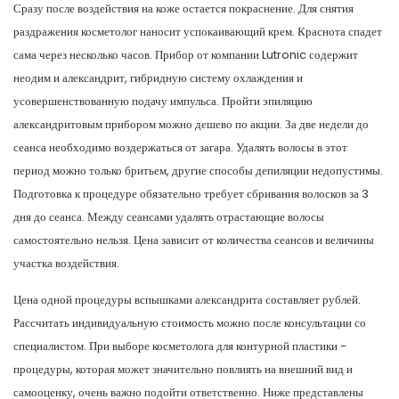
Сразу после воздействия на коже остается покраснение. Для снятия
раздражения косметолог наносит успокаивающий крем. Краснота спадет
сама через несколько часов. Прибор от компании Lutronic содержит
неодим и александрит, гибридную систему охлаждения и
усовершенствованную подачу импульса. Пройти эпиляцию
александритовым прибором можно дешево по акции. За две недели до
сеанса необходимо воздержаться от загара. Удалять волосы в этот
период можно только бритьем, другие способы депиляции недопустимы.
Подготовка к процедуре обязательно требует сбривания волосков за 3
дня до сеанса. Между сеансами удалять отрастающие волосы
самостоятельно нельзя. Цена зависит от количества сеансов и величины
участка воздействия.
Цена одной процедуры вспышками александрита составляет рублей.
Рассчитать индивидуальную стоимость можно после консультации со
специалистом. При выборе косметолога для контурной пластики -
процедуры, которая может значительно повлиять на внешний вид и
самооценку, очень важно подойти ответственно. Ниже представлены