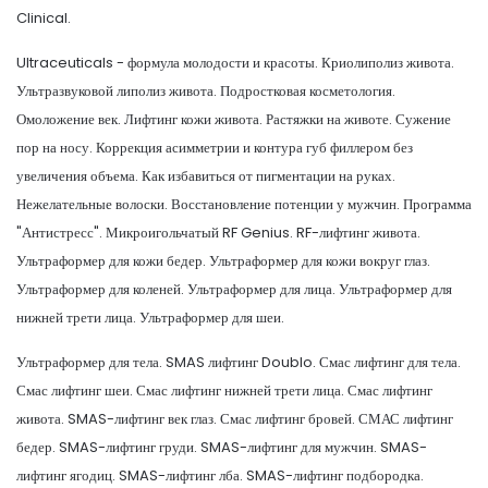
Clinical.
Ultraceuticals - формула молодости и красоты. Криолиполиз живота.
Ультразвуковой липолиз живота. Подростковая косметология.
Омоложение век. Лифтинг кожи живота. Растяжки на животе. Сужение
пор на носу. Коррекция асимметрии и контура губ филлером без
увеличения объема. Как избавиться от пигментации на руках.
Нежелательные волоски. Восстановление потенции у мужчин. Программа
"Антистресс". Микроигольчатый RF Genius. RF-лифтинг живота.
Ультраформер для кожи бедер. Ультраформер для кожи вокруг глаз.
Ультраформер для коленей. Ультраформер для лица. Ультраформер для
нижней трети лица. Ультраформер для шеи.
Ультраформер для тела. SMAS лифтинг Doublo. Смас лифтинг для тела.
Смас лифтинг шеи. Смас лифтинг нижней трети лица. Смас лифтинг
живота. SMAS-лифтинг век глаз. Смас лифтинг бровей. СМАС лифтинг
бедер. SMAS-лифтинг груди. SMAS-лифтинг для мужчин. SMAS-
лифтинг ягодиц. SMAS-лифтинг лба. SMAS-лифтинг подбородка.