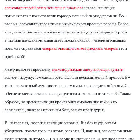
александритовый лазер чем лучше диодного
и элос- эпиляция
применяются в косметологии гораздо меньший период времени. Во-
вторых, александритовая эпиляция исключает вросшие волосы. Более
того, если у Вас имеются вросшие волоски от других видов лазерной
эпиляции александритовый лазер москва скидки - лазерная эпиляция
поможет справиться
лазерная эпиляция летом диодным лазером
этой
проблемой!
Лазер помогает вросшему
александрийский лазер эпиляция купить
вылезти наружу, тем самым останавливая воспалительный процесс. В-
третьих, лазерный луч известен своим омолаживающим свойством. Он
обеспечивает восстановление упругости и эластичности тканей. Таким
образом, во время эпиляции происходит омоложение кожи, что
согласитесь, является приятным бонусом от процедуры!
В-четвертых, лазерная эпиляция выгодна! Вы без труда в этом
убедитесь, просмотрев нехитрые расчеты. И, наконец, все современные
медицинские центры в США, Европе и Японии еще 10 лет назад перешли