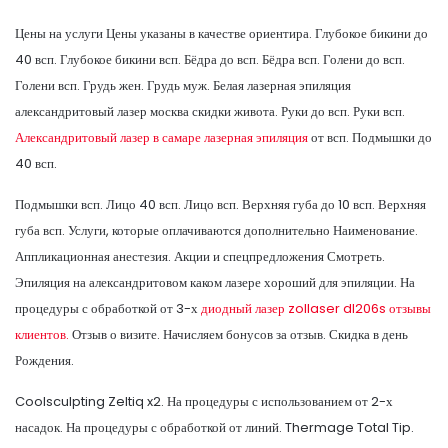
Цены на услуги Цены указаны в качестве ориентира. Глубокое бикини до
40 всп. Глубокое бикини всп. Бёдра до всп. Бёдра всп. Голени до всп.
Голени всп. Грудь жен. Грудь муж. Белая лазерная эпиляция
александритовый лазер москва скидки живота. Руки до всп. Руки всп.
Александритовый лазер в самаре лазерная эпиляция
от всп. Подмышки до
40 всп.
Подмышки всп. Лицо 40 всп. Лицо всп. Верхняя губа до 10 всп. Верхняя
губа всп. Услуги, которые оплачиваются дополнительно Наименование.
Аппликационная анестезия. Акции и спецпредложения Смотреть.
Эпиляция на александритовом каком лазере хороший для эпиляции. На
процедуры с обработкой от 3-х
диодный лазер zollaser dl206s отзывы
клиентов.
Отзыв о визите. Начисляем бонусов за отзыв. Скидка в день
Рождения.
Coolsculpting Zeltiq x2. На процедуры с использованием от 2-х
насадок. На процедуры с обработкой от линий. Thermage Total Tip.