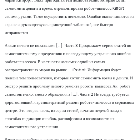
марки Китфорт. Текст пригодятся тем пользователям, которые хотят
сэкономить деньги и время, отремонтировав робот-пылесос Kitfort
своими руками. Такое осуществить несложно. Ошибки высвечиваются на
экране и руководствуясь приведенной табличкой, все быстро
исправляется.
А если нечего не показывает […]. Часть 3 Продолжаем серию статей по
самостоятельному определению и последующему устранению ошибок
робота-пылесоса. В частности коснемся одной из самых
распространенных марок на рынке — iRobot. Информация будет
полезна тем пользователям, которые хотят сэкономить время и деньги. И
быстро решить проблему легкого ремонта робота-пылесоса Ай-робот
самостоятельно, вместо обращения в […]. Часть 2 Не всегда требуется
дорогостоящий и времязатратный ремонт робота-пылесоса в сервисном
центре. Это вторая часть, из серии статей, начатая неделей назад о
способах индикации ошибок, расшифровки и возможности их
самостоятельного устранения.
Часто такие действия позволят значительно сэкономить ваше время,