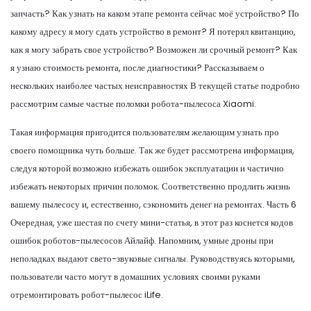
запчасть? Как узнать на каком этапе ремонта сейчас моё устройство? По
какому адресу я могу сдать устройство в ремонт? Я потерял квитанцию,
как я могу забрать свое устройство? Возможен ли срочный ремонт? Как
я узнаю стоимость ремонта, после диагностики? Рассказываем о
нескольких наиболее частых неисправностях В текущей статье подробно
рассмотрим самые частые поломки робота-пылесоса Xiaomi.
Такая информация пригодится пользователям желающим узнать про
своего помощника чуть больше. Так же будет рассмотрена информация,
следуя которой возможно избежать ошибок эксплуатации и частично
избежать некоторых причин поломок. Соответственно продлить жизнь
вашему пылесосу и, естественно, сэкономить денег на ремонтах. Часть 6
Очередная, уже шестая по счету мини-статья, в этот раз коснется кодов
ошибок роботов-пылесосов Айлайф. Напомним, умные дроны при
неполадках выдают свето-звуковые сигналы. Руководствуясь которыми,
пользователи часто могут в домашних условиях своими руками
отремонтировать робот-пылесос iLife.