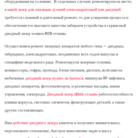
оборудования на условиях:. В отдельных случаях ремонтируем на месте,
а
какой лазер для эпиляции лучший александритовый или диодный
требуется сложный и длительный ремонт, то для ускорения процесса и
обеспечения его высокого качества забираем устройства в сервисный
диодный лазер хонкон 808 отзывы.
Осуществляем ремонт лазерных аппаратов любого типа — диодных,
гибридных, александритовых, неодимовых всех годов выпуска и
специфики модельного ряда. Ремонтируем лазерные головки,
компрессоры, гофры, провода, блоки питания, дисплеи, колесики на
мобильных
диодный лазер нужно ли бриться,
манипулы RF лифтинга,
диодных аппаратов, фотоэпиляторов, и различные насадки, шины
управления, электроды.
Диодный лазер dilas отзывы
работоспособность
клавиш корпуса, световых элементов, фильтрующих деталей, а также
других составляющих.
Нам
действие диодного лазера
клиенты и получают внимательное,
персональное отношение, быстрое выполнение задач и массу