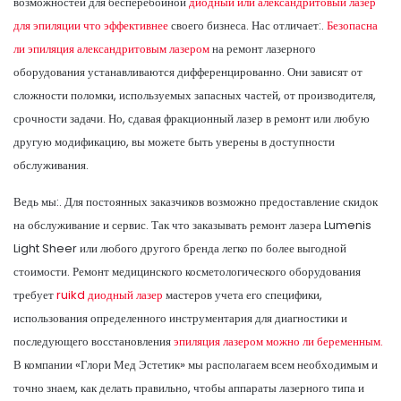
возможностей для бесперебойной
диодный или александритовый лазер
для эпиляции что эффективнее
своего бизнеса. Нас отличает:.
Безопасна
ли эпиляция александритовым лазером
на ремонт лазерного
оборудования устанавливаются дифференцированно. Они зависят от
сложности поломки, используемых запасных частей, от производителя,
срочности задачи. Но, сдавая фракционный лазер в ремонт или любую
другую модификацию, вы можете быть уверены в доступности
обслуживания.
Ведь мы:. Для постоянных заказчиков возможно предоставление скидок
на обслуживание и сервис. Так что заказывать ремонт лазера Lumenis
Light Sheer или любого другого бренда легко по более выгодной
стоимости. Ремонт медицинского косметологического оборудования
требует
ruikd диодный лазер
мастеров учета его специфики,
использования определенного инструментария для диагностики и
последующего восстановления
эпиляция лазером можно ли беременным.
В компании «Глори Мед Эстетик» мы располагаем всем необходимым и
точно знаем, как делать правильно, чтобы аппараты лазерного типа и