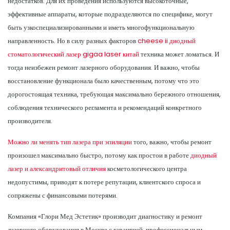
недостатков. Для их проведения используются высокоточные,
эффективные аппараты, которые подразделяются по специфике, могут
быть узкоспециализированными и иметь многофункциональную
направленность. Но в силу разных факторов
cheese ii диодный
стоматологический лазер gigaa laser китай
техника может ломаться. И
тогда неизбежен ремонт лазерного оборудования. И важно, чтобы
восстановление функционала было качественным, потому что это
дорогостоящая техника, требующая максимально бережного отношения,
соблюдения технического регламента и рекомендаций конкретного
производителя.
Можно ли менять тип лазера при эпиляции
того, важно, чтобы ремонт
произошел максимально быстро, потому как простои в работе
диодный
лазер и александритовый отличия
косметологического центра
недопустимы, приводят к потере репутации, клиентского спроса и
сопряжены с финансовыми потерями.
Компания «Глори Мед Эстетик» производит диагностику и ремонт
лазерного оборудования в Москве с гарантией, профессиональным