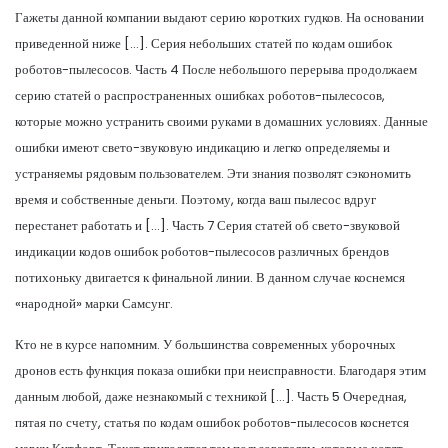
Гажеты данной компании выдают серию коротких гудков. На основании
приведенной ниже […]. Серия небольших статей по кодам ошибок
роботов-пылесосов. Часть 4 После небольшого перерыва продолжаем
серию статей о распространенных ошибках роботов-пылесосов,
которые можно устранить своими руками в домашних условиях. Данные
ошибки имеют свето-звуковую индикацию и легко определяемы и
устраняемы рядовым пользователем. Эти знания позволят сэкономить
время и собственные деньги. Поэтому, когда ваш пылесос вдруг
перестанет работать и […]. Часть 7 Серия статей об свето-звуковой
индикации кодов ошибок роботов-пылесосов различных брендов
потихоньку двигается к финальной линии. В данном случае коснемся
«народной» марки Самсунг.
Кто не в курсе напомним. У большинства современных уборочных
дронов есть функция показа ошибки при неисправности. Благодаря этим
данным любой, даже незнакомый с техникой […]. Часть 5 Очередная,
пятая по счету, статья по кодам ошибок роботов-пылесосов коснется