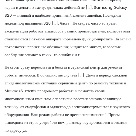
нервы и деньги. Замечу, для таких действий не […]. Samsung Galaxy
S20 — главный и наиболее привычный элемент линейки. Последняя
модель под названием S20 […]. Часть 1 Не секрет, часто во время
эксплуатации роботов-пылесосов разных производителей, пользователи
сталкиваются с отказом аппарата нормально функционировать. На экране
появляются непонятные обозначения, индикатор мигает, голосовые
сообщения вещают о каких-то ошибках и т.
Не стоит сразу переживать и бежать в сервисный центр для ремонта
робота-пылесоса. В большинстве случаев […]. Даже в период сложной
эпидемиологической ситуации сервисный центр по ремонту техники в
Минске «S-mart» продолжает работать и помогать своим
многочисленным клиентам, оперативно восстанавливаяв различную
технику: от смартфонов и гаджетов до электроинструментов и звукового
оборудования. Наш режим работы не претерпел изменений. Прием
вышедших из строя устройств по-прежнему осуществляется в столице
по адресу ул.