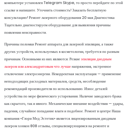
компьютере установлен Telegram Skype, то просто перейдите по этой
ссылке и напишите. Уточнить стоимость! Заказать бесплатную
консультацию! Ремонт лазерного оборудования 20 мая Диагностика
Тщательно диагностируем оборудование для выявления причины
появления неисправности.
Причины поломки Ремонт аппарата для лазерной эпиляции, а также
других устройств, используемых в косметологии, требуется по разным
причинам. Основными из них являются: Резкие
эпиляция диодным
лазером или александритовым что лучше
напряжения, экстренное
отключение электроэнергии. Некорректная эксплуатация — применение
неподходящих расходных материалов, средств, несоблюдение
рекомендаций производителя по использованию. Износ деталей
устройства по мере физического устаревания. Наличие заводского брака
как скрытого, так и явного. Механические внешние воздействия — удары,
падения, случайное попадание влаги и подобное. Ремонт в центре Наша
компания «Глори Мед Эстетик» является лицензированным диодным
лазером хонкон 808 отзывы, специализирующимся на ремонте и