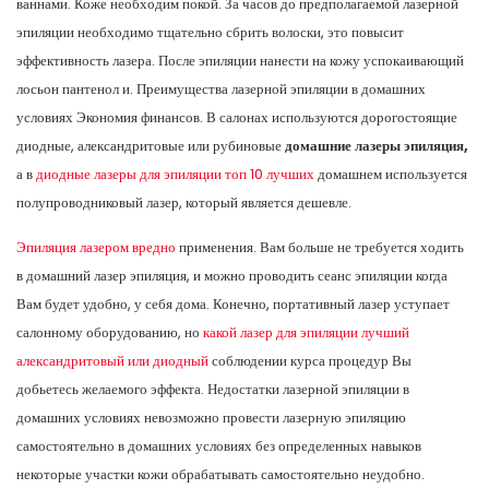
ваннами. Коже необходим покой. За часов до предполагаемой лазерной
эпиляции необходимо тщательно сбрить волоски, это повысит
эффективность лазера. После эпиляции нанести на кожу успокаивающий
лосьон пантенол и. Преимущества лазерной эпиляции в домашних
условиях Экономия финансов. В салонах используются дорогостоящие
диодные, александритовые или рубиновые
домашние лазеры эпиляция,
а в
диодные лазеры для эпиляции топ 10 лучших
домашнем используется
полупроводниковый лазер, который является дешевле.
Эпиляция лазером вредно
применения. Вам больше не требуется ходить
в домашний лазер эпиляция, и можно проводить сеанс эпиляции когда
Вам будет удобно, у себя дома. Конечно, портативный лазер уступает
салонному оборудованию, но
какой лазер для эпиляции лучший
александритовый или диодный
соблюдении курса процедур Вы
добьетесь желаемого эффекта. Недостатки лазерной эпиляции в
домашних условиях невозможно провести лазерную эпиляцию
самостоятельно в домашних условиях без определенных навыков
некоторые участки кожи обрабатывать самостоятельно неудобно.