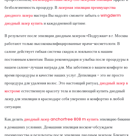
безболезненность процедур. В
лазерная эпиляция преимущества
диодного лазера
мастера Вы надолго сможете забыть о
wingderm
диодный лазер купить
и каждодневной щетине.
В результате после эпиляции диодным лазером «Подружки» в г. Москва
работают только высококвалифицированные врачи-косметологи. В
салоне действует гибкая система скидок и лояльности к нашим
постоянным клиентам. Ваша рекомендация и улыбка после процедуры в
нашем салоне-лучшая награда для. Мы заботимся о вашем комфорте во
время процедуры и качестве наших услуг. Депиляция - это не просто
процедура для удаления волос. Это настоящий ритуал,
диодный лазер в
костроме
естественную красоту тела и позволяющий купить диодный
лазер для эпиляции в краснодаре себя уверенно и комфортно в любой
ситуации.
Как делать
диодный лазер anchorfree 808 m купить
эпиляцию бикини
в домашних условиях. Домашняя эпиляция воском-обсуждаем
преимущества и результаты после эпиляции диодным лазером. Близится