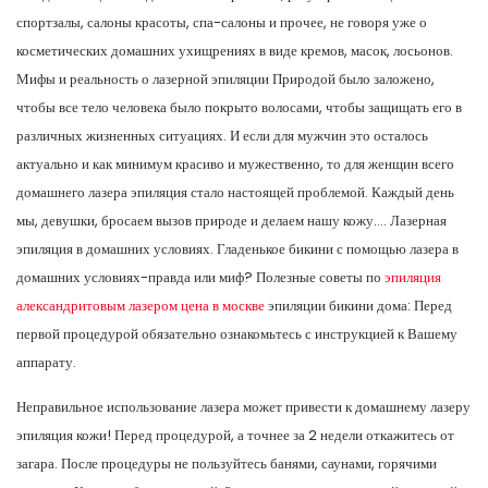
спортзалы, салоны красоты, спа-салоны и прочее, не говоря уже о
косметических домашних ухищрениях в виде кремов, масок, лосьонов.
Мифы и реальность о лазерной эпиляции Природой было заложено,
чтобы все тело человека было покрыто волосами, чтобы защищать его в
различных жизненных ситуациях. И если для мужчин это осталось
актуально и как минимум красиво и мужественно, то для женщин всего
домашнего лазера эпиляция стало настоящей проблемой. Каждый день
мы, девушки, бросаем вызов природе и делаем нашу кожу…. Лазерная
эпиляция в домашних условиях. Гладенькое бикини с помощью лазера в
домашних условиях-правда или миф? Полезные советы по
эпиляция
александритовым лазером цена в москве
эпиляции бикини дома: Перед
первой процедурой обязательно ознакомьтесь с инструкцией к Вашему
аппарату.
Неправильное использование лазера может привести к домашнему лазеру
эпиляция кожи! Перед процедурой, а точнее за 2 недели откажитесь от
загара. После процедуры не пользуйтесь банями, саунами, горячими