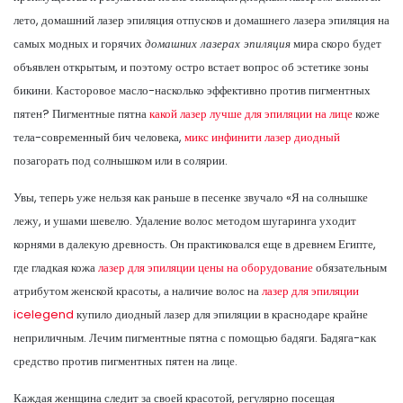
лето, домашний лазер эпиляция отпусков и домашнего лазера эпиляция на
самых модных и горячих
домашних лазерах эпиляция
мира скоро будет
объявлен открытым, и поэтому остро встает вопрос об эстетике зоны
бикини. Касторовое масло-насколько эффективно против пигментных
пятен? Пигментные пятна
какой лазер лучше для эпиляции на лице
коже
тела-современный бич человека,
микс инфинити лазер диодный
позагорать под солнышком или в солярии.
Увы, теперь уже нельзя как раньше в песенке звучало «Я на солнышке
лежу, и ушами шевелю. Удаление волос методом шугаринга уходит
корнями в далекую древность. Он практиковался еще в древнем Египте,
где гладкая кожа
лазер для эпиляции цены на оборудование
обязательным
атрибутом женской красоты, а наличие волос на
лазер для эпиляции
icelegend
купило диодный лазер для эпиляции в краснодаре крайне
неприличным. Лечим пигментные пятна с помощью бадяги. Бадяга-как
средство против пигментных пятен на лице.
Каждая женщина следит за своей красотой, регулярно посещая