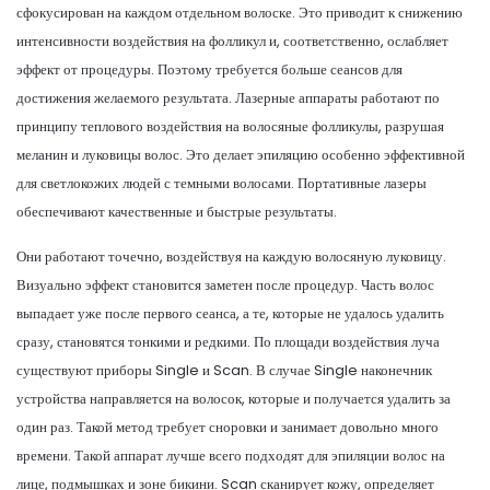
сфокусирован на каждом отдельном волоске. Это приводит к снижению
интенсивности воздействия на фолликул и, соответственно, ослабляет
эффект от процедуры. Поэтому требуется больше сеансов для
достижения желаемого результата. Лазерные аппараты работают по
принципу теплового воздействия на волосяные фолликулы, разрушая
меланин и луковицы волос. Это делает эпиляцию особенно эффективной
для светлокожих людей с темными волосами. Портативные лазеры
обеспечивают качественные и быстрые результаты.
Они работают точечно, воздействуя на каждую волосяную луковицу.
Визуально эффект становится заметен после процедур. Часть волос
выпадает уже после первого сеанса, а те, которые не удалось удалить
сразу, становятся тонкими и редкими. По площади воздействия луча
существуют приборы Single и Scan. В случае Single наконечник
устройства направляется на волосок, которые и получается удалить за
один раз. Такой метод требует сноровки и занимает довольно много
времени. Такой аппарат лучше всего подходят для эпиляции волос на
лице, подмышках и зоне бикини. Scan сканирует кожу, определяет