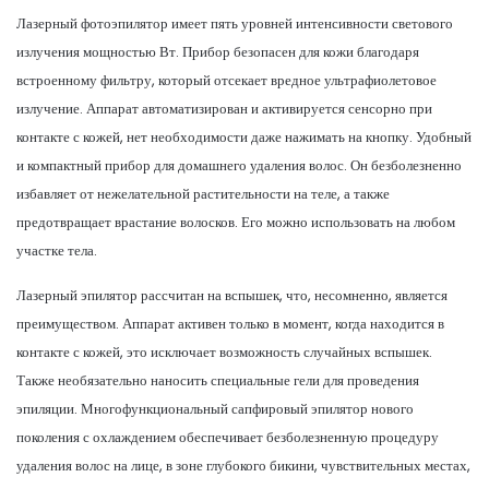
Лазерный фотоэпилятор имеет пять уровней интенсивности светового
излучения мощностью Вт. Прибор безопасен для кожи благодаря
встроенному фильтру, который отсекает вредное ультрафиолетовое
излучение. Аппарат автоматизирован и активируется сенсорно при
контакте с кожей, нет необходимости даже нажимать на кнопку. Удобный
и компактный прибор для домашнего удаления волос. Он безболезненно
избавляет от нежелательной растительности на теле, а также
предотвращает врастание волосков. Его можно использовать на любом
участке тела.
Лазерный эпилятор рассчитан на вспышек, что, несомненно, является
преимуществом. Аппарат активен только в момент, когда находится в
контакте с кожей, это исключает возможность случайных вспышек.
Также необязательно наносить специальные гели для проведения
эпиляции. Многофункциональный сапфировый эпилятор нового
поколения с охлаждением обеспечивает безболезненную процедуру
удаления волос на лице, в зоне глубокого бикини, чувствительных местах,