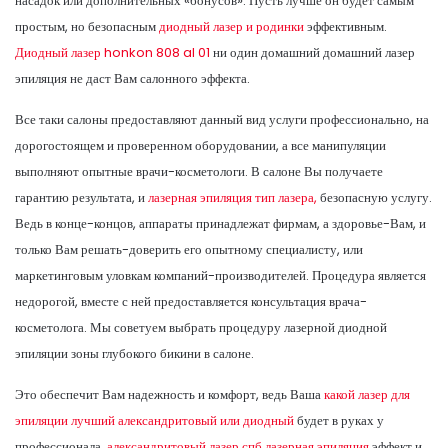
насадок или дополнительных «бонусов». Пусть лучше он будет самым
простым, но безопасным
диодный лазер и родинки
эффективным.
Диодный лазер honkon 808 al 01
ни один домашний домашний лазер
эпиляция не даст Вам салонного эффекта.
Все таки салоны предоставляют данный вид услуги профессионально, на
дорогостоящем и проверенном оборудовании, а все манипуляции
выполняют опытные врачи-косметологи. В салоне Вы получаете
гарантию результата, и
лазерная эпиляция тип лазера,
безопасную услугу.
Ведь в конце-концов, аппараты принадлежат фирмам, а здоровье-Вам, и
только Вам решать-доверить его опытному специалисту, или
маркетинговым уловкам компаний-производителей. Процедура является
недорогой, вместе с ней предоставляется консультация врача-
косметолога. Мы советуем выбрать процедуру лазерной диодной
эпиляции зоны глубокого бикини в салоне.
Это обеспечит Вам надежность и комфорт, ведь Ваша
какой лазер для
эпиляции лучший александритовый или диодный
будет в руках у
профессионала,
александритовый лазер спб лазерная эпиляция
эффект и