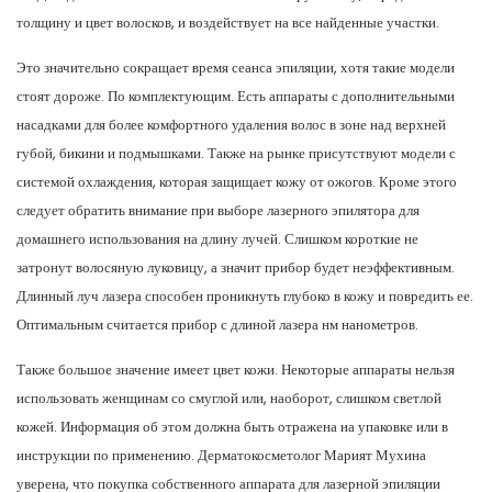
толщину и цвет волосков, и воздействует на все найденные участки.
Это значительно сокращает время сеанса эпиляции, хотя такие модели
стоят дороже. По комплектующим. Есть аппараты с дополнительными
насадками для более комфортного удаления волос в зоне над верхней
губой, бикини и подмышками. Также на рынке присутствуют модели с
системой охлаждения, которая защищает кожу от ожогов. Кроме этого
следует обратить внимание при выборе лазерного эпилятора для
домашнего использования на длину лучей. Слишком короткие не
затронут волосяную луковицу, а значит прибор будет неэффективным.
Длинный луч лазера способен проникнуть глубоко в кожу и повредить ее.
Оптимальным считается прибор с длиной лазера нм нанометров.
Также большое значение имеет цвет кожи. Некоторые аппараты нельзя
использовать женщинам со смуглой или, наоборот, слишком светлой
кожей. Информация об этом должна быть отражена на упаковке или в
инструкции по применению. Дерматокосметолог Марият Мухина
уверена, что покупка собственного аппарата для лазерной эпиляции