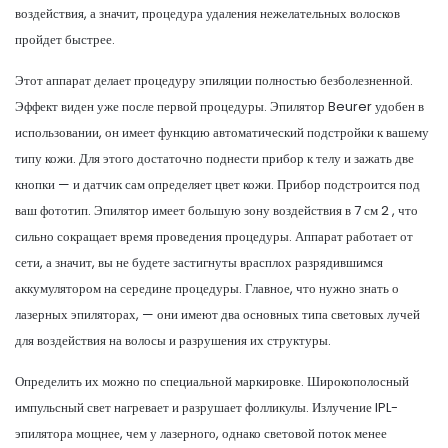
воздействия, а значит, процедура удаления нежелательных волосков
пройдет быстрее.
Этот аппарат делает процедуру эпиляции полностью безболезненной.
Эффект виден уже после первой процедуры. Эпилятор Beurer удобен в
использовании, он имеет функцию автоматический подстройки к вашему
типу кожи. Для этого достаточно поднести прибор к телу и зажать две
кнопки — и датчик сам определяет цвет кожи. Прибор подстроится под
ваш фототип. Эпилятор имеет большую зону воздействия в 7 см 2 , что
сильно сокращает время проведения процедуры. Аппарат работает от
сети, а значит, вы не будете застигнуты врасплох разрядившимся
аккумулятором на середине процедуры. Главное, что нужно знать о
лазерных эпиляторах, — они имеют два основных типа световых лучей
для воздействия на волосы и разрушения их структуры.
Определить их можно по специальной маркировке. Широкополосный
импульсный свет нагревает и разрушает фолликулы. Излучение IPL-
эпилятора мощнее, чем у лазерного, однако световой поток менее