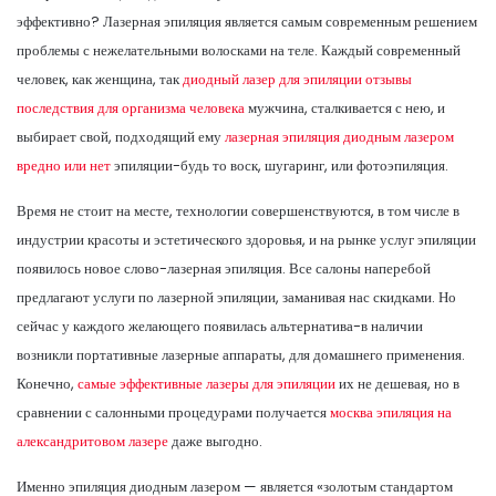
эффективно? Лазерная эпиляция является самым современным решением
проблемы с нежелательными волосками на теле. Каждый современный
человек, как женщина, так
диодный лазер для эпиляции отзывы
последствия для организма человека
мужчина, сталкивается с нею, и
выбирает свой, подходящий ему
лазерная эпиляция диодным лазером
вредно или нет
эпиляции-будь то воск, шугаринг, или фотоэпиляция.
Время не стоит на месте, технологии совершенствуются, в том числе в
индустрии красоты и эстетического здоровья, и на рынке услуг эпиляции
появилось новое слово-лазерная эпиляция. Все салоны наперебой
предлагают услуги по лазерной эпиляции, заманивая нас скидками. Но
сейчас у каждого желающего появилась альтернатива-в наличии
возникли портативные лазерные аппараты, для домашнего применения.
Конечно,
самые эффективные лазеры для эпиляции
их не дешевая, но в
сравнении с салонными процедурами получается
москва эпиляция на
александритовом лазере
даже выгодно.
Именно эпиляция диодным лазером — является «золотым стандартом