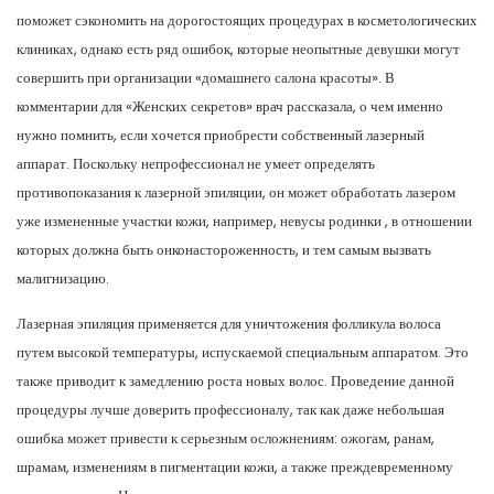
поможет сэкономить на дорогостоящих процедурах в косметологических
клиниках, однако есть ряд ошибок, которые неопытные девушки могут
совершить при организации «домашнего салона красоты». В
комментарии для «Женских секретов» врач рассказала, о чем именно
нужно помнить, если хочется приобрести собственный лазерный
аппарат. Поскольку непрофессионал не умеет определять
противопоказания к лазерной эпиляции, он может обработать лазером
уже измененные участки кожи, например, невусы родинки , в отношении
которых должна быть онконастороженность, и тем самым вызвать
малигнизацию.
Лазерная эпиляция применяется для уничтожения фолликула волоса
путем высокой температуры, испускаемой специальным аппаратом. Это
также приводит к замедлению роста новых волос. Проведение данной
процедуры лучше доверить профессионалу, так как даже небольшая
ошибка может привести к серьезным осложнениям: ожогам, ранам,
шрамам, изменениям в пигментации кожи, а также преждевременному