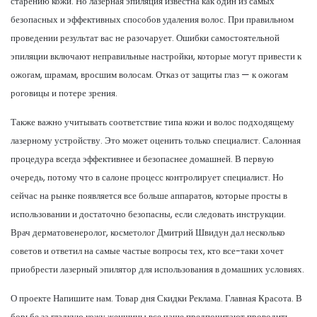
старению кожи. Но лазерная эпиляция известна как один из самых
безопасных и эффективных способов удаления волос. При правильном
проведении результат вас не разочарует. Ошибки самостоятельной
эпиляции включают неправильные настройки, которые могут привести к
ожогам, шрамам, вросшим волосам. Отказ от защиты глаз — к ожогам
роговицы и потере зрения.
Также важно учитывать соответствие типа кожи и волос подходящему
лазерному устройству. Это может оценить только специалист. Салонная
процедура всегда эффективнее и безопаснее домашней. В первую
очередь, потому что в салоне процесс контролирует специалист. Но
сейчас на рынке появляется все больше аппаратов, которые просты в
использовании и достаточно безопасны, если следовать инструкции.
Врач дерматовенеролог, косметолог Дмитрий Швидун дал несколько
советов и ответил на самые частые вопросы тех, кто все-таки хочет
приобрести лазерный эпилятор для использования в домашних условиях.
О проекте Напишите нам. Товар дня Скидки Реклама. Главная Красота. В
борьбе за гладкую кожу женщины все чаще предпочитают проводить