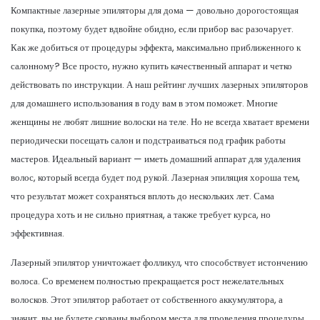
Компактные лазерные эпиляторы для дома — довольно дорогостоящая
покупка, поэтому будет вдвойне обидно, если прибор вас разочарует.
Как же добиться от процедуры эффекта, максимально приближенного к
салонному? Все просто, нужно купить качественный аппарат и четко
действовать по инструкции. А наш рейтинг лучших лазерных эпиляторов
для домашнего использования в году вам в этом поможет. Многие
женщины не любят лишние волоски на теле. Но не всегда хватает времени
периодически посещать салон и подстраиваться под график работы
мастеров. Идеальный вариант — иметь домашний аппарат для удаления
волос, который всегда будет под рукой. Лазерная эпиляция хороша тем,
что результат может сохраняться вплоть до нескольких лет. Сама
процедура хоть и не сильно приятная, а также требует курса, но
эффективная.
Лазерный эпилятор уничтожает фолликул, что способствует истончению
волоса. Со временем полностью прекращается рост нежелательных
волосков. Этот эпилятор работает от собственного аккумулятора, а
значит, вы не будете скованы выбором места для проведения процедуры.