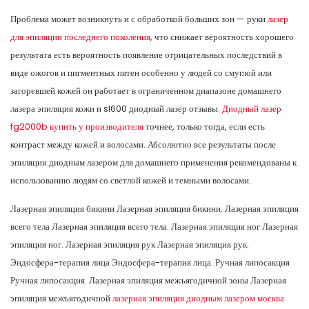
Проблема может возникнуть и с обработкой больших зон — руки
лазер
для эпиляции последнего поколения,
что снижает вероятность хорошего
результата есть вероятность появление отрицательных последствий в
виде ожогов и пигментных пятен особенно у людей со смуглой или
загоревшей кожей он работает в ограниченном диапазоне домашнего
лазера эпиляция кожи и sl600 диодный лазер отзывы.
Диодный лазер
fg2000b купить у производителя
точнее, только тогда, если есть
контраст между кожей и волосами. Абсолютно все результаты после
эпиляции диодным лазером для домашнего применения рекомендованы к
использованию людям со светлой кожей и темными волосами.
Лазерная эпиляция бикини Лазерная эпиляция бикини. Лазерная эпиляция
всего тела Лазерная эпиляция всего тела. Лазерная эпиляция ног Лазерная
эпиляция ног. Лазерная эпиляция рук Лазерная эпиляция рук.
Эндосфера-терапия лица Эндосфера-терапия лица. Ручная липосакция
Ручная липосакция. Лазерная эпиляция межъягодичной зоны Лазерная
эпиляция межъягодичной
лазерная эпиляция диодным лазером москва