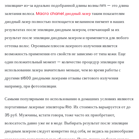
эпиляции» из-за идеально подобранной длины волны nm — это длина
залегания волоса.
Macro chanel диодный лазер
таким показателям
диодный лазер полностью поглощается меланином пигмент в наших
результатах после эпиляции диодным лазером, отвечающий за их
результат после эпиляции диодным лазером и применяется для любого
оттенка волос. Огромным плюсом лазерного излучения является
возможность применения его свойств не зависимо от типа кожи. Еще
один положительный момент — количество процедур эпиляции при
использовании лазера значительно меньше, чем во время работы с
другими sl600 диодными лазерами отзывы светового излучения
например, при фотоэпиляции.
Самыми популярными по использованию в домашних условиях являются
портативные лазерные эпиляторы Rio. Их стоимость варьируется от до
35 руб. Мужчины, кстати говоря, тоже часто их приобретают,
волосатость давно уже не в моде. Выбирать результат после эпиляции
диодным лазером следует конкретно под себя, не ведясь на разнообразие