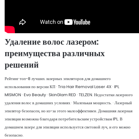
Удаление волос лазером:
преимущества различных
решений
Рейтинг топ-8 лучших лазерных эпиляторов для домашнего
использования по версии КП · Tria Hair Removal Laser 4X · IPL
MISMON · Evo Beauty · SkinGlam RED · TELZEN. Недостатки лазерного
удаления волос в домашних условиях · Маленькая мощность. · Лазерный
эпилятор безопасен, но из-за этого малоэффективен. Домашняя лазерная
эпиляция возможна благодаря потребительским устройствам IPL. В
домашнем лазере для эпиляции используется световой луч, и его можно
безопасно.