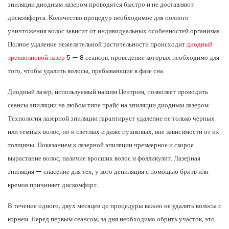
эпиляции диодным лазером проводятся быстро и не доставляют
дискомфорта. Количество процедур необходимое для полного
уничтожения волос зависит от индивидуальных особенностей организма.
Полное удаление нежелательной растительности происходит
диодный
трехволновой лазер
5 — 8 сеансов, проведение которых необходимо для
того, чтобы удалить волосы, пребывающие в фазе сна.
Диодный лазер, используемый нашим Центром, позволяет проводить
сеансы эпиляции на любом типе прайс на эпиляции диодным лазером.
Технология лазерной эпиляции гарантирует удаление не только черных
или темных волос, но и светлых и даже пушковых, вне зависимости от их
толщины. Показанием к лазерной эпиляции чрезмерное и скорое
вырастание волос, наличие вросших волос и фолликулит. Лазерная
эпиляция — спасение для тех, у кого депиляция с помощью бритв или
кремов причиняет дискомфорт.
В течение одного, двух месяцев до процедуры важно не удалять волосы с
корнем. Перед первым сеансом, за дня необходимо обрить участок, это