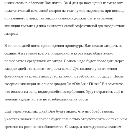
и значительно облегчит Вам жизнь. За 4 дня до посещения косметолога
нежелательный волосяной покров на теле нужно выровнять при помощи
бритвенного станка, так как длина волоса должна быть на момент
эпиляции мм такая длина считается самой эффективной для воздействия
лазером.
В течение дней после прохождения процедуры Вам нельзя загорать на
солнце. А в течение всего эпиляционного курса надо обязательно
пользоваться средствами от загара. Сеансы надо будет проводить через
каждые дней это зависит от роста волос. Для полного уничтожения
фолликулов на конкретном участке кожи потребуются процедур. После
лазерной эпиляции на основе диодов "MeDioStar Effect" Вы заметите,
что волосы на зоне, подвергшейся воздействию, будут отрастать ещё в
течение недель, но это не возобновление их роста.
Ещё через несколько дней Вам будет видно, что на обработанных
участках волосяной покров будет полностью отсутствовать и с течением
времени их рост не возобновляется. С каждым последующим сеансом