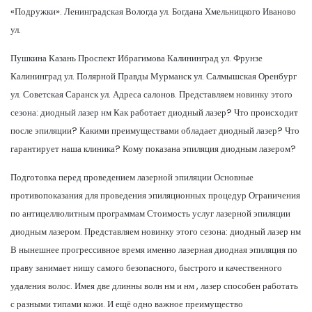
«Подружки». Ленинградская Вологда ул. Богдана Хмельницкого Иваново
ул.
Пушкина Казань Проспект Ибрагимова Калининград ул. Фрунзе
Калининград ул. Полярной Правды Мурманск ул. Салмышская Оренбург
ул. Советская Саранск ул. Адреса салонов. Представляем новинку этого
сезона: диодный лазер нм Как работает диодный лазер? Что происходит
после эпиляции? Какими преимуществами обладает диодный лазер? Что
гарантирует наша клиника? Кому показана эпиляция диодным лазером?
Подготовка перед проведением лазерной эпиляции Основные
противопоказания для проведения эпиляционных процедур Ограничения
по антицеллюлитным программам Стоимость услуг лазерной эпиляции
диодным лазером. Представляем новинку этого сезона: диодный лазер нм
В нынешнее прогрессивное время именно лазерная диодная эпиляция по
праву занимает нишу самого безопасного, быстрого и качественного
удаления волос. Имея две длинны волн нм и нм , лазер способен работать
с разными типами кожи. И ещё одно важное преимущество