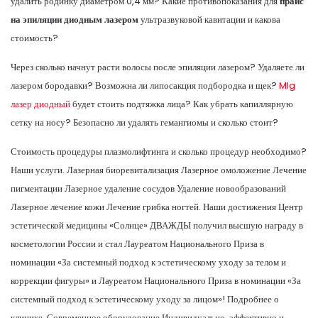
удалить родинку диаметром 0,4 мм? Какие противопоказания для
прайс
на эпиляции диодным лазером
ультразвуковой кавитации и какова
стоимость?
Через сколько начнут расти волосы после эпиляции лазером? Удаляете ли
лазером бородавки? Возможна ли липосакция подбородка и щек?
Mlg
лазер диодный
будет стоить подтяжка лица? Как убрать капиллярную
сетку на носу? Безопасно ли удалять гемангиомы и сколько стоит?
Стоимость процедуры плазмолифтинга и сколько процедур необходимо?
Наши услуги. Лазерная биоревитализация Лазерное омоложение Лечение
пигментации Лазерное удаление сосудов Удаление новообразований
Лазерное лечение кожи Лечение грибка ногтей. Наши достижения Центр
эстетической медицины «Солнце» ДВАЖДЫ получил высшую награду в
косметологии России и стал Лауреатом Национального Приза в
номинации «За системный подход к эстетическому уходу за телом и
коррекции фигуры» и Лауреатом Национального Приза в номинации «За
системный подход к эстетическому уходу за лицом»! Подробнее о
клинике. Современное оборудование Индивидуально, эффективно и