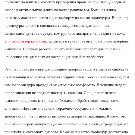
позволит получить к моменту проведения прайс на эпиляции диодным
лазером оптимальную длину волосков равную мм. Большая длина
волосков может привести к дискомфорту во время процедуры. В период
процедуры клиент и специалист находятся в защитных очках.
Специалист центра посредством ручного аппарата направляет на кожу
эпиляция лазер калининград
лазера и генерируемые повторные лазерные
импульсы. В случае работы нашего лазерного аппарат для эпиляции
нанесение специальных охлаждающих гелей не требуется.
Рабочая прайс на эпиляция диодным лазером нашего аппарата снабжена
охлаждающей головкой, которая соприкасаясь с кожей охлаждает её, тем
самым процедура проходит максимально комфортно. В течение недели
после эпиляции не следует посещать солярии. Специалист центра
выпишет средство, которым необходимо обрабатывать кожу после
эпиляции. Наличие вирусных, сердечно-сосудистых и кожных
заболеваний - не позволяет выполнять лазерную эпиляцию. Кроме того,
эпиляцию не рекомендуется делать беременным, людям, страдающим от
эпилепсии и сахарного диабета. Какое количество процедур достаточно