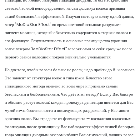
эпиляции, но именно лазерная эпиляция диодами, то есть воздействие
световой волной непосредственно на сам фолликул волоса признана
самой безопасной и эффективной. Излучая световую волну одной длины,
лазер "MeDioStar Effect" во время световой вспышки разрушает
пигмент меланин , который обязательно содержится в стержне волоса и
его фолликуле. Результативность и основные преимущества удаления
волос лазером "MeDioStar Effect" говорят сами за себя: сразу же после
первого сеанса волосяной покров значительно уменьшается.
Но для того, чтобы волосы больше не росли, надо пройти до 6-и сеансов.
Это зависит от структуры волос и типа кожи. Качество этого
эпиляционного метода оценено во всём мире и признано самым
безопасным и безболезненным. Что даёт этот метод? Если у Вас быстро
и обильно растут волосы; каждая процедура депиляции является для Вас
мукой из-за болезненности и последующих раздражений; у Вас много
вросших волос; Вы страдаете от фолликулита — воспаления волосяных
фолликулов; после депиляции у Вас наблюдается эффект «синей бороды»,
тогда эпиляция диодным лазером избавит Вас от мучений, лишних волос