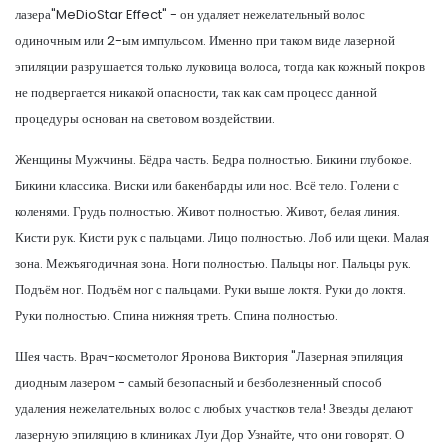
лазера"MeDioStar Effect" - он удаляет нежелательный волос
одиночным или 2-ым импульсом. Именно при таком виде лазерной
эпиляции разрушается только луковица волоса, тогда как кожный покров
не подвергается никакой опасности, так как сам процесс данной
процедуры основан на световом воздействии.
Женщины Мужчины. Бёдра часть. Бедра полностью. Бикини глубокое.
Бикини классика. Виски или бакенбарды или нос. Всё тело. Голени с
коленями. Грудь полностью. Живот полностью. Живот, белая линия.
Кисти рук. Кисти рук с пальцами. Лицо полностью. Лоб или щеки. Малая
зона. Межъягодичная зона. Ноги полностью. Пальцы ног. Пальцы рук.
Подъём ног. Подъём ног с пальцами. Руки выше локтя. Руки до локтя.
Руки полностью. Спина нижняя треть. Спина полностью.
Шея часть. Врач-косметолог Яронова Виктория "Лазерная эпиляция
диодным лазером - самый безопасный и безболезненный способ
удаления нежелательных волос с любых участков тела! Звезды делают
лазерную эпиляцию в клиниках Луи Дор Узнайте, что они говорят. О