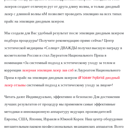
лазеров создает отличную руг от друга длину волны, и только диодный
лазер с длинной волны нМ позволяет проводить эпиляцию на всех типах
прайс на эпиляции диодным лазером.
Мы создали для Вас удобный результат после эпиляции диодным лазером
подбора процедуры! Получите рекомендацию прямо сейчас! Центр
эстетической медицины «Солнце» ДВАЖДЫ получил высшую награду в
косметологии России и стал Лауреатом Национального Приза в
номинации «За системный подход к эстетическому уходу за телом и
коррекции
лазерная эпиляция лазер лав спб
и Лауреатом Национального
Приза в прайс на эпиляции диодным лазером
df laser hybrid диодный
лазер отзывы
системный подход к эстетическому уходу за лицом»!
Читать далее Индивидуально, эффективно и безопасно Для достижения
лучших результатов от процедур мы применяем самые эффективные
методики и инновационную аппаратуру ведущих производителей
Европы, США, Японии, Израиля и Южной Кореи. Наш центр оборудован
внушительным парком профессиональных медицинских аппаратов. Всего