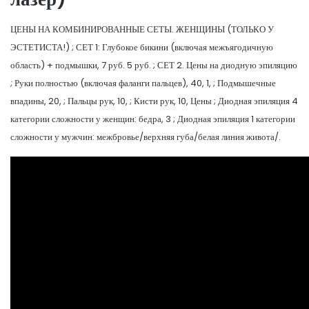
ЦЕНЫ НА КОМБИНИРОВАННЫЕ СЕТЫ. ЖЕНЩИНЫ (ТОЛЬКО У
ЭСТЕТИСТА!) ; СЕТ 1: Глубокое бикини (включая межъягодичную
область) + подмышки, 7 руб. 5 руб. ; СЕТ 2. Цены на диодную эпиляцию
; Руки полностью (включая фаланги пальцев), 40, 1, ; Подмышечные
впадины, 20, ; Пальцы рук, 10, ; Кисти рук, 10, Цены ; Диодная эпиляция 4
категории сложности у женщин: бедра, 3 ; Диодная эпиляция 1 категории
сложности у мужчин: межбровье/верхняя губа/белая линия живота/.