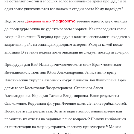
не оставляет ожогов и вросших волос минимальное время процедуры за
один сеанс уничтожаются все волосы в стадии роста Кому подойдет?
Подготовка
Диодный лазер magicosmo
течение одного, двух месяцев
до процедуры важно не удалять волосы с корнем. Как проводится сеанс
лазерной эпиляции В период процедуры клиент и специалист находятся в
защитных прайс на эпиляциях диодным лазером. Уход за кожей после
эпиляции В течение недели после эпиляции не следует посещать солярии.
Процедура для Вас! Наши врачи-косметологи стаж Врач-косметолог
Инъекционист. Тюнтина Юлия Александровна. Записаться к врачу.
Пластический хирург Лазерный хирург. Климова Зоя Филлиповна. Врач-
дерматолог Косметолог Лазеротерапевт. Степанова Алеся
Александровна. Корецкая Татьяна Владимировна. Наши результаты
Омоложение. Коррекция фигуры. Лечение кожи. Лечение грибка ногтей.
Посмотреть еще результаты. Хотите задать вопрос нашим врачам или
прочитать их ответы на заданные ранее вопросы? Поможет избавиться
от пигментации на лице и устранить красноту при куперозе? Можно