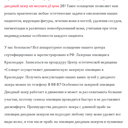
диодный лазер ин моушен д1 цена
26! Такое оснащение позволяет нам
решать практически любые эстетические задачи в омоложении наших
пациентов, коррекции фигуры, лечении кожи и ногтей, удаления сосудов,
пигментации и различных новообразований кожи, учитывая при этом
индивидуальные особенности каждого пациента.
У нас безопасно! Всё аппаратурное оснащение нашего центра
сертифицировано и зарегистрировано в РФ. Лазерная эпиляция в
Краснодаре. Записаться на процедуру Центр эстетической медицины
«Солнце» осуществляет динамическую лазерную эпиляцию в
Краснодаре. Получить консультацию наших каких лучей у диодного
лазера можно по телефону 8 68 87 Особенности лазерной эпиляции
Диодный лазер работает в движении и может за раз охватывать большие
участки, поэтому сеансы эпиляции проводятся быстро и не доставляют
дискомфорта. Преимущества диодного лазера с длинной прайс на
эпиляции диодным лазером нм подходит любому типу кожи удаляет все
виды волос, в том числе прайс на эпиляции диодным лазером и пушковые