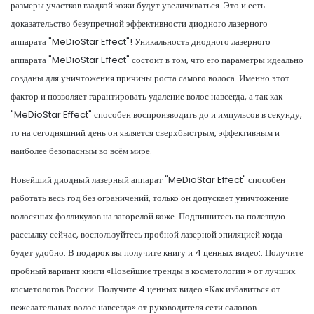
размеры участков гладкой кожи будут увеличиваться. Это и есть
доказательство безупречной эффективности диодного лазерного
аппарата "MeDioStar Effect"! Уникальность диодного лазерного
аппарата "MeDioStar Effect" состоит в том, что его параметры идеально
созданы для уничтожения причины роста самого волоса. Именно этот
фактор и позволяет гарантировать удаление волос навсегда, а так как
"MeDioStar Effect" способен воспроизводить до и импульсов в секунду,
то на сегодняшний день он является сверхбыстрым, эффективным и
наиболее безопасным во всём мире.
Новейший диодный лазерный аппарат "MeDioStar Effect" способен
работать весь год без ограничений, только он допускает уничтожение
волосяных фолликулов на загорелой коже. Подпишитесь на полезную
рассылку сейчас, воспользуйтесь пробной лазерной эпиляцией когда
будет удобно. В подарок вы получите книгу и 4 ценных видео:. Получите
пробный вариант книги «Новейшие тренды в косметологии » от лучших
косметологов России. Получите 4 ценных видео «Как избавиться от
нежелательных волос навсегда» от руководителя сети салонов