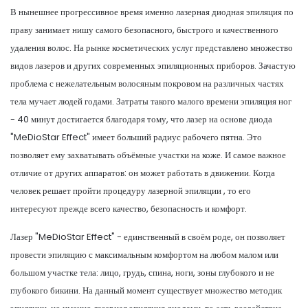
В нынешнее прогрессивное время именно лазерная диодная эпиляция по
праву занимает нишу самого безопасного, быстрого и качественного
удаления волос. На рынке косметических услуг представлено множество
видов лазеров и других современных эпиляционных приборов. Зачастую
проблема с нежелательным волосяным покровом на различных частях
тела мучает людей годами. Затраты такого малого времени эпиляция ног
- 40 минут достигается благодаря тому, что лазер на основе диода
"MeDioStar Effect" имеет больший радиус рабочего пятна. Это
позволяет ему захватывать объёмные участки на коже. И самое важное
отличие от других аппаратов: он может работать в движении. Когда
человек решает пройти процедуру лазерной эпиляции , то его
интересуют прежде всего качество, безопасность и комфорт.
Лазер "MeDioStar Effect" - единственный в своём роде, он позволяет
провести эпиляцию с максимальным комфортом на любом малом или
большом участке тела: лицо, грудь, спина, ноги, зоны глубокого и не
глубокого бикини. На данный момент существует множество методик