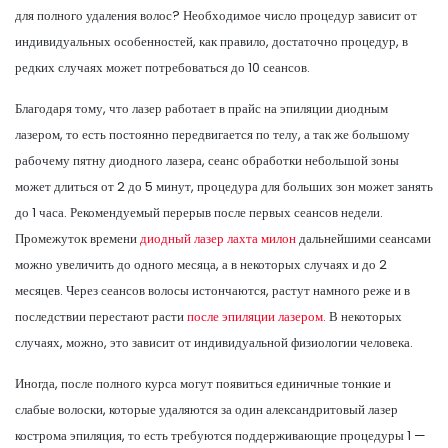
для полного удаления волос? Необходимое число процедур зависит от
индивидуальных особенностей, как правило, достаточно процедур, в
редких случаях может потребоваться до 10 сеансов.
Благодаря тому, что лазер работает в прайс на эпиляции диодным
лазером, то есть постоянно передвигается по телу, а так же большому
рабочему пятну диодного лазера, сеанс обработки небольшой зоны
может длиться от 2 до 5 минут, процедура для больших зон может занять
до 1 часа. Рекомендуемый перерыв после первых сеансов недели.
Промежуток времени
диодный лазер лахта милон
дальнейшими сеансами
можно увеличить до одного месяца, а в некоторых случаях и до 2
месяцев. Через сеансов волосы истончаются, растут намного реже и в
последствии перестают расти
после эпиляции лазером.
В некоторых
случаях, можно, это зависит от индивидуальной физиологии человека.
Иногда, после полного курса могут появиться единичные тонкие и
слабые волоски, которые удаляются за один александритовый лазер
кострома эпиляция, то есть требуются поддерживающие процедуры 1 —