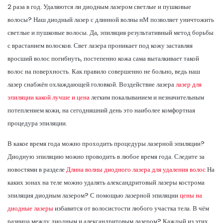
2 раза в год. Удаляются ли диодным лазером светлые и пушковые
волосы? Наш диодный лазер с длинной волны нМ позволяет уничтожить
светлые и пушковые волосы. Да, эпиляция результативный метод борьбы
с врастанием волосков. Свет лазера проникает под кожу заставляя
вросший волос погибнуть, постепенно кожа сама выталкивает такой
волос на поверхность. Как правило совершенно не больно, ведь наш
лазер снабжён охлаждающей головкой. Воздействие лазера
лазер для
эпиляции какой лучше и цена
легким покалыванием и незначительным
потеплением кожи, на сегодняшний день это наиболее комфортная
процедура эпиляции.
В какое время года можно проходить процедуры лазерной эпиляции?
Диодную эпиляцию можно проводить в любое время года. Следите за
новостями в разделе
Длина волны диодного лазера для удаления волос
На
каких зонах на теле можно удалять александритовый лазеры кострома
эпиляция диодным лазером? С помощью лазерной эпиляции
цены на
диодные лазеры
избавится от волосистости любого участка тела. В чём
разница между диодным и александритовым лазером? Каждый из этих