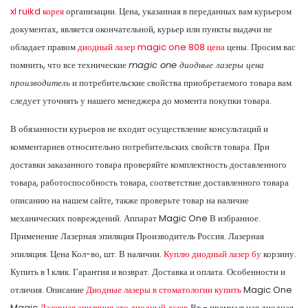
xl ruikd корея
организации. Цена, указанная в переданных вам курьером
документах, является окончательной, курьер или пункты выдачи не
обладает правом
диодный лазер magic one 808 цена
цены. Просим вас
помнить, что все технические
magic one диодные лазеры цена
производитель
и потребительские свойства приобретаемого товара вам
следует уточнять у нашего менеджера до момента покупки товара.
В обязанности курьеров не входит осуществление консультаций и
комментариев относительно потребительских свойств товара. При
доставки заказанного товара проверяйте комплектность доставленного
товара, работоспособность товара, соответствие доставленного товара
описанию на нашем сайте, также проверьте товар на наличие
механических повреждений. Аппарат Magic One В избранное.
Применение Лазерная эпиляция Производитель Россия. Лазерная
эпиляция. Цена Кол-во, шт. В наличии.
Куплю диодный лазер бу
корзину.
Купить в 1 клик. Гарантия и возврат. Доставка и оплата. Особенности и
отличия. Описание
Диодные лазеры в стоматологии купить
Magic One
Magic
Лазерная эпиляция это диодный лазер
Вт - премиальная диодная