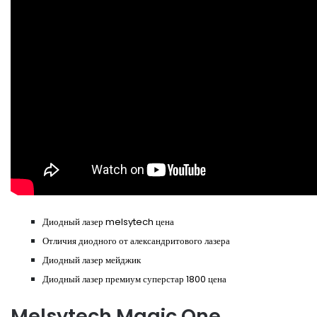
Диодный лазер melsytech цена
Отличия диодного от александритового лазера
Диодный лазер мейджик
Диодный лазер премиум суперстар 1800 цена
Melsytech Magic One