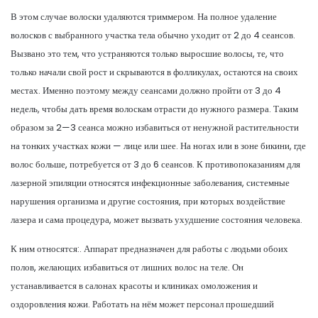
В этом случае волоски удаляются триммером. На полное удаление
волосков с выбранного участка тела обычно уходит от 2 до 4 сеансов.
Вызвано это тем, что устраняются только выросшие волосы, те, что
только начали свой рост и скрываются в фолликулах, остаются на своих
местах. Именно поэтому между сеансами должно пройти от 3 до 4
недель, чтобы дать время волоскам отрасти до нужного размера. Таким
образом за 2—3 сеанса можно избавиться от ненужной растительности
на тонких участках кожи — лице или шее. На ногах или в зоне бикини, где
волос больше, потребуется от 3 до 6 сеансов. К противопоказаниям для
лазерной эпиляции относятся инфекционные заболевания, системные
нарушения организма и другие состояния, при которых воздействие
лазера и сама процедура, может вызвать ухудшение состояния человека.
К ним относятся:. Аппарат предназначен для работы с людьми обоих
полов, желающих избавиться от лишних волос на теле. Он
устанавливается в салонах красоты и клиниках омоложения и
оздоровления кожи. Работать на нём может персонал прошедший