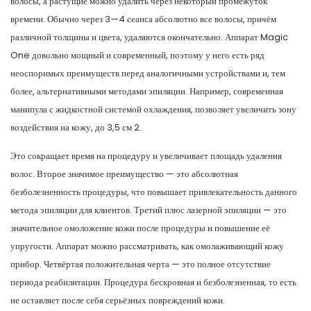
волосы, а растущие можно удалить через некоторый промежуток
времени. Обычно через 3—4 сеанса абсолютно все волосы, причём
различной толщины и цвета, удаляются окончательно. Аппарат Magic
One довольно мощный и современный, поэтому у него есть ряд
неоспоримых преимуществ перед аналогичными устройствами и, тем
более, альтернативными методами эпиляции. Например, современная
манипула с жидкостной системой охлаждения, позволяет увеличить зону
воздействия на кожу, до 3,5 см 2.
Это сокращает время на процедуру и увеличивает площадь удаления
волос. Второе значимое преимущество — это абсолютная
безболезненность процедуры, что повышает привлекательность данного
метода эпиляции для клиентов. Третий плюс лазерной эпиляции — это
значительное омоложение кожи после процедуры и повышение её
упругости. Аппарат можно рассматривать, как омолаживающий кожу
прибор. Четвёртая положительная черта — это полное отсутствие
периода реабилитации. Процедура бескровная и безболезненная, то есть
не оставляет после себя серьёзных повреждений кожи.