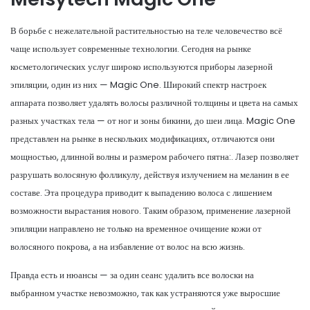
В борьбе с нежелательной растительностью на теле человечество всё
чаще использует современные технологии. Сегодня на рынке
косметологических услуг широко используются приборы лазерной
эпиляции, один из них — Magic One. Широкий спектр настроек
аппарата позволяет удалять волосы различной толщины и цвета на самых
разных участках тела — от ног и зоны бикини, до шеи лица. Magic One
представлен на рынке в нескольких модификациях, отличаются они
мощностью, длинной волны и размером рабочего пятна:. Лазер позволяет
разрушать волосяную фолликулу, действуя излучением на меланин в ее
составе. Эта процедура приводит к выпадению волоса с лишением
возможности вырастания нового. Таким образом, применение лазерной
эпиляции направлено не только на временное очищение кожи от
волосяного покрова, а на избавление от волос на всю жизнь.
Правда есть и нюансы — за один сеанс удалить все волоски на
выбранном участке невозможно, так как устраняются уже выросшие