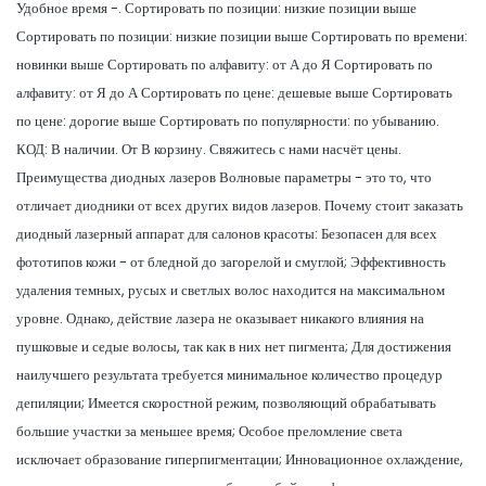
Удобное время -. Сортировать по позиции: низкие позиции выше
Сортировать по позиции: низкие позиции выше Сортировать по времени:
новинки выше Сортировать по алфавиту: от А до Я Сортировать по
алфавиту: от Я до А Сортировать по цене: дешевые выше Сортировать
по цене: дорогие выше Сортировать по популярности: по убыванию.
КОД: В наличии. От В корзину. Свяжитесь с нами насчёт цены.
Преимущества диодных лазеров Волновые параметры - это то, что
отличает диодники от всех других видов лазеров. Почему стоит заказать
диодный лазерный аппарат для салонов красоты: Безопасен для всех
фототипов кожи - от бледной до загорелой и смуглой; Эффективность
удаления темных, русых и светлых волос находится на максимальном
уровне. Однако, действие лазера не оказывает никакого влияния на
пушковые и седые волосы, так как в них нет пигмента; Для достижения
наилучшего результата требуется минимальное количество процедур
депиляции; Имеется скоростной режим, позволяющий обрабатывать
большие участки за меньшее время; Особое преломление света
исключает образование гиперпигментации; Инновационное охлаждение,