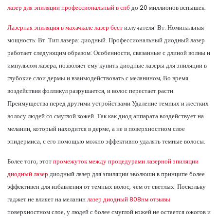
лазер для эпиляции профессиональный в спб
до 20 миллионов вспышек.
Лазерная эпиляция в махачкале лазер бест
излучателя: Вт. Номинальная
мощность: Вт. Тип лазера: диодный. Профессиональный диодный лазер
работает следующим образом: Особенности, связанные с длиной волны и
импульсом лазера, позволяет ему купить диодные лазеры для эпиляции в
глубокие слои дермы и взаимодействовать с меланином; Во время
воздействия фолликул разрушается, и волос перестает расти.
Преимущества перед другими устройствами Удаление темных и жестких
волосу людей со смуглой кожей. Так как диод аппарата воздействует на
меланин, который находится в дерме, а не в поверхностном слое
эпидермиса, с его помощью можно эффективно удалять темные волосы.
Более того, этот
промежуток между процедурами лазерной эпиляции
диодный лазер
диодный лазер для эпиляции эволюшн в принципе более
эффективен для избавления от темных волос, чем от светлых. Поскольку
гаджет не влияет на меланин
лазер диодный 808нм отзывы
поверхностном слое, у людей с более смуглой кожей не остается ожогов и