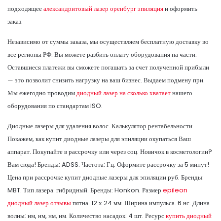
подходящее
александритовый лазер оренбург эпиляция
и оформить
заказ.
Независимо от суммы заказа, мы осуществляем бесплатную доставку во
все регионы РФ. Вы можете разбить оплату оборудования на части.
Оставшиеся платежи вы сможете погашать за счет полученной прибыли
— это позволит снизить нагрузку на ваш бизнес. Выдаем подмену при.
Мы ежегодно проводим
диодный лазер на сколько хватает
нашего
оборудования по стандартам ISO.
Диодные лазеры для удаления волос. Калькулятор рентабельности.
Покажем, как купит диодные лазеры для эпиляции окупаться Ваш
аппарат. Покупайте в рассрочку или через соц. Новичок в косметологии?
Вам сюда! Бренды: ADSS. Частота: Гц. Оформите рассрочку за 5 минут!
Цена при рассрочке купит диодные лазеры для эпиляции руб. Бренды:
MBT. Тип лазера: гибридный. Бренды: Honkon. Размер
epileon
диодный лазер отзывы
пятна: 12 х 24 мм. Ширина импульса: 6 нс. Длина
волны: нм, нм, нм, нм. Количество насадок: 4 шт. Ресурс
купить диодный