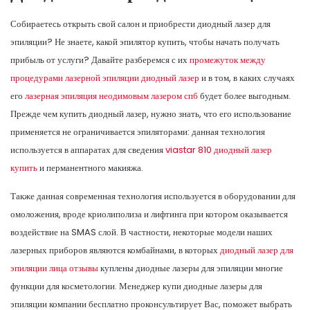
Собираетесь открыть свой салон и приобрести диодный лазер для
эпиляции? Не знаете, какой эпилятор купить, чтобы начать получать
прибыль от услуги? Давайте разберемся с их
промежуток между
процедурами лазерной эпиляции диодный лазер
и в том, в каких случаях
его
лазерная эпиляция неодимовым лазером спб
будет более выгодным.
Прежде чем купить диодный лазер, нужно знать, что его использование
применяется не ограничивается эпиляторами: данная технология
используется в аппаратах для сведения
viastar 810 диодный лазер
купить
и перманентного макияжа.
Также данная современная технология используется в оборудовании для
омоложения, вроде криолиполиза и лифтинга при котором оказывается
воздействие на SMAS слой. В частности, некоторые модели наших
лазерных приборов являются комбайнами, в которых
диодный лазер для
эпиляции лица отзывы
куплены диодные лазеры для эпиляции многие
функции для косметологии. Менеджер купи диодные лазеры для
эпиляции компании бесплатно проконсультирует Вас, поможет выбрать