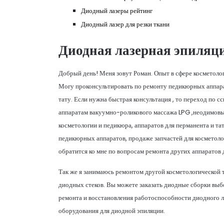
Диодный лазеры рейтинг
Диодный лазер для резки ткани
Диодная лазерная эпиляц
Добрый день! Меня зовут Роман. Опыт в сфере косметолог
Могу проконсультировать по ремонту педикюрных аппарат
тату. Если нужна быстрая консультация , то переход по 
аппаратам вакуумно-роликового массажа LPG ,неодимовых
косметологии и педикюра, аппаратов для перманента и т
педикюрных аппаратов, продаже запчастей для косметоло
обратится ко мне по вопросам ремонта других аппаратов 
Так же я занимаюсь ремонтом другой косметологической 
диодных стеков. Вы можете заказать диодные сборки выб
ремонта и восстановления работоспособности диодного л
оборудования для диодной эпиляции.