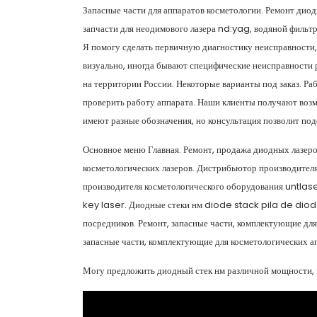
Запасные части для аппаратов косметологии. Ремонт диод
запчасти для неодимового лазера nd:yag, водяной фильтр 
Я помогу сделать первичную диагностику неисправности,
визуально, иногда бывают специфические неисправности 
на территории России. Некоторые варианты под заказ. Ра
проверить работу аппарата. Наши клиенты получают возм
имеют разные обозначения, но консультация позволит по
Основное меню Главная. Ремонт, продажа диодных лазеров
косметологических лазеров. Дистрибьютор производител
производителя косметологического оборудования untlas
key laser. Диодные стеки нм diode stack pila de diod
посредников. Ремонт, запасные части, комплектующие для 
запасные части, комплектующие для косметологических ап
Могу предложить диодный стек нм различной мощности, к