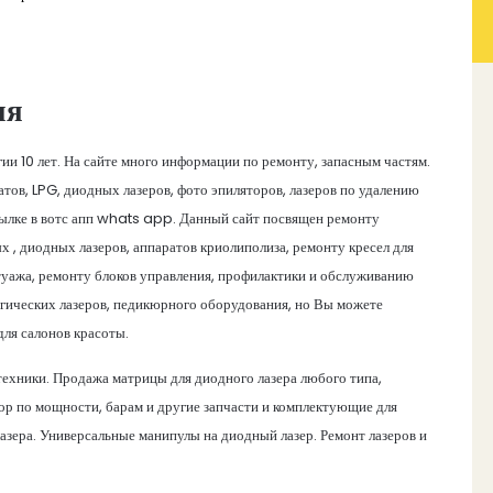
ия
ии 10 лет. На сайте много информации по ремонту, запасным частям.
ов, LPG, диодных лазеров, фото эпиляторов, лазеров по удалению
ссылке в вотс апп whats app. Данный сайт посвящен ремонту
 , диодных лазеров, аппаратов криолиполиза, ремонту кресел для
атуажа, ремонту блоков управления, профилактики и обслуживанию
гических лазеров, педикюрного оборудования, но Вы можете
для салонов красоты.
техники. Продажа матрицы для диодного лазера любого типа,
ор по мощности, барам и другие запчасти и комплектующие для
азера. Универсальные манипулы на диодный лазер. Ремонт лазеров и