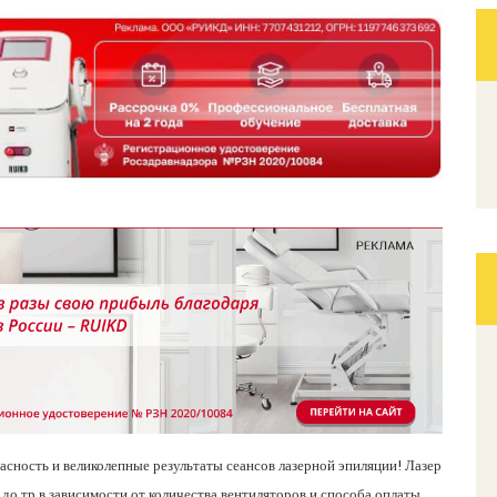
сность и великолепные результаты сеансов лазерной эпиляции! Лазер
 до тр в зависимости от количества вентиляторов и способа оплаты.