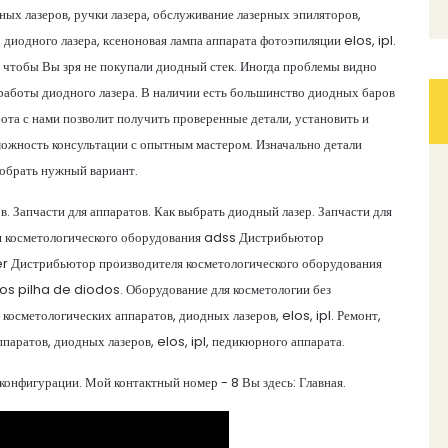
ных лазеров, ручки лазера, обслуживание лазерных эпиляторов,
диодного лазера, ксеноновая лампа аппарата фотоэпиляции elos, ipl.
 чтобы Вы зря не покупали диодный стек. Иногда проблемы видно
работы диодного лазера. В наличии есть большинство диодных баров
бота с нами позволит получить проверенные детали, установить и
ожность консультации с опытным мастером. Изначально детали
добрать нужный вариант.
. Запчасти для аппаратов. Как выбрать диодный лазер. Запчасти для
я косметологического оборудования adss Дистрибьютор
er Дистрибьютор производителя косметологического оборудования
os pilha de diodos. Оборудование для косметологии без
косметологических аппаратов, диодных лазеров, elos, ipl. Ремонт,
паратов, диодных лазеров, elos, ipl, педикюрного аппарата.
онфигурации. Мой контактный номер - 8 Вы здесь: Главная.