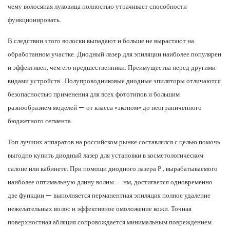
чему волосяная луковица полностью утрачивает способности
функционировать.
В следствии этого волоски выпадают и больше не вырастают на
обработанном участке. Диодный лазер для эпиляции наиболее популярен
и эффективен, чем его предшественники. Преимущества перед другими
видами устройств:. Полупроводниковые диодные эпиляторы отличаются
безопасностью применения для всех фототипов и большим
разнообразием моделей — от класса «эконом» до неограниченного
бюджетного сегмента.
Топ лучших аппаратов на российском рынке составлялся с целью помочь
выгодно купить диодный лазер для установки в косметологическом
салоне или кабинете. При помощи диодного лазера Р , вырабатываемого
наиболее оптимальную длину волны — нм, достигается одновременно
две функции — выполняется перманентная эпиляция полное удаление
нежелательных волос и эффективное омоложение кожи. Точная
поверхностная абляция сопровождается минимальным повреждением