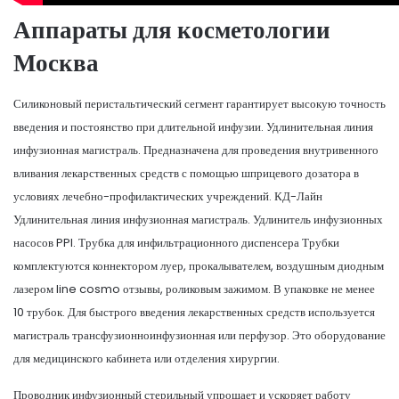
Аппараты для косметологии
Москва
Силиконовый перистальтический сегмент гарантирует высокую точность
введения и постоянство при длительной инфузии. Удлинительная линия
инфузионная магистраль. Предназначена для проведения внутривенного
вливания лекарственных средств с помощью шприцевого дозатора в
условиях лечебно-профилактических учреждений. КД-Лайн
Удлинительная линия инфузионная магистраль. Удлинитель инфузионных
насосов PPI. Трубка для инфильтрационного диспенсера Трубки
комплектуются коннектором луер, прокалывателем, воздушным диодным
лазером line cosmo отзывы, роликовым зажимом. В упаковке не менее
10 трубок. Для быстрого введения лекарственных средств используется
магистраль трансфузионноинфузионная или перфузор. Это оборудование
для медицинского кабинета или отделения хирургии.
Проводник инфузионный стерильный упрощает и ускоряет работу