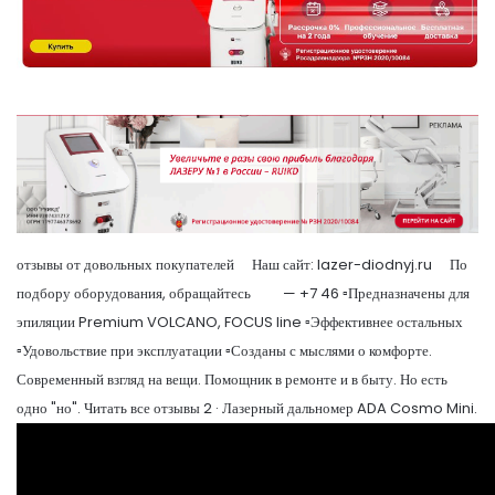
отзывы от довольных покупателей ⠀ Наш сайт: lazer-diodnyj.ru ⠀ По
подбору оборудования, обращайтесь ⠀ ⠀ — +7 46 ▫️Предназначены для
эпиляции Premium VOLCANO, FOCUS line ▫️Эффективнее остальных
▫️Удовольствие при эксплуатации ▫️Созданы с мыслями о комфорте.
Современный взгляд на вещи. Помощник в ремонте и в быту. Но есть
одно "но". Читать все отзывы 2 · Лазерный дальномер ADA Cosmo Mini.