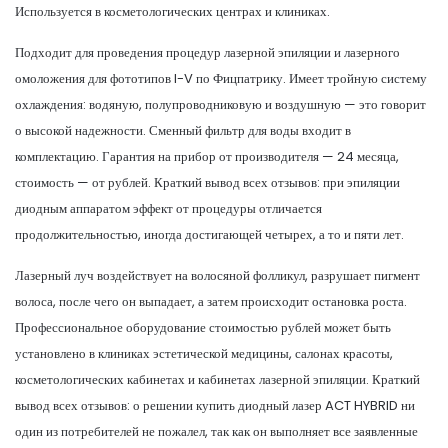
Используется в косметологических центрах и клиниках.
Подходит для проведения процедур лазерной эпиляции и лазерного
омоложения для фототипов I-V по Фицпатрику. Имеет тройную систему
охлаждения: водяную, полупроводниковую и воздушную — это говорит
о высокой надежности. Сменный фильтр для воды входит в
комплектацию. Гарантия на прибор от производителя — 24 месяца,
стоимость — от рублей. Краткий вывод всех отзывов: при эпиляции
диодным аппаратом эффект от процедуры отличается
продолжительностью, иногда достигающей четырех, а то и пяти лет.
Лазерный луч воздействует на волосяной фолликул, разрушает пигмент
волоса, после чего он выпадает, а затем происходит остановка роста.
Профессиональное оборудование стоимостью рублей может быть
установлено в клиниках эстетической медицины, салонах красоты,
косметологических кабинетах и кабинетах лазерной эпиляции. Краткий
вывод всех отзывов: о решении купить диодный лазер ACT HYBRID ни
один из потребителей не пожалел, так как он выполняет все заявленные