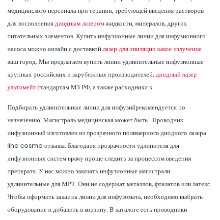
медицинского персонала при терапии, требующей введения растворов
для восполнения
диодным лазером
жидкости, минералов, других
питательных элементов. Купить инфузионные линии для инфузионного
насоса можно онлайн с доставкой
лазер для эпиляции какое излучение
ваш город. Мы предлагаем купить линии удлинительные инфузионные
крупных российских и зарубежных производителей,
диодный лазер
ультимейт
стандартам МЗ РФ, а также расходники к.
Подбирать удлинительные линии для инфузийрекомендуется по
назначению. Магистраль медицинская может быть:. Проводник
инфузионный изготовлен из прозрачного полимерного диодного лазера
line cosmo отзывы. Благодаря прозрачности удлинителя для
инфузионных систем врачу проще следить за процессом введения
препарата. У нас можно заказать инфузионные магистрали
удлинительные для МРТ. Они не содержат металлов, фталатов или латекс.
Чтобы оформить заказ на линии для инфузомата, необходимо выбрать
оборудование и добавить в корзину. В каталоге есть проводники