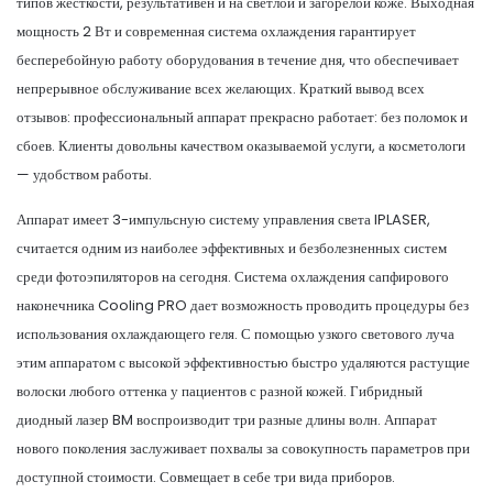
типов жесткости, результативен и на светлой и загорелой коже. Выходная
мощность 2 Вт и современная система охлаждения гарантирует
бесперебойную работу оборудования в течение дня, что обеспечивает
непрерывное обслуживание всех желающих. Краткий вывод всех
отзывов: профессиональный аппарат прекрасно работает: без поломок и
сбоев. Клиенты довольны качеством оказываемой услуги, а косметологи
— удобством работы.
Аппарат имеет 3-импульсную систему управления света IPLASER,
считается одним из наиболее эффективных и безболезненных систем
среди фотоэпиляторов на сегодня. Система охлаждения сапфирового
наконечника Cooling PRO дает возможность проводить процедуры без
использования охлаждающего геля. С помощью узкого светового луча
этим аппаратом с высокой эффективностью быстро удаляются растущие
волоски любого оттенка у пациентов с разной кожей. Гибридный
диодный лазер BM воспроизводит три разные длины волн. Аппарат
нового поколения заслуживает похвалы за совокупность параметров при
доступной стоимости. Совмещает в себе три вида приборов.