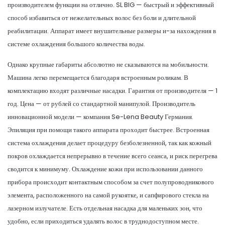
производителем функции на отлично. SL BIG — быстрый и эффективный
способ избавиться от нежелательных волос без боли и длительной
реабилитации. Аппарат имеет внушительные размеры и-за нахождения в
системе охлаждения большого количества воды.
Однако крупные габариты абсолютно не сказываются на мобильности.
Машина легко перемещается благодаря встроенным роликам. В
комплектацию входят различные насадки. Гарантия от производителя — 1
год. Цена — от рублей со стандартной манипулой. Производитель
инновационной модели — компания Se-Lena Beauty Германия.
Эпиляция при помощи такого аппарата проходит быстрее. Встроенная
система охлаждения делает процедуру безболезненной, так как кожный
покров охлаждается непрерывно в течение всего сеанса, и риск перегрева
сводится к минимуму. Охлаждение кожи при использовании данного
прибора происходит контактным способом за счет полупроводникового
элемента, расположенного на самой рукоятке, и сапфирового стекла на
лазерном излучателе. Есть отдельная насадка для маленьких зон, что
удобно, если приходиться удалять волос в труднодоступном месте.