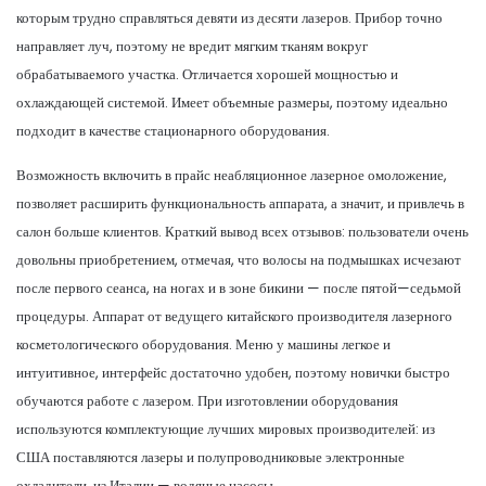
которым трудно справляться девяти из десяти лазеров. Прибор точно
направляет луч, поэтому не вредит мягким тканям вокруг
обрабатываемого участка. Отличается хорошей мощностью и
охлаждающей системой. Имеет объемные размеры, поэтому идеально
подходит в качестве стационарного оборудования.
Возможность включить в прайс неабляционное лазерное омоложение,
позволяет расширить функциональность аппарата, а значит, и привлечь в
салон больше клиентов. Краткий вывод всех отзывов: пользователи очень
довольны приобретением, отмечая, что волосы на подмышках исчезают
после первого сеанса, на ногах и в зоне бикини — после пятой—седьмой
процедуры. Аппарат от ведущего китайского производителя лазерного
косметологического оборудования. Меню у машины легкое и
интуитивное, интерфейс достаточно удобен, поэтому новички быстро
обучаются работе с лазером. При изготовлении оборудования
используются комплектующие лучших мировых производителей: из
США поставляются лазеры и полупроводниковые электронные
охладители, из Италии — водяные насосы.