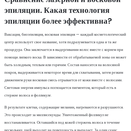
эпиляции. Какая технология
эпиляции более эффективна?
Ваксация, биоэпиляция, восковая эпиляция — каждый косметологический
центр использует свое название, хотя подразумевается одна и та же
процедура. Она заключается в выдергивании волос вместе с корнем при
помощи липкого воска. В зависимости от обрабатываемой зоны он может
быть холодным, теплым или горячим. Состав наносится на волосяной
покров, выдерживается некоторое время для схватывания, затем резким
движением руки восковая смесь отрывается от кожи вместе с волосами.
Световая энергия импульса поглощается пигментом, который есть в
стержне волоса и фолликуле.
В результате клетки, содержащие меланин, нагреваются и разрушаются.
Это происходит за миллисекунды. Уничтоженный фолликул не
восстанавливается. Оставшийся под кожей стержень волоса в течение
нескольких дней выходит на поверхность и выпадает. За один сеанс