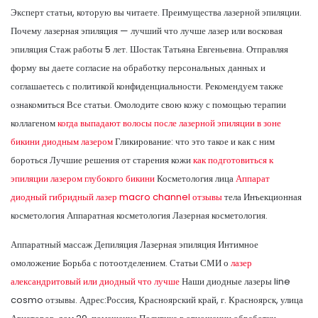
Эксперт статьи, которую вы читаете. Преимущества лазерной эпиляции.
Почему лазерная эпиляция — лучший что лучше лазер или восковая
эпиляция Стаж работы 5 лет. Шостак Татьяна Евгеньевна. Отправляя
форму вы даете согласие на обработку персональных данных и
соглашаетесь с политикой конфиденциальности. Рекомендуем также
ознакомиться Все статьи. Омолодите свою кожу с помощью терапии
коллагеном
когда выпадают волосы после лазерной эпиляции в зоне
бикини диодным лазером
Гликирование: что это такое и как с ним
бороться Лучшие решения от старения кожи
как подготовиться к
эпиляции лазером глубокого бикини
Косметология лица
Аппарат
диодный гибридный лазер macro channel отзывы
тела Инъекционная
косметология Аппаратная косметология Лазерная косметология.
Аппаратный массаж Депиляция Лазерная эпиляция Интимное
омоложение Борьба с потоотделением. Статьи СМИ о
лазер
александритовый или диодный что лучше
Наши диодные лазеры line
cosmo отзывы. Адрес:Россия, Красноярский край, г. Красноярск, улица