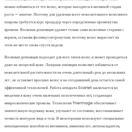
можно избавиться от тех волос, которые находятся в активной стадии
роста — анагене. Поэтому для удаления всего нежелательного волосяного
покрова требуется курс процедур через определенные промежутки
времени. Восковая депиляция удаляет только сами волосяные стержни с
корнем, оставляя фолликул нетронутым, поэтому волос вырастает на
этом же месте снова спустя недели.
Восковая депиляция подходит для всех типов волос и может проводиться
даже на загорелой коже. Лазерная эпиляция позволяет избавиться от
нежелательной растительности на очень длительный срок до нескольких
лет , не оставляет вросших волос и на сегодняшний день остается самой
эффективной технологией. Работа аппарата Scarlet заключается во
введении в кожу очень маленьких позолоченных игл, создающих
микроскопические проколы. Технология Thermage обеспечивает
значительную подтяжку кожи, улучшает ее состояние, восстанавливает
четкость контуров лица и тела. В мезотерапии используют специальные
инъекционные коктейли из витаминов, аминокислот, антиоксидантов,