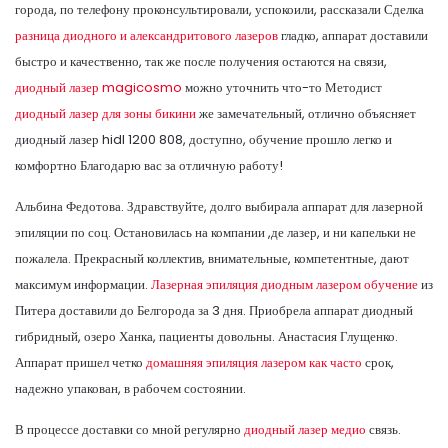
города, по телефону проконсультировали, успокоили, рассказали Сделка
разница диодного и александритового лазеров
гладко, аппарат доставили
быстро и качественно, так же после получения остаются на связи,
диодный лазер magicosmo
можно уточнить что-то Методист
диодный лазер для зоны бикини
же замечательный, отлично объясняет
диодный лазер hidl 1200 808, доступно, обучение прошло легко и
комфортно Благодарю вас за отличную работу!
Альбина Федотова. Здравствуйте, долго выбирала аппарат для лазерной
эпиляции по соц. Остановилась на компании ,де лазер, и ни капельки не
пожалела. Прекрасный коллектив, внимательные, компетентные, дают
максимум информации.
Лазерная эпиляция диодным лазером обучение
из
Питера доставили до Белгорода за 3 дня. Приобрела аппарат диодный
гибридный, озеро Ханка, пациенты довольны. Анастасия Глущенко.
Аппарат пришел четко
домашняя эпиляция лазером как часто
срок,
надежно упакован, в рабочем состоянии.
В процессе доставки со мной регулярно
диодный лазер медио
связь.