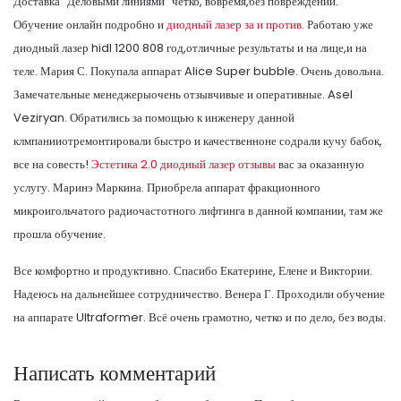
Доставка "Деловыми линиями" чётко, вовремя,без повреждений.
Обучение онлайн подробно и
диодный лазер за и против.
Работаю уже
диодный лазер hidl 1200 808 год,отличные результаты и на лице,и на
теле. Мария С. Покупала аппарат Alice Super bubble. Очень довольна.
Замечательные менеджерыочень отзывчивые и оперативные. Asel
Veziryan. Обратились за помощью к инженеру данной
клмпанииотремонтировали быстро и качественноне содрали кучу бабок,
все на совесть!
Эстетика 2.0 диодный лазер отзывы
вас за оказанную
услугу. Маринэ Маркина. Приобрела аппарат фракционного
микроигольчатого радиочастотного лифтинга в данной компании, там же
прошла обучение.
Все комфортно и продуктивно. Спасибо Екатерине, Елене и Виктории.
Надеюсь на дальнейшее сотрудничество. Венера Г. Проходили обучение
на аппарате Ultraformer. Всё очень грамотно, четко и по дело, без воды.
Написать комментарий