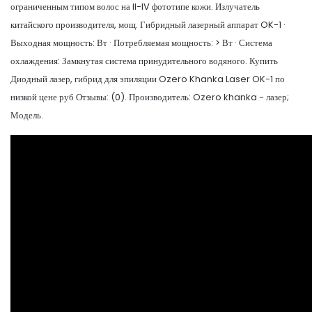
ограниченным типом волос на II-IV фототипе кожи. Излучатель
китайского производителя, мощ. Гибридный лазерный аппарат OK-1 ·
Выходная мощность: Вт · Потребляемая мощность: > Вт · Система
охлаждения: Замкнутая система принудительного водяного. Купить
Диодный лазер, гибрид для эпиляции Ozero Khanka Laser OK-1 по
низкой цене руб Отзывы: (0). Производитель: Ozero khanka - лазер;
Модель.