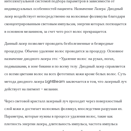
интеллектуальной системой подбора параметров в зависимости от
индивидуальных особенностей пациента. Назначение Лазера: Диодный
лазер воздействует непосредственно на волосяные фолликулы благодаря
сконцентрированным световым импульсам, энергия которых поглощается
в основном меланином, за счет чего рост волос прекращается.
Данный лазер позволяет проводить безболезненные и безвредные
процедуры. Обычно удаление волос проводится за процедур. Основное
назначение диодного лазера это: -Удаление волос: на руках, ногах,
подмышками, в зоне бикини и по всему телу. Диодный лазер справляется
со всеми цветами волос на всех фототипах кожи кроме белых волос. Суть
метода диодного лазера LightBeam заключается в том, что лазерный луч
действует на пигмент - меланин.
Через световой кристалл лазерный луч проходит через поверхностный
слой кожи и достигает волосяных фолликул, впоследствии разрушая их.
Параметры, которые нужны в процессе удаления волос, такие как
плотность энергии лазера, длительность импульса, частота импульса