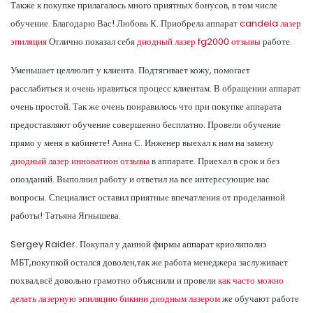
Также к покупке прилагалось много приятных бонусов, в том числе
обучение. Благодарю Вас! Любовь К. Приобрела аппарат
candela лазер
эпиляция
Отлично показал себя
диодный лазер fg2000 отзывы
работе.
Уменьшает целлюлит у клиента. Подтягивает кожу, помогает
расслабиться и очень нравиться процесс клиентам. В обращении аппарат
очень простой. Так же очень понравилось что при покупке аппарата
предоставляют обучение совершенно бесплатно. Провели обучение
прямо у меня в кабинете! Анна С. Инженер выехал к нам на замену
диодный лазер инноватион отзывы
в аппарате. Приехал в срок и без
опозданий. Выполнил работу и ответил на все интересующие нас
вопросы. Специалист оставил приятные впечатления от проделанной
работы! Татьяна Ягнышева.
Sergey Raider. Покупал у данной фирмы аппарат криолиполиз
МБТ,покупкой остался доволен,так же работа менеджера заслуживает
похвал,всё довольно грамотно объяснили и провели
как часто можно
делать лазерную эпиляцию бикини диодным лазером
же обучают работе