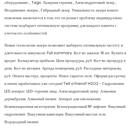
оборудование ,. Tags: Лазерная терапия , Александритовый лазер ,
Неодимовые лазеры , Гибридный лазер. Уникальность лазера нового
поколения заключается в том, что он решает проблему индивидуально:
система подбирает оптимальную программу для каждого клиента с
учетом его особенностей.
Новые технологии лазера позволяют выбирать оптимальную частоту и
длительность импульсов. Full summary. Кол-во заказов: 16 шт. Купить в
кредит. Калькулятор прибыли. Цена процедуры, руб. Кол-во процедур в
день. Кол-во месяцев. Аренда помещения, руб. Расходные материалы,
руб. Оплата мастеру, проценты. Новое скрытое поле. Оформи рассрочку
и начни зарабатывать уже сегодня! Tell a friend! H2O2 - Гидропилинг.
LED аппарат. LED-терапии лица. Александритовый лазер. Алмазная
дермабразия. Алмазный пилинг. Аппарат для омоложения.
Безинъекционная мезотерапия. Безоперационный RF лифтинг. Вакумный
гидропилинг. Вакуумная кавитация. Вакуумный массаж тела.
Водородный пилинг.