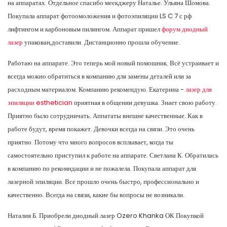
на аппаратах. Отдельное спасибо меекджеру Наталье. Ульяна Шомова.
Покупала аппарат фотоомоложения и фотоэпиляции LS C 7 с рф
лифтингом и карбоновым пилингом. Аппарат пришел
форум диодный
лазер
упакован,доставили. Дистанционно прошла обучение.
Работаю на аппарате. Это теперь мой новый помошник. Всё устраивает и
всегда можно обратиться в компанию для замены деталей или за
расходным материалом. Компанию рекомендую. Екатерина -
лазер для
эпиляции esthetician
приятная в общении девушка. Знает свою работу.
Приятно было сотрудничать. Аппататы внешне качественные. Как в
работе будут, время покажет. Девочки всегда на связи. Это очень
приятно. Потому что много вопросов всплывает, когда ты
самостоятельно приступил к работе на аппарате. Светлана К. Обратилась
в компанию по рекомндации и не пожалела. Покупала аппарат для
лазерной эпиляции. Все прошло очень быстро, профессионально и
качественно. Всегда на связи, какие бы вопросы не возникали.
Наталия Б. Приобрели диодный лазер Ozero Khanka ОК Покупкой