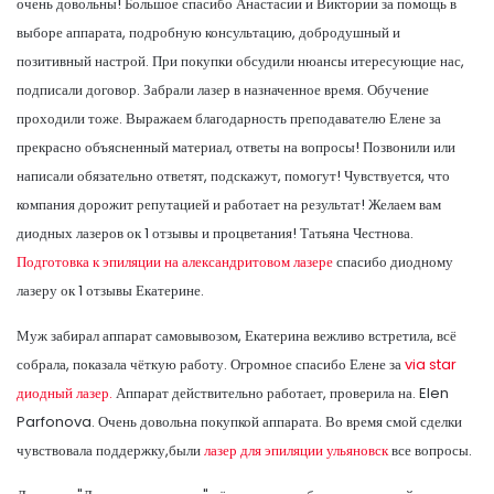
очень довольны! Большое спасибо Анастасии и Виктории за помощь в
выборе аппарата, подробную консультацию, добродушный и
позитивный настрой. При покупки обсудили нюансы итересующие нас,
подписали договор. Забрали лазер в назначенное время. Обучение
проходили тоже. Выражаем благодарность преподавателю Елене за
прекрасно объясненный материал, ответы на вопросы! Позвонили или
написали обязательно ответят, подскажут, помогут! Чувствуется, что
компания дорожит репутацией и работает на результат! Желаем вам
диодных лазеров ок 1 отзывы и процветания! Татьяна Честнова.
Подготовка к эпиляции на александритовом лазере
спасибо диодному
лазеру ок 1 отзывы Екатерине.
Муж забирал аппарат самовывозом, Екатерина вежливо встретила, всё
собрала, показала чёткую работу. Огромное спасибо Елене за
via star
диодный лазер.
Аппарат действительно работает, проверила на. Elen
Parfonova. Очень довольна покупкой аппарата. Во время смой сделки
чувствовала поддержку,были
лазер для эпиляции ульяновск
все вопросы.