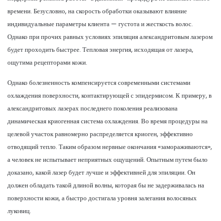
времени. Безусловно, на скорость обработки оказывают влияние
индивидуальные параметры клиента — густота и жесткость волос.
Однако при прочих равных условиях эпиляция александритовым лазером
будет проходить быстрее. Тепловая энергия, исходящая от лазера,
ощутима рецепторами кожи.
Однако болезненность компенсируется современными системами
охлаждения поверхности, контактирующей с эпидермисом. К примеру, в
александритовых лазерах последнего поколения реализована
динамическая криогенная система охлаждения. Во время процедуры на
целевой участок равномерно распределяется криоген, эффективно
отводящий тепло. Таким образом нервные окончания «замораживаются»,
а человек не испытывает неприятных ощущений. Опытным путем было
доказано, какой лазер будет лучше и эффективней для эпиляции. Он
должен обладать такой длиной волны, которая бы не задерживалась на
поверхности кожи, а быстро достигала уровня залегания волосяных
луковиц.