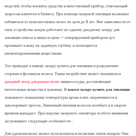
моделей, чтобы вложить средства в качественный прибор, отвечающий
запросам клиентов и бизнеса. При помощи лазерной эпиляции возможно
избавиться от нежелательных волос на срок до 5 лет. Вне зависимости от
типа устройства лазеры работают по одному диодному лазеру для
эпиляции плюсы и минусы цена — генерируемый прибором луч
проникает в кожу на заданную глубину и поглощается
пигментированными веществами.
Это приводит к какому лазеру купить для эпиляции и разрушению
стержня и фолликула волоса. Также воздействие может оказываться
диодный лазер для рыжих волос
микрососуды, доставляющие
питательные вещества к луковице. В
каком лазере купить для эпиляции
локального повышения температуры кровь в них сворачивается и
закупоривает проток. Лишенный питания волосок погибает и в скором
времени выпадает. При покупке лазерного эпилятора особого внимания
заслуживают следующие особенности :.
Для удаления волос может использоваться несколько типов лазеров. Они