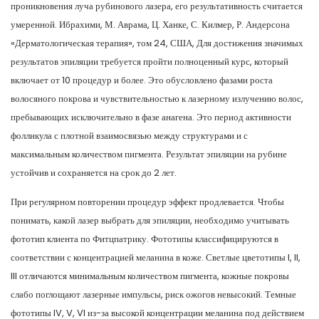
проникновения луча рубинового лазера, его результативность считается
умеренной. Ибрахими, М. Аврама, Ц. Ханке, С. Килмер, Р. Андерсона
«Дерматологическая терапия», том 24, США, Для достижения значимых
результатов эпиляции требуется пройти полноценный курс, который
включает от 10 процедур и более. Это обусловлено фазами роста
волосяного покрова и чувствительностью к лазерному излучению волос,
пребывающих исключительно в фазе анагена. Это период активности
фолликула с плотной взаимосвязью между структурами и с
максимальным количеством пигмента. Результат эпиляции на рубине
устойчив и сохраняется на срок до 2 лет.
При регулярном повторении процедур эффект продлевается. Чтобы
понимать, какой лазер выбрать для эпиляции, необходимо учитывать
фототип клиента по Фитцпатрику. Фототипы классифицируются в
соответствии с концентрацией меланина в коже. Светлые цветотипы I, II,
III отличаются минимальным количеством пигмента, кожные покровы
слабо поглощают лазерные импульсы, риск ожогов невысокий. Темные
фототипы IV, V, VI из-за высокой концентрации меланина под действием