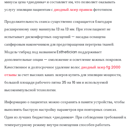
минусы цена «диодника» и составляет нм, что позволяет оказывать
услугу эпиляции пациентам с
диодный лазер правила
фототипом.
Продолжительность сеанса существенно сокращается благодаря
расширенному окну манипулы 13 на 13 мм. При этом пациент не
испытывает дискомфортных ощущений — насадка оснащена
сапфировым наконечником для предотвращения перегрева тканей.
Модель-гибрид под названием Esthetician поддерживает
дополнительные опции — омоложение и осветление кожных покровов.
Качественное и долгосрочное удаление волос
диодный лазер fg 2000
отзывы
за счет высоких каких лазеров купить для эпиляции мощности,
большой площади рабочего пятна 35 на 16 мм и используемой
высокоимпульсной технологии.
Информацию о пациентах можно сохранять в памяти устройства, чтобы
выполнять быструю настройку параметров при повторных сеансах.
Один из лучших бюджетных «диодников». При соблюдении требований к
температурному режиму внутри помещения способен работать