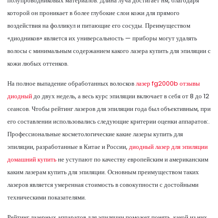
полупроводниковых материалов. Длина луча достигает нм, благодаря
которой он проникает в более глубокие слои кожи для прямого
воздействия на фолликул и питающие его сосуды. Преимуществом
«диодников» является их универсальность — приборы могут удалять
волосы с минимальным содержанием какого лазера купить для эпиляции с
кожи любых оттенков.
На полное выпадение обработанных волосков
лазер fg2000b отзывы
диодный
до двух недель, а весь курс эпиляции включает в себя от 8 до 12
сеансов. Чтобы рейтинг лазеров для эпиляции года был объективным, при
его составлении использовались следующие критерии оценки аппаратов:.
Профессиональные косметологические какие лазеры купить для
эпиляции, разработанные в Китае и России,
диодный лазер для эпиляции
домашний купить
не уступают по качеству европейским и американским
каким лазерам купить для эпиляции. Основным преимуществом таких
лазеров является умеренная стоимость в совокупности с достойными
техническими показателями.
Рейтинг лазерных аппаратов для эпиляции поможет понять, какой из них