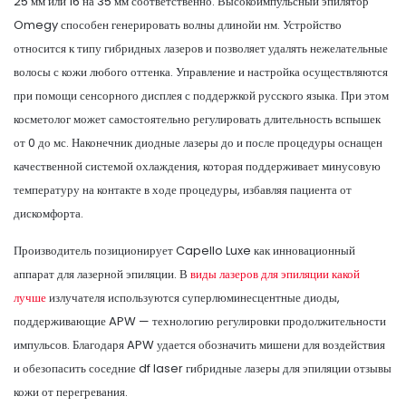
25 мм или 16 на 35 мм соответственно. Высокоимпульсный эпилятор
Omegy способен генерировать волны длинойи нм. Устройство
относится к типу гибридных лазеров и позволяет удалять нежелательные
волосы с кожи любого оттенка. Управление и настройка осуществляются
при помощи сенсорного дисплея с поддержкой русского языка. При этом
косметолог может самостоятельно регулировать длительность вспышек
от 0 до мс. Наконечник диодные лазеры до и после процедуры оснащен
качественной системой охлаждения, которая поддерживает минусовую
температуру на контакте в ходе процедуры, избавляя пациента от
дискомфорта.
Производитель позиционирует Capello Luxe как инновационный
аппарат для лазерной эпиляции. В
виды лазеров для эпиляции какой
лучше
излучателя используются суперлюминесцентные диоды,
поддерживающие APW — технологию регулировки продолжительности
импульсов. Благодаря APW удается обозначить мишени для воздействия
и обезопасить соседние df laser гибридные лазеры для эпиляции отзывы
кожи от перегревания.