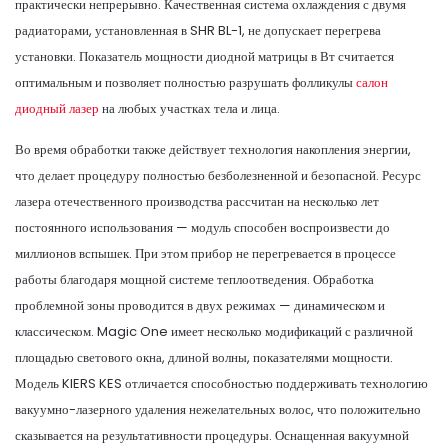
практически непрерывно. Качественная система охлаждения с двумя
радиаторами, установленная в SHR BL-1, не допускает перегрева
установки. Показатель мощности диодной матрицы в Вт считается
оптимальным и позволяет полностью разрушать фолликулы
салон
диодный лазер
на любых участках тела и лица.
Во время обработки также действует технология накопления энергии,
что делает процедуру полностью безболезненной и безопасной. Ресурс
лазера отечественного производства рассчитан на несколько лет
постоянного использования — модуль способен воспроизвести до
миллионов вспышек. При этом прибор не перегревается в процессе
работы благодаря мощной системе теплоотведения. Обработка
проблемной зоны проводится в двух режимах — динамическом и
классическом. Magic One имеет несколько модификаций с различной
площадью светового окна, длиной волны, показателями мощности.
Модель KIERS KES отличается способностью поддерживать технологию
вакуумно-лазерного удаления нежелательных волос, что положительно
сказывается на результативности процедуры. Оснащенная вакуумной