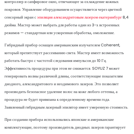
контроллер и сапфировое окно, отвечающее за охлаждение кожных
покровов. Управление оборудованием осуществляется через цветной
сенсорный экран с
эпиляция александритовым лазером екатеринбург
8,4
дюйма. Мастер может выбрать для работы один из 3-х встроенных
режимов — стандартная или ускоренная обработка, омоложение.
Гибридный прибор оснащен американским излучателем Coherent,
который препятствует рассеиванию света. Мастер имеет возможность
работать быстро с частотой следования импульсов до 10 Гц.
Эффективность процедуры при этом не снижается. SOYUZ 7 может
генерировать волны различной длины, соответствующие показателям
диодного, александритового и неодимового лазеров. Это позволяет
производить безопасное удаление волос на коже любого оттенка, а
процедура не будет привязана к определенному времени года.
Заявленный гибридным лазерный эпилятор имеет умеренную стоимость.
При создании прибора использовались японские и американские
комплектующие, поэтому производитель диодных лазеров гарантирует