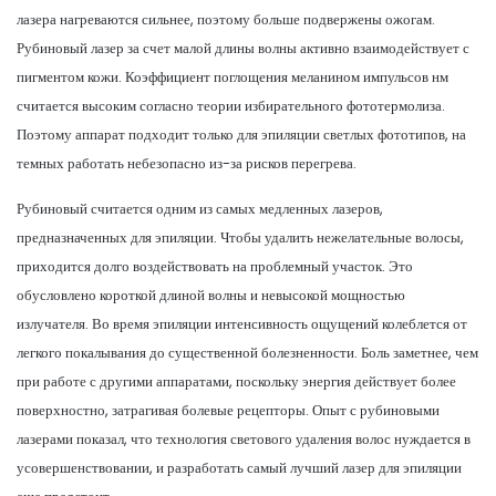
лазера нагреваются сильнее, поэтому больше подвержены ожогам.
Рубиновый лазер за счет малой длины волны активно взаимодействует с
пигментом кожи. Коэффициент поглощения меланином импульсов нм
считается высоким согласно теории избирательного фототермолиза.
Поэтому аппарат подходит только для эпиляции светлых фототипов, на
темных работать небезопасно из-за рисков перегрева.
Рубиновый считается одним из самых медленных лазеров,
предназначенных для эпиляции. Чтобы удалить нежелательные волосы,
приходится долго воздействовать на проблемный участок. Это
обусловлено короткой длиной волны и невысокой мощностью
излучателя. Во время эпиляции интенсивность ощущений колеблется от
легкого покалывания до существенной болезненности. Боль заметнее, чем
при работе с другими аппаратами, поскольку энергия действует более
поверхностно, затрагивая болевые рецепторы. Опыт с рубиновыми
лазерами показал, что технология светового удаления волос нуждается в
усовершенствовании, и разработать самый лучший лазер для эпиляции