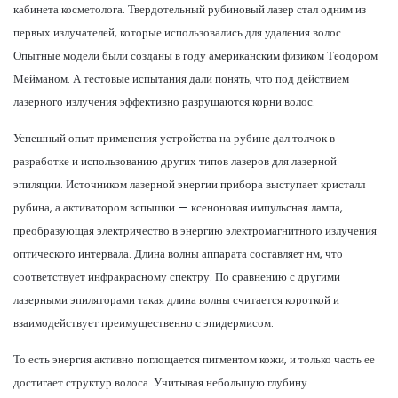
кабинета косметолога. Твердотельный рубиновый лазер стал одним из
первых излучателей, которые использовались для удаления волос.
Опытные модели были созданы в году американским физиком Теодором
Мейманом. А тестовые испытания дали понять, что под действием
лазерного излучения эффективно разрушаются корни волос.
Успешный опыт применения устройства на рубине дал толчок в
разработке и использованию других типов лазеров для лазерной
эпиляции. Источником лазерной энергии прибора выступает кристалл
рубина, а активатором вспышки — ксеноновая импульсная лампа,
преобразующая электричество в энергию электромагнитного излучения
оптического интервала. Длина волны аппарата составляет нм, что
соответствует инфракрасному спектру. По сравнению с другими
лазерными эпиляторами такая длина волны считается короткой и
взаимодействует преимущественно с эпидермисом.
То есть энергия активно поглощается пигментом кожи, и только часть ее
достигает структур волоса. Учитывая небольшую глубину