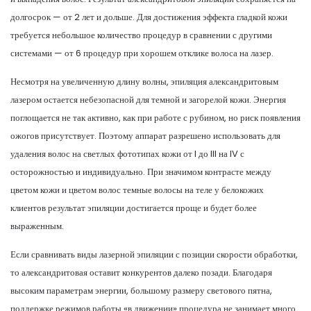
долгосрок — от 2 лет и дольше. Для достижения эффекта гладкой кожи
требуется небольшое количество процедур в сравнении с другими
системами — от 6 процедур при хорошем отклике волоса на лазер.
Несмотря на увеличенную длину волны, эпиляция александритовым
лазером остается небезопасной для темной и загорелой кожи. Энергия
поглощается не так активно, как при работе с рубином, но риск появления
ожогов присутствует. Поэтому аппарат разрешено использовать для
удаления волос на светлых фототипах кожи от I до III на IV с
осторожностью и индивидуально. При значимом контрасте между
цветом кожи и цветом волос темные волосы на теле у белокожих
клиентов результат эпиляции достигается проще и будет более
выраженным.
Если сравнивать виды лазерной эпиляции с позиции скорости обработки,
то александритовая оставит конкурентов далеко позади. Благодаря
высоким параметрам энергии, большому размеру светового пятна,
поддержке режимов работы «в движении» процедура не занимает много