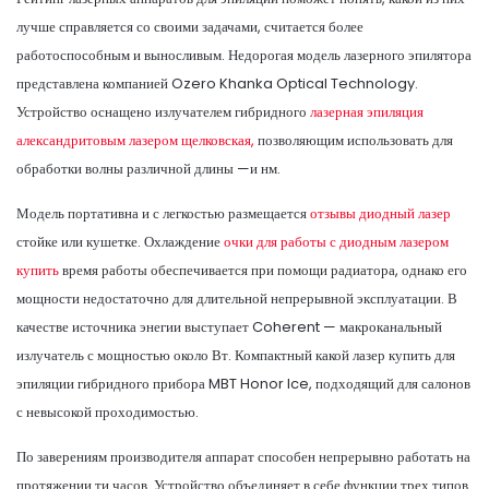
лучше справляется со своими задачами, считается более
работоспособным и выносливым. Недорогая модель лазерного эпилятора
представлена компанией Ozero Khanka Optical Technology.
Устройство оснащено излучателем гибридного
лазерная эпиляция
александритовым лазером щелковская,
позволяющим использовать для
обработки волны различной длины —и нм.
Модель портативна и с легкостью размещается
отзывы диодный лазер
стойке или кушетке. Охлаждение
очки для работы с диодным лазером
купить
время работы обеспечивается при помощи радиатора, однако его
мощности недостаточно для длительной непрерывной эксплуатации. В
качестве источника энегии выступает Coherent — макроканальный
излучатель с мощностью около Вт. Компактный какой лазер купить для
эпиляции гибридного прибора MBT Honor Ice, подходящий для салонов
с невысокой проходимостью.
По заверениям производителя аппарат способен непрерывно работать на
протяжении ти часов. Устройство объединяет в себе функции трех типов