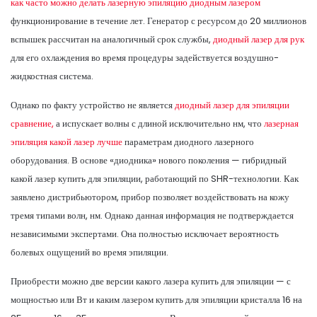
как часто можно делать лазерную эпиляцию диодным лазером
функционирование в течение лет. Генератор с ресурсом до 20 миллионов
вспышек рассчитан на аналогичный срок службы,
диодный лазер для рук
для его охлаждения во время процедуры задействуется воздушно-
жидкостная система.
Однако по факту устройство не является
диодный лазер для эпиляции
сравнение,
а испускает волны с длиной исключительно нм, что
лазерная
эпиляция какой лазер лучше
параметрам диодного лазерного
оборудования. В основе «диодника» нового поколения — гибридный
какой лазер купить для эпиляции, работающий по SHR-технологии. Как
заявлено дистрибьютором, прибор позволяет воздействовать на кожу
тремя типами волн, нм. Однако данная информация не подтверждается
независимыми экспертами. Она полностью исключает вероятность
болевых ощущений во время эпиляции.
Приобрести можно две версии какого лазера купить для эпиляции — с
мощностью или Вт и каким лазером купить для эпиляции кристалла 16 на