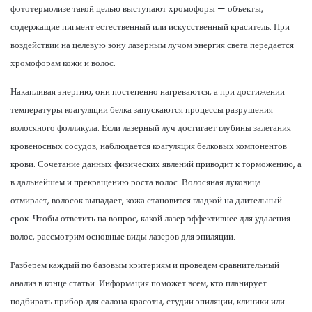
фототермолизе такой целью выступают хромофоры — объекты,
содержащие пигмент естественный или искусственный краситель. При
воздействии на целевую зону лазерным лучом энергия света передается
хромофорам кожи и волос.
Накапливая энергию, они постепенно нагреваются, а при достижении
температуры коагуляции белка запускаются процессы разрушения
волосяного фолликула. Если лазерный луч достигает глубины залегания
кровеносных сосудов, наблюдается коагуляция белковых компонентов
крови. Сочетание данных физических явлений приводит к торможению, а
в дальнейшем и прекращению роста волос. Волосяная луковица
отмирает, волосок выпадает, кожа становится гладкой на длительный
срок. Чтобы ответить на вопрос, какой лазер эффективнее для удаления
волос, рассмотрим основные виды лазеров для эпиляции.
Разберем каждый по базовым критериям и проведем сравнительный
анализ в конце статьи. Информация поможет всем, кто планирует
подбирать прибор для салона красоты, студии эпиляции, клиники или