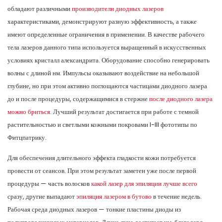
обладают различными
производители диодных лазеров
характеристиками, демонстрируют разную эффективность, а также
имеют определенные ограничения в применении. В качестве рабочего
тела лазеров данного типа используется выращенный в искусственных
условиях кристалл александрита. Оборудование способно генерировать
волны с длиной нм. Импульсы оказывают воздействие на небольшой
глубине, но при этом активно поглощаются частицами диодного лазера
до и после процедуры, содержащимися в стержне
после диодного лазера
можно бриться.
Лучший результат достигается при работе с темной
растительностью и светлыми кожными покровами I-III фототипы по
Фитцпатрику.
Для обеспечения длительного эффекта гладкости кожи потребуется
провести от сеансов. При этом результат заметен уже после первой
процедуры — часть волосков
какой лазер для эпиляции лучше всего
сразу, другие выпадают
эпиляция лазером в бутово
в течение недель.
Рабочая среда диодных лазеров — тонкие пластины диоды из