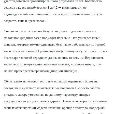
удается добиться пролонгированного результата на лет. Количество
сеансов в курсе колеблется от 8 до 12 — в зависимости от
индивидуальной чувствительности к лазеру, гормонального статуса,
возраста, типа и цвета волос.
Специалисты по эпиляции, безусловно, знают, для каких волос и
фототипов диодный лазер подходит идеально. Это универсальный
аппарат, которым можно одинаково безопасно работать как по темной,
так и по светлой коже. Ограничений по фототипу не существует — а все
благодаря «золотой середине» длины волны, то есть нм. Вероятность
термического повреждения кожи минимальна, но это не значит, что
можно пренебрегать правилами диодной эпиляции.
Обязательно выполняют тестовые вспышки, оценивают фототип,
состояние и чувствительность кожных покровов. Скорость работы
диодного лазера умеренная, по данному параметру аппарат
несущественно уступает александриту. Показатели скорости во многом
зависят от конкретной модели названия, бренда эпилятора, поддержки