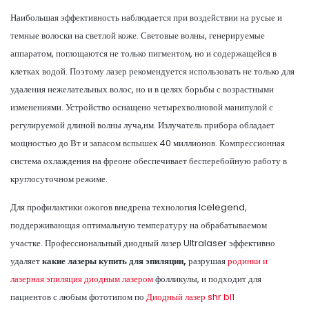
Наибольшая эффективность наблюдается при воздействии на русые и
темные волоски на светлой коже. Световые волны, генерируемые
аппаратом, поглощаются не только пигментом, но и содержащейся в
клетках водой. Поэтому лазер рекомендуется использовать не только для
удаления нежелательных волос, но и в целях борьбы с возрастными
изменениями. Устройство оснащено четырехволновой манипулой с
регулируемой длиной волны луча,нм. Излучатель прибора обладает
мощностью до Вт и запасом вспышек 40 миллионов. Компрессионная
система охлаждения на фреоне обеспечивает бесперебойную работу в
круглосуточном режиме.
Для профилактики ожогов внедрена технология Icelegend,
поддерживающая оптимальную температуру на обрабатываемом
участке. Профессиональный диодный лазер Ultralaser эффективно
удаляет
какие лазеры купить для эпиляции,
разрушая
родинки и
лазерная эпиляция диодным лазером
фолликулы, и подходит для
пациентов с любым фототипом по
Диодный лазер shr bl1