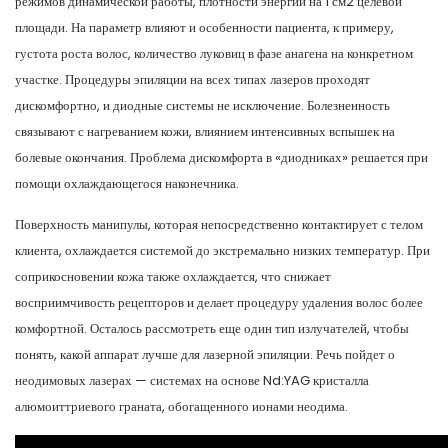
режимов динамической работы, плотности энергии на 1 см2 целевой
площади. На параметр влияют и особенности пациента, к примеру,
густота роста волос, количество луковиц в фазе анагена на конкретном
участке. Процедуры эпиляции на всех типах лазеров проходят
дискомфортно, и диодные системы не исключение. Болезненность
связывают с нагреванием кожи, влиянием интенсивных вспышек на
болевые окончания. Проблема дискомфорта в «диодниках» решается при
помощи охлаждающегося наконечника.
Поверхность манипулы, которая непосредственно контактирует с телом
клиента, охлаждается системой до экстремально низких температур. При
соприкосновении кожа также охлаждается, что снижает
восприимчивость рецепторов и делает процедуру удаления волос более
комфортной. Осталось рассмотреть еще один тип излучателей, чтобы
понять, какой аппарат лучше для лазерной эпиляции. Речь пойдет о
неодимовых лазерах — системах на основе Nd:YAG кристалла
алюмоиттриевого граната, обогащенного ионами неодима.