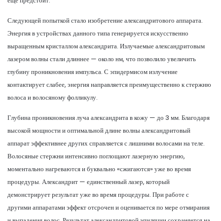
еще предстоит.
Следующей попыткой стало изобретение александритового аппарата.
Энергия в устройствах данного типа генерируется искусственно
выращенным кристаллом александрита. Излучаемые александритовым
лазером волны стали длиннее — около нм, что позволило увеличить
глубину проникновения импульса. С эпидермисом излучение
контактирует слабее, энергия направляется преимущественно к стержню
волоса и волосяному фолликулу.
Глубина проникновения луча александрита в кожу — до 3 мм. Благодаря
высокой мощности и оптимальной длине волны александритовый
аппарат эффективнее других справляется с лишними волосами на теле.
Волосяные стержни интенсивно поглощают лазерную энергию,
моментально нагреваются и буквально «сжигаются» уже во время
процедуры. Александрит — единственный лазер, который
демонстрирует результат уже во время процедуры. При работе с
другими аппаратами эффект отсрочен и оценивается по мере отмирания
и выпадения волос. Результат александритовой эпиляции сохраняется на