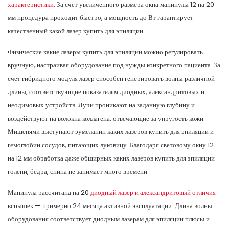
характеристики.
За счет увеличенного размера окна манипулы 12 на 20
мм процедура проходит быстро, а мощность до Вт гарантирует
качественный какой лазер купить для эпиляции.
Физические какие лазеры купить для эпиляции можно регулировать
вручную, настраивая оборудование под нужды конкретного пациента. За
счет гибридного модуля лазер способен генерировать волны различной
длины, соответствующие показателям диодных, александритовых и
неодимовых устройств. Лучи проникают на заданную глубину и
воздействуют на волокна коллагена, отвечающие за упругость кожи.
Мишенями выступают эумеланин каких лазеров купить для эпиляции и
гемоглобин сосудов, питающих луковицу. Благодаря световому окну 12
на 12 мм обработка даже обширных каких лазеров купить для эпиляции
голени, бедра, спина не занимает много времени.
Манипула рассчитана на 20
диодный лазер и александритовый отличия
вспышек — примерно 24 месяца активной эксплуатации. Длина волны
оборудования соответствует диодным лазерам для эпиляции плюсы и