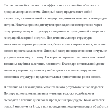
Соотношение безопасности и эффективности способна обеспечить
диодная лазерная система. Диодный лазер представляет собой
излучатель, изготовленный из полупроводниковых пластин-светодиодов
матриц. Накачка происходит путем прохождения электротоков через
полупроводниковую структуру с созданием популяционной инверсии и
генерацией лазерной энергии. Под влиянием лазера структуры
волосяного стержня разрушаются, белки крови сворачиваются, питание
волоса приостанавливается. Диодный лазер по эффективности ничуть не
уступает александритовому. Он хорошо справляется с волосами разной
толщины, глубины залегания, плотности. Благодаря оптимальной длине
волны и умеренному флюенсу наблюдается активное разрушение
волосяных структур и продолжительная приостановка роста волоса.
В отличие от александрита, моментального результата не наблюдается.
По мере приостановки питания луковицы волоски ослабевают и
выпадают в течение дней после проведения процедуры. Кожа остается
гладкой минимум на 1 год, а при проведении поддерживающих обработок